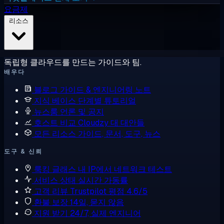
요금제
리소스
독립형 클라우드를 만드는 가이드와 팀.
배우다
블로그
가이드 & 엔지니어링 노트
지식 베이스
단계별 튜토리얼
뉴스룸
언론 및 공지
호스트 비교
Cloudzy 대 대안들
모든 리소스
가이드, 문서, 도구, 뉴스
도구 & 신뢰
룩킹 글래스
내 IP에서 네트워크 테스트
서비스 상태
실시간 가동률
고객 리뷰
Trustpilot 평점 4.6/5
환불 보장
14일, 묻지 않음
지원 받기
24/7, 실제 엔지니어