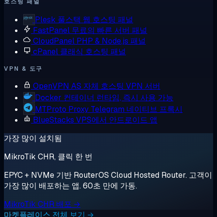
호스팅 패널
Plesk
풀스택 웹 호스팅 패널
FastPanel
무료의 빠른 서버 패널
CloudPanel
PHP & Node.js 패널
cPanel
클래식 호스팅 패널
VPN & 도구
OpenVPN AS
자체 호스팅 VPN 서버
Docker
컨테이너 런타임, 즉시 사용 가능
MTProto Proxy
Telegram 네이티브 프록시
BlueStacks
VPS에서 안드로이드 앱
가장 많이 설치됨
MikroTik CHR, 클릭 한 번
EPYC + NVMe 기반 RouterOS Cloud Hosted Router. 고객이
가장 많이 배포하는 앱. 60초 만에 가동.
MikroTik CHR 배포 →
마켓플레이스 전체 보기 →