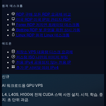
원격 데스크톱
RDP 구매
모든 RDP 요금제 비교
미국 RDP
미국 IP의 관리자 RDP
Forex RDP
저지연 트레이딩 데스크톱
Botting RDP
봇 운영을 위한 상시 가동
Linux RDP
원격 Linux 데스크톱
애드온
저장소 VPS
대용량 디스크 요금제
커스텀 ISO
나만의 이미지 부팅
전용 IPv4
공유되지 않는 전용 IP
추가 IP
서버당 여러 IPv4
신규
AI 워크로드용 GPU VPS
L4, L40S, H100에 전체 CUDA 스택 사전 설치. 시작, 학습, 중
지. 초 단위 과금.