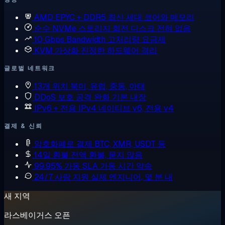
AMD EPYC + DDR5
최신 세대 코어와 메모리
순수 NVMe 스토리지
회전 디스크 전혀 없음
10 Gbps Bandwidth
고처리량 요금제
KVM 가상화
진정한 하드웨어 격리
글로벌 네트워크
13개 위치
북미, 유럽, 중동, 아태
DDoS 보호
공격 완화 기본 내장
IPv6 + 전용 IPv4
네이티브 v6, 전용 v4
결제 & 신뢰
암호화폐로 결제
BTC, XMR, USDT 등
14일 환불
전액 환불, 묻지 않음
99.95% 가동 SLA
가동 시간 약속
24/7 사람 지원
실제 엔지니어, 몇 분 내
새 지역
라스베이거스 오픈