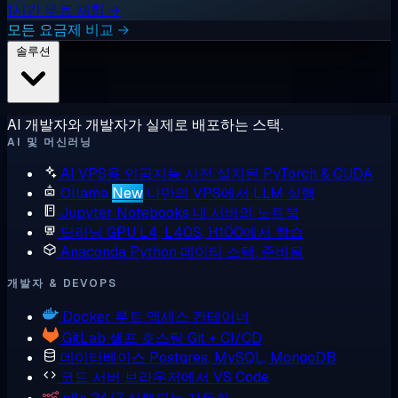
1시간 무료 체험 →
모든 요금제 비교 →
솔루션
AI 개발자와 개발자가 실제로 배포하는 스택.
AI 및 머신러닝
AI VPS용 인공지능
사전 설치된 PyTorch & CUDA
Ollama
New
나만의 VPS에서 LLM 실행
Jupyter Notebooks
내 서버의 노트북
딥러닝 GPU
L4, L40S, H100에서 학습
Anaconda
Python 데이터 스택, 준비됨
개발자 & DEVOPS
Docker
루트 액세스 컨테이너
GitLab
셀프 호스팅 Git + CI/CD
데이터베이스
Postgres, MySQL, MongoDB
코드 서버
브라우저에서 VS Code