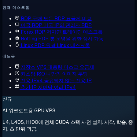
원격 데스크톱
RDP 구매
모든 RDP 요금제 비교
미국 RDP
미국 IP의 관리자 RDP
Forex RDP
저지연 트레이딩 데스크톱
Botting RDP
봇 운영을 위한 상시 가동
Linux RDP
원격 Linux 데스크톱
애드온
저장소 VPS
대용량 디스크 요금제
커스텀 ISO
나만의 이미지 부팅
전용 IPv4
공유되지 않는 전용 IP
추가 IP
서버당 여러 IPv4
신규
AI 워크로드용 GPU VPS
L4, L40S, H100에 전체 CUDA 스택 사전 설치. 시작, 학습, 중
지. 초 단위 과금.