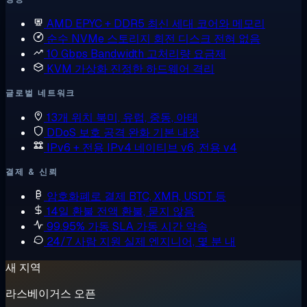
AMD EPYC + DDR5
최신 세대 코어와 메모리
순수 NVMe 스토리지
회전 디스크 전혀 없음
10 Gbps Bandwidth
고처리량 요금제
KVM 가상화
진정한 하드웨어 격리
글로벌 네트워크
13개 위치
북미, 유럽, 중동, 아태
DDoS 보호
공격 완화 기본 내장
IPv6 + 전용 IPv4
네이티브 v6, 전용 v4
결제 & 신뢰
암호화폐로 결제
BTC, XMR, USDT 등
14일 환불
전액 환불, 묻지 않음
99.95% 가동 SLA
가동 시간 약속
24/7 사람 지원
실제 엔지니어, 몇 분 내
새 지역
라스베이거스 오픈