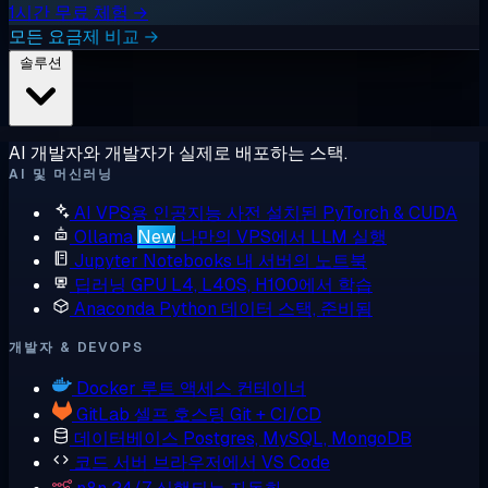
1시간 무료 체험 →
모든 요금제 비교 →
솔루션
AI 개발자와 개발자가 실제로 배포하는 스택.
AI 및 머신러닝
AI VPS용 인공지능
사전 설치된 PyTorch & CUDA
Ollama
New
나만의 VPS에서 LLM 실행
Jupyter Notebooks
내 서버의 노트북
딥러닝 GPU
L4, L40S, H100에서 학습
Anaconda
Python 데이터 스택, 준비됨
개발자 & DEVOPS
Docker
루트 액세스 컨테이너
GitLab
셀프 호스팅 Git + CI/CD
데이터베이스
Postgres, MySQL, MongoDB
코드 서버
브라우저에서 VS Code