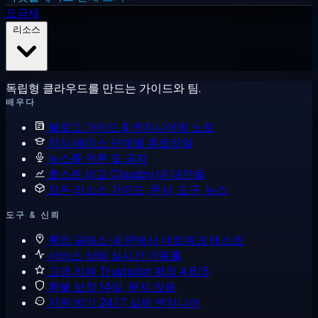
요금제
리소스
독립형 클라우드를 만드는 가이드와 팀.
배우다
블로그
가이드 & 엔지니어링 노트
지식 베이스
단계별 튜토리얼
뉴스룸
언론 및 공지
호스트 비교
Cloudzy 대 대안들
모든 리소스
가이드, 문서, 도구, 뉴스
도구 & 신뢰
룩킹 글래스
내 IP에서 네트워크 테스트
서비스 상태
실시간 가동률
고객 리뷰
Trustpilot 평점 4.6/5
환불 보장
14일, 묻지 않음
지원 받기
24/7, 실제 엔지니어