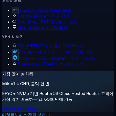
호스팅 패널
Plesk
풀스택 웹 호스팅 패널
FastPanel
무료의 빠른 서버 패널
CloudPanel
PHP & Node.js 패널
cPanel
클래식 호스팅 패널
VPN & 도구
OpenVPN AS
자체 호스팅 VPN 서버
Docker
컨테이너 런타임, 즉시 사용 가능
MTProto Proxy
Telegram 네이티브 프록시
BlueStacks
VPS에서 안드로이드 앱
가장 많이 설치됨
MikroTik CHR, 클릭 한 번
EPYC + NVMe 기반 RouterOS Cloud Hosted Router. 고객이
가장 많이 배포하는 앱. 60초 만에 가동.
MikroTik CHR 배포 →
마켓플레이스 전체 보기 →