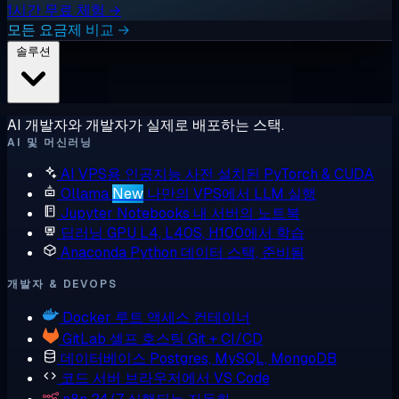
1시간 무료 체험 →
모든 요금제 비교 →
솔루션
AI 개발자와 개발자가 실제로 배포하는 스택.
AI 및 머신러닝
AI VPS용 인공지능
사전 설치된 PyTorch & CUDA
Ollama
New
나만의 VPS에서 LLM 실행
Jupyter Notebooks
내 서버의 노트북
딥러닝 GPU
L4, L40S, H100에서 학습
Anaconda
Python 데이터 스택, 준비됨
개발자 & DEVOPS
Docker
루트 액세스 컨테이너
GitLab
셀프 호스팅 Git + CI/CD
데이터베이스
Postgres, MySQL, MongoDB
코드 서버
브라우저에서 VS Code