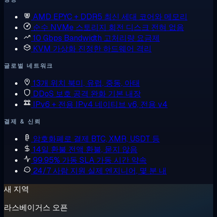
AMD EPYC + DDR5
최신 세대 코어와 메모리
순수 NVMe 스토리지
회전 디스크 전혀 없음
10 Gbps Bandwidth
고처리량 요금제
KVM 가상화
진정한 하드웨어 격리
글로벌 네트워크
13개 위치
북미, 유럽, 중동, 아태
DDoS 보호
공격 완화 기본 내장
IPv6 + 전용 IPv4
네이티브 v6, 전용 v4
결제 & 신뢰
암호화폐로 결제
BTC, XMR, USDT 등
14일 환불
전액 환불, 묻지 않음
99.95% 가동 SLA
가동 시간 약속
24/7 사람 지원
실제 엔지니어, 몇 분 내
새 지역
라스베이거스 오픈