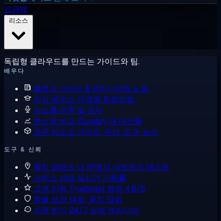
요금제
리소스
독립형 클라우드를 만드는 가이드와 팀.
배우다
블로그
가이드 & 엔지니어링 노트
지식 베이스
단계별 튜토리얼
뉴스룸
언론 및 공지
호스트 비교
Cloudzy 대 대안들
모든 리소스
가이드, 문서, 도구, 뉴스
도구 & 신뢰
룩킹 글래스
내 IP에서 네트워크 테스트
서비스 상태
실시간 가동률
고객 리뷰
Trustpilot 평점 4.6/5
환불 보장
14일, 묻지 않음
지원 받기
24/7, 실제 엔지니어