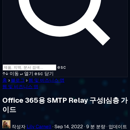
esc
↑↓
이동
↵
열기
esc
닫기
홈
›
블로그
›
웹 및 비즈니스 앱
웹 및 비즈니스 앱
Office 365용 SMTP Relay 구성|심층 가
이드
작성자
Lily Carnell
·
Sep 14, 2022
·
9 분 분량
·
업데이트