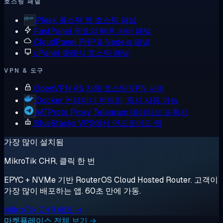
호스팅 패널
Plesk
풀스택 웹 호스팅 패널
FastPanel
무료의 빠른 서버 패널
CloudPanel
PHP & Node.js 패널
cPanel
클래식 호스팅 패널
VPN & 도구
OpenVPN AS
자체 호스팅 VPN 서버
Docker
컨테이너 런타임, 즉시 사용 가능
MTProto Proxy
Telegram 네이티브 프록시
BlueStacks
VPS에서 안드로이드 앱
가장 많이 설치됨
MikroTik CHR, 클릭 한 번
EPYC + NVMe 기반 RouterOS Cloud Hosted Router. 고객이
가장 많이 배포하는 앱. 60초 만에 가동.
MikroTik CHR 배포 →
마켓플레이스 전체 보기 →