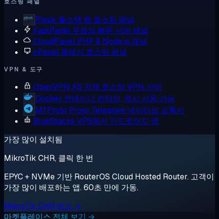
호스팅 패널
Plesk
풀스택 웹 호스팅 패널
FastPanel
무료의 빠른 서버 패널
CloudPanel
PHP & Node.js 패널
cPanel
클래식 호스팅 패널
VPN & 도구
OpenVPN AS
자체 호스팅 VPN 서버
Docker
컨테이너 런타임, 즉시 사용 가능
MTProto Proxy
Telegram 네이티브 프록시
BlueStacks
VPS에서 안드로이드 앱
가장 많이 설치됨
MikroTik CHR, 클릭 한 번
EPYC + NVMe 기반 RouterOS Cloud Hosted Router. 고객이
가장 많이 배포하는 앱. 60초 만에 가동.
MikroTik CHR 배포 →
마켓플레이스 전체 보기 →