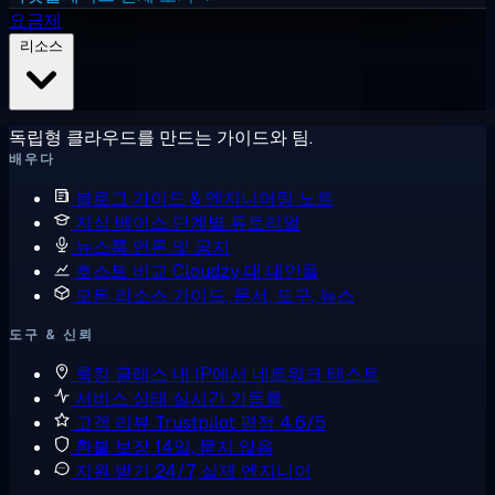
요금제
리소스
독립형 클라우드를 만드는 가이드와 팀.
배우다
블로그
가이드 & 엔지니어링 노트
지식 베이스
단계별 튜토리얼
뉴스룸
언론 및 공지
호스트 비교
Cloudzy 대 대안들
모든 리소스
가이드, 문서, 도구, 뉴스
도구 & 신뢰
룩킹 글래스
내 IP에서 네트워크 테스트
서비스 상태
실시간 가동률
고객 리뷰
Trustpilot 평점 4.6/5
환불 보장
14일, 묻지 않음
지원 받기
24/7, 실제 엔지니어