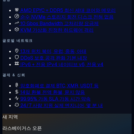
AMD EPYC + DDR5
최신 세대 코어와 메모리
순수 NVMe 스토리지
회전 디스크 전혀 없음
10 Gbps Bandwidth
고처리량 요금제
KVM 가상화
진정한 하드웨어 격리
글로벌 네트워크
13개 위치
북미, 유럽, 중동, 아태
DDoS 보호
공격 완화 기본 내장
IPv6 + 전용 IPv4
네이티브 v6, 전용 v4
결제 & 신뢰
암호화폐로 결제
BTC, XMR, USDT 등
14일 환불
전액 환불, 묻지 않음
99.95% 가동 SLA
가동 시간 약속
24/7 사람 지원
실제 엔지니어, 몇 분 내
새 지역
라스베이거스 오픈