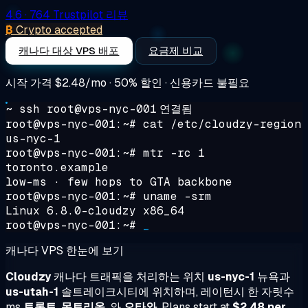
4.6
· 764 Trustpilot 리뷰
₿
Crypto accepted
캐나다 대상 VPS 배포
요금제 비교
시작 가격
$2.48/mo
· 50% 할인 · 신용카드 불필요
~ ssh root@vps-nyc-001
연결됨
root@vps-nyc-001:~#
cat /etc/cloudzy-region
us-nyc-1
root@vps-nyc-001:~#
mtr -rc 1
toronto.example
low-ms · few hops to GTA backbone
root@vps-nyc-001:~#
uname -srm
Linux 6.8.0-cloudzy x86_64
root@vps-nyc-001:~#
_
캐나다 VPS 한눈에 보기
Cloudzy
캐나다 트래픽을 처리하는 위치
us-nyc-1
뉴욕과
us-utah-1
솔트레이크시티에 위치하며, 레이턴시 한 자릿수
ms
토론토
,
몬트리올
, 와
오타와
. Plans start at
$2.48 per