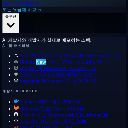
1시간 무료 체험 →
모든 요금제 비교 →
솔루션
AI 개발자와 개발자가 실제로 배포하는 스택.
AI 및 머신러닝
AI VPS용 인공지능
사전 설치된 PyTorch & CUDA
Ollama
New
나만의 VPS에서 LLM 실행
Jupyter Notebooks
내 서버의 노트북
딥러닝 GPU
L4, L40S, H100에서 학습
Anaconda
Python 데이터 스택, 준비됨
개발자 & DEVOPS
Docker
루트 액세스 컨테이너
GitLab
셀프 호스팅 Git + CI/CD
데이터베이스
Postgres, MySQL, MongoDB
코드 서버
브라우저에서 VS Code