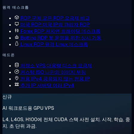
원격 데스크톱
RDP 구매
모든 RDP 요금제 비교
미국 RDP
미국 IP의 관리자 RDP
Forex RDP
저지연 트레이딩 데스크톱
Botting RDP
봇 운영을 위한 상시 가동
Linux RDP
원격 Linux 데스크톱
애드온
저장소 VPS
대용량 디스크 요금제
커스텀 ISO
나만의 이미지 부팅
전용 IPv4
공유되지 않는 전용 IP
추가 IP
서버당 여러 IPv4
신규
AI 워크로드용 GPU VPS
L4, L40S, H100에 전체 CUDA 스택 사전 설치. 시작, 학습, 중
지. 초 단위 과금.