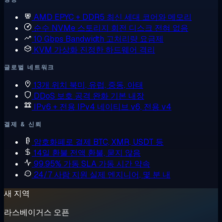
AMD EPYC + DDR5
최신 세대 코어와 메모리
순수 NVMe 스토리지
회전 디스크 전혀 없음
10 Gbps Bandwidth
고처리량 요금제
KVM 가상화
진정한 하드웨어 격리
글로벌 네트워크
13개 위치
북미, 유럽, 중동, 아태
DDoS 보호
공격 완화 기본 내장
IPv6 + 전용 IPv4
네이티브 v6, 전용 v4
결제 & 신뢰
암호화폐로 결제
BTC, XMR, USDT 등
14일 환불
전액 환불, 묻지 않음
99.95% 가동 SLA
가동 시간 약속
24/7 사람 지원
실제 엔지니어, 몇 분 내
새 지역
라스베이거스 오픈