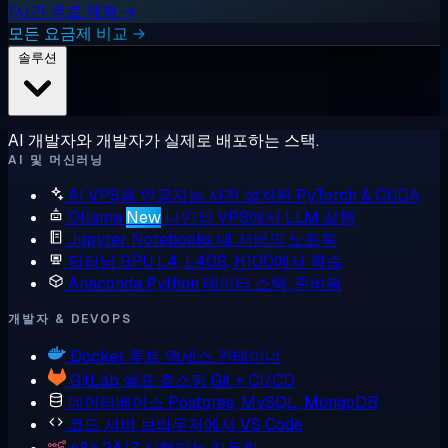
1시간 무료 체험 →
모든 요금제 비교 →
솔루션
AI 개발자와 개발자가 실제로 배포하는 스택.
AI 및 머신러닝
AI VPS용 인공지능
사전 설치된 PyTorch & CUDA
Ollama
New
나만의 VPS에서 LLM 실행
Jupyter Notebooks
내 서버의 노트북
딥러닝 GPU
L4, L40S, H100에서 학습
Anaconda
Python 데이터 스택, 준비됨
개발자 & DEVOPS
Docker
루트 액세스 컨테이너
GitLab
셀프 호스팅 Git + CI/CD
데이터베이스
Postgres, MySQL, MongoDB
코드 서버
브라우저에서 VS Code