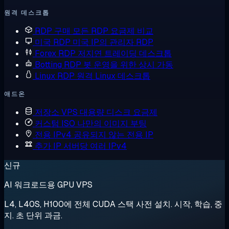
원격 데스크톱
RDP 구매
모든 RDP 요금제 비교
미국 RDP
미국 IP의 관리자 RDP
Forex RDP
저지연 트레이딩 데스크톱
Botting RDP
봇 운영을 위한 상시 가동
Linux RDP
원격 Linux 데스크톱
애드온
저장소 VPS
대용량 디스크 요금제
커스텀 ISO
나만의 이미지 부팅
전용 IPv4
공유되지 않는 전용 IP
추가 IP
서버당 여러 IPv4
신규
AI 워크로드용 GPU VPS
L4, L40S, H100에 전체 CUDA 스택 사전 설치. 시작, 학습, 중
지. 초 단위 과금.