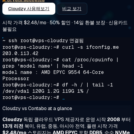
Cloudzy 사용해보기
비교 보기
시작 가격
$2.48/mo
· 50% 할인 · 14일 환불 보장 · 신용카드
불필요
~ ssh root@vps-cloudzy
연결됨
root@vps-cloudzy:~#
curl -s ifconfig.me
203.0.113.42
root@vps-cloudzy:~#
cat /proc/cpuinfo |
grep 'model name' | head -1
model name : AMD EPYC 9554 64-Core
Processor
root@vps-cloudzy:~#
df -h / | tail -1
/dev/vda1 120G 1.2G 119G 1% /
root@vps-cloudzy:~#
_
Cloudzy vs Contabo at a glance
Cloudzy
독립 클라우드 VPS 제공자로 운영 시작
2008
부터
13개 리전
북미, 유럽, 중동, 아시아 전역. 플랜 시작 가격
$2.48/mo
스토리지는
AMD EPYC
포함
DDR5
, 순수
NVMe