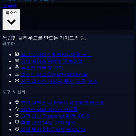
요금제
리소스
독립형 클라우드를 만드는 가이드와 팀.
배우다
블로그
가이드 & 엔지니어링 노트
지식 베이스
단계별 튜토리얼
뉴스룸
언론 및 공지
호스트 비교
Cloudzy 대 대안들
모든 리소스
가이드, 문서, 도구, 뉴스
도구 & 신뢰
룩킹 글래스
내 IP에서 네트워크 테스트
서비스 상태
실시간 가동률
고객 리뷰
Trustpilot 평점 4.6/5
환불 보장
14일, 묻지 않음
지원 받기
24/7, 실제 엔지니어