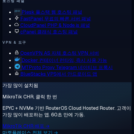
호스팅 패널
Plesk
풀스택 웹 호스팅 패널
FastPanel
무료의 빠른 서버 패널
CloudPanel
PHP & Node.js 패널
cPanel
클래식 호스팅 패널
VPN & 도구
OpenVPN AS
자체 호스팅 VPN 서버
Docker
컨테이너 런타임, 즉시 사용 가능
MTProto Proxy
Telegram 네이티브 프록시
BlueStacks
VPS에서 안드로이드 앱
가장 많이 설치됨
MikroTik CHR, 클릭 한 번
EPYC + NVMe 기반 RouterOS Cloud Hosted Router. 고객이
가장 많이 배포하는 앱. 60초 만에 가동.
MikroTik CHR 배포 →
마켓플레이스 전체 보기 →