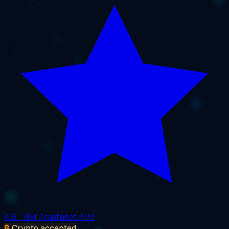
4.6
· 764 Trustpilot 리뷰
₿
Crypto accepted