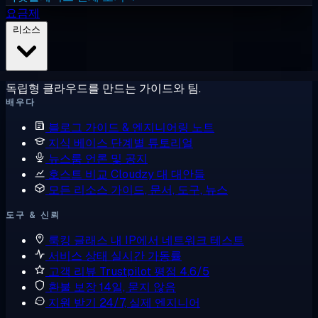
요금제
리소스
독립형 클라우드를 만드는 가이드와 팀.
배우다
블로그
가이드 & 엔지니어링 노트
지식 베이스
단계별 튜토리얼
뉴스룸
언론 및 공지
호스트 비교
Cloudzy 대 대안들
모든 리소스
가이드, 문서, 도구, 뉴스
도구 & 신뢰
룩킹 글래스
내 IP에서 네트워크 테스트
서비스 상태
실시간 가동률
고객 리뷰
Trustpilot 평점 4.6/5
환불 보장
14일, 묻지 않음
지원 받기
24/7, 실제 엔지니어