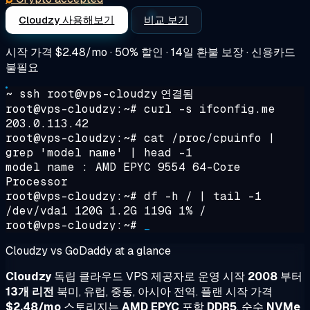
Cloudzy 사용해보기
비교 보기
시작 가격
$2.48/mo
· 50% 할인 · 14일 환불 보장 · 신용카드
불필요
~ ssh root@vps-cloudzy
연결됨
root@vps-cloudzy:~#
curl -s ifconfig.me
203.0.113.42
root@vps-cloudzy:~#
cat /proc/cpuinfo |
grep 'model name' | head -1
model name : AMD EPYC 9554 64-Core
Processor
root@vps-cloudzy:~#
df -h / | tail -1
/dev/vda1 120G 1.2G 119G 1% /
root@vps-cloudzy:~#
_
Cloudzy vs GoDaddy at a glance
Cloudzy
독립 클라우드 VPS 제공자로 운영 시작
2008
부터
13개 리전
북미, 유럽, 중동, 아시아 전역. 플랜 시작 가격
$2.48/mo
스토리지는
AMD EPYC
포함
DDR5
, 순수
NVMe