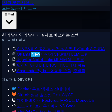
1시간 무료 체험 →
모든 요금제 비교 →
솔루션
AI 개발자와 개발자가 실제로 배포하는 스택.
AI 및 머신러닝
AI VPS용 인공지능
사전 설치된 PyTorch & CUDA
Ollama
New
나만의 VPS에서 LLM 실행
Jupyter Notebooks
내 서버의 노트북
딥러닝 GPU
L4, L40S, H100에서 학습
Anaconda
Python 데이터 스택, 준비됨
개발자 & DEVOPS
Docker
루트 액세스 컨테이너
GitLab
셀프 호스팅 Git + CI/CD
데이터베이스
Postgres, MySQL, MongoDB
코드 서버
브라우저에서 VS Code