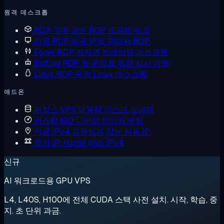
원격 데스크톱
RDP 구매
모든 RDP 요금제 비교
미국 RDP
미국 IP의 관리자 RDP
Forex RDP
저지연 트레이딩 데스크톱
Botting RDP
봇 운영을 위한 상시 가동
Linux RDP
원격 Linux 데스크톱
애드온
저장소 VPS
대용량 디스크 요금제
커스텀 ISO
나만의 이미지 부팅
전용 IPv4
공유되지 않는 전용 IP
추가 IP
서버당 여러 IPv4
신규
AI 워크로드용 GPU VPS
L4, L40S, H100에 전체 CUDA 스택 사전 설치. 시작, 학습, 중
지. 초 단위 과금.