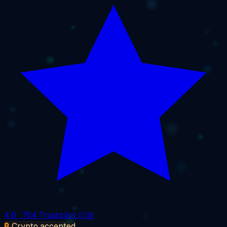
4.6
· 764 Trustpilot 리뷰
₿
Crypto accepted