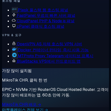
호스팅 패널
Plesk
풀스택 웹 호스팅 패널
FastPanel
무료의 빠른 서버 패널
CloudPanel
PHP & Node.js 패널
cPanel
클래식 호스팅 패널
VPN & 도구
OpenVPN AS
자체 호스팅 VPN 서버
Docker
컨테이너 런타임, 즉시 사용 가능
MTProto Proxy
Telegram 네이티브 프록시
BlueStacks
VPS에서 안드로이드 앱
가장 많이 설치됨
MikroTik CHR, 클릭 한 번
EPYC + NVMe 기반 RouterOS Cloud Hosted Router. 고객이
가장 많이 배포하는 앱. 60초 만에 가동.
MikroTik CHR 배포 →
마켓플레이스 전체 보기 →