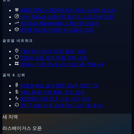
AMD EPYC + DDR5
최신 세대 코어와 메모리
순수 NVMe 스토리지
회전 디스크 전혀 없음
10 Gbps Bandwidth
고처리량 요금제
KVM 가상화
진정한 하드웨어 격리
글로벌 네트워크
13개 위치
북미, 유럽, 중동, 아태
DDoS 보호
공격 완화 기본 내장
IPv6 + 전용 IPv4
네이티브 v6, 전용 v4
결제 & 신뢰
암호화폐로 결제
BTC, XMR, USDT 등
14일 환불
전액 환불, 묻지 않음
99.95% 가동 SLA
가동 시간 약속
24/7 사람 지원
실제 엔지니어, 몇 분 내
새 지역
라스베이거스 오픈