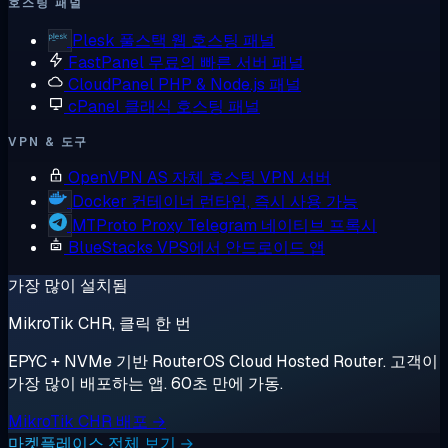
호스팅 패널
Plesk
풀스택 웹 호스팅 패널
FastPanel
무료의 빠른 서버 패널
CloudPanel
PHP & Node.js 패널
cPanel
클래식 호스팅 패널
VPN & 도구
OpenVPN AS
자체 호스팅 VPN 서버
Docker
컨테이너 런타임, 즉시 사용 가능
MTProto Proxy
Telegram 네이티브 프록시
BlueStacks
VPS에서 안드로이드 앱
가장 많이 설치됨
MikroTik CHR, 클릭 한 번
EPYC + NVMe 기반 RouterOS Cloud Hosted Router. 고객이
가장 많이 배포하는 앱. 60초 만에 가동.
MikroTik CHR 배포 →
마켓플레이스 전체 보기 →