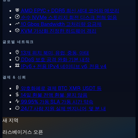
AMD EPYC + DDR5
최신 세대 코어와 메모리
순수 NVMe 스토리지
회전 디스크 전혀 없음
10 Gbps Bandwidth
고처리량 요금제
KVM 가상화
진정한 하드웨어 격리
글로벌 네트워크
13개 위치
북미, 유럽, 중동, 아태
DDoS 보호
공격 완화 기본 내장
IPv6 + 전용 IPv4
네이티브 v6, 전용 v4
결제 & 신뢰
암호화폐로 결제
BTC, XMR, USDT 등
14일 환불
전액 환불, 묻지 않음
99.95% 가동 SLA
가동 시간 약속
24/7 사람 지원
실제 엔지니어, 몇 분 내
새 지역
라스베이거스 오픈