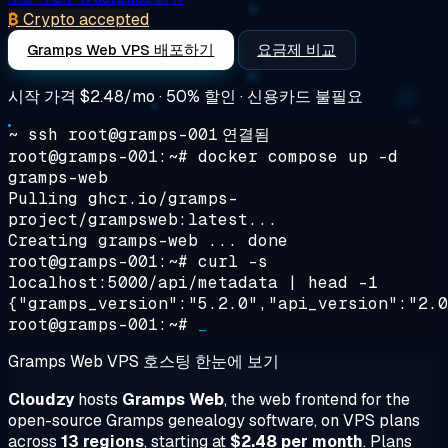
₿
Crypto accepted
Gramps Web VPS 배포하기
요금제 비교
시작 가격
$2.48/mo
· 50% 할인 · 신용카드 불필요
~ ssh root@gramps-001
연결됨
root@gramps-001:~#
docker compose up -d
gramps-web
Pulling ghcr.io/gramps-
project/grampsweb:latest...
Creating gramps-web ... done
root@gramps-001:~#
curl -s
localhost:5000/api/metadata | head -1
{"gramps_version":"5.2.0","api_version":"2.0
root@gramps-001:~#
_
Gramps Web VPS 호스팅 한눈에 보기
Cloudzy
hosts
Gramps Web
, the web frontend for the
open-source Gramps genealogy software, on VPS plans
across
13 regions
, starting at
$2.48 per month
. Plans