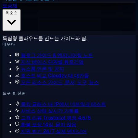
요금제
리소스
독립형 클라우드를 만드는 가이드와 팀.
배우다
블로그
가이드 & 엔지니어링 노트
지식 베이스
단계별 튜토리얼
뉴스룸
언론 및 공지
호스트 비교
Cloudzy 대 대안들
모든 리소스
가이드, 문서, 도구, 뉴스
도구 & 신뢰
룩킹 글래스
내 IP에서 네트워크 테스트
서비스 상태
실시간 가동률
고객 리뷰
Trustpilot 평점 4.6/5
환불 보장
14일, 묻지 않음
지원 받기
24/7, 실제 엔지니어