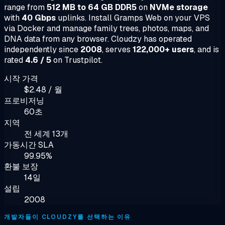
range from
512 MB to 64 GB DDR5
on
NVMe storage
with
40 Gbps
uplinks. Install Gramps Web on your VPS
via Docker and manage family trees, photos, maps, and
DNA data from any browser. Cloudzy has operated
independently since
2008
, serves
122,000+ users
, and is
rated
4.6 / 5
on Trustpilot.
시작 가격
$2.48 / 월
프로비저닝
60초
지역
전 세계 13개
가동시간 SLA
99.95%
환불 보장
14일
설립
2008
개발자들이 CLOUDZY를 선택하는 이유