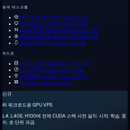
원격 데스크톱
RDP 구매
모든 RDP 요금제 비교
미국 RDP
미국 IP의 관리자 RDP
Forex RDP
저지연 트레이딩 데스크톱
Botting RDP
봇 운영을 위한 상시 가동
Linux RDP
원격 Linux 데스크톱
애드온
저장소 VPS
대용량 디스크 요금제
커스텀 ISO
나만의 이미지 부팅
전용 IPv4
공유되지 않는 전용 IP
추가 IP
서버당 여러 IPv4
신규
AI 워크로드용 GPU VPS
L4, L40S, H100에 전체 CUDA 스택 사전 설치. 시작, 학습, 중
지. 초 단위 과금.