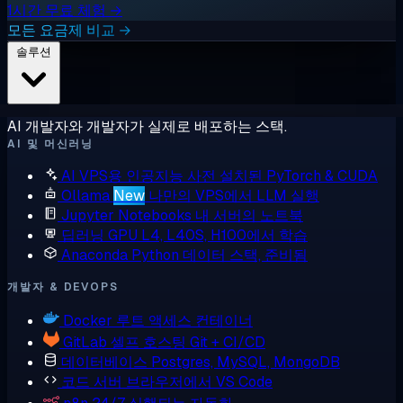
1시간 무료 체험 →
모든 요금제 비교 →
솔루션
AI 개발자와 개발자가 실제로 배포하는 스택.
AI 및 머신러닝
AI VPS용 인공지능
사전 설치된 PyTorch & CUDA
Ollama
New
나만의 VPS에서 LLM 실행
Jupyter Notebooks
내 서버의 노트북
딥러닝 GPU
L4, L40S, H100에서 학습
Anaconda
Python 데이터 스택, 준비됨
개발자 & DEVOPS
Docker
루트 액세스 컨테이너
GitLab
셀프 호스팅 Git + CI/CD
데이터베이스
Postgres, MySQL, MongoDB
코드 서버
브라우저에서 VS Code