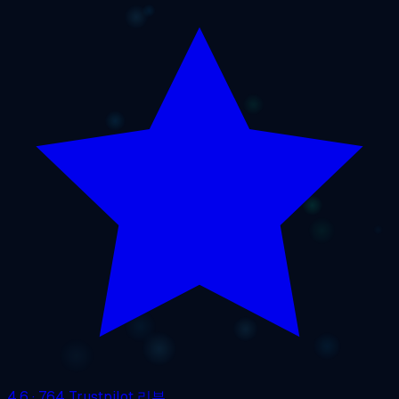
4.6
· 764 Trustpilot 리뷰