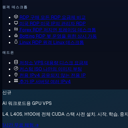
원격 데스크톱
RDP 구매
모든 RDP 요금제 비교
미국 RDP
미국 IP의 관리자 RDP
Forex RDP
저지연 트레이딩 데스크톱
Botting RDP
봇 운영을 위한 상시 가동
Linux RDP
원격 Linux 데스크톱
애드온
저장소 VPS
대용량 디스크 요금제
커스텀 ISO
나만의 이미지 부팅
전용 IPv4
공유되지 않는 전용 IP
추가 IP
서버당 여러 IPv4
신규
AI 워크로드용 GPU VPS
L4, L40S, H100에 전체 CUDA 스택 사전 설치. 시작, 학습, 중
1시간 무료 체험 →