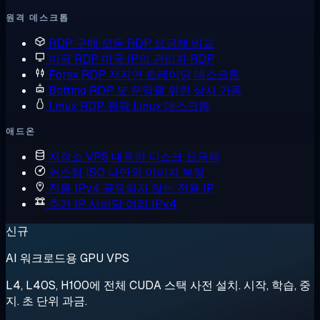
원격 데스크톱
RDP 구매
모든 RDP 요금제 비교
미국 RDP
미국 IP의 관리자 RDP
Forex RDP
저지연 트레이딩 데스크톱
Botting RDP
봇 운영을 위한 상시 가동
Linux RDP
원격 Linux 데스크톱
애드온
저장소 VPS
대용량 디스크 요금제
커스텀 ISO
나만의 이미지 부팅
전용 IPv4
공유되지 않는 전용 IP
추가 IP
서버당 여러 IPv4
신규
AI 워크로드용 GPU VPS
L4, L40S, H100에 전체 CUDA 스택 사전 설치. 시작, 학습, 중
지. 초 단위 과금.