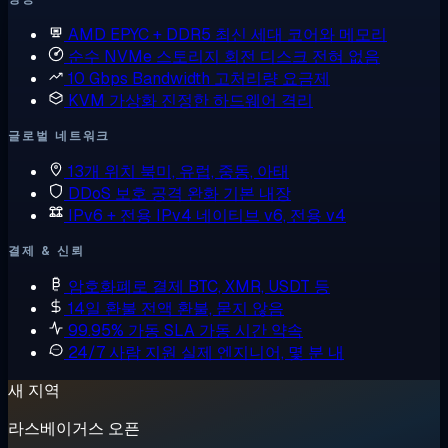
AMD EPYC + DDR5
최신 세대 코어와 메모리
순수 NVMe 스토리지
회전 디스크 전혀 없음
10 Gbps Bandwidth
고처리량 요금제
KVM 가상화
진정한 하드웨어 격리
글로벌 네트워크
13개 위치
북미, 유럽, 중동, 아태
DDoS 보호
공격 완화 기본 내장
IPv6 + 전용 IPv4
네이티브 v6, 전용 v4
결제 & 신뢰
암호화폐로 결제
BTC, XMR, USDT 등
14일 환불
전액 환불, 묻지 않음
99.95% 가동 SLA
가동 시간 약속
24/7 사람 지원
실제 엔지니어, 몇 분 내
새 지역
라스베이거스 오픈