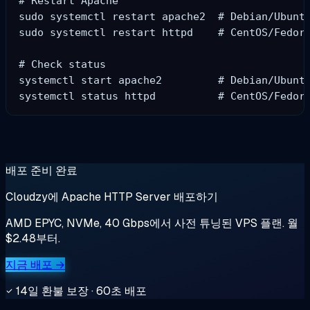
# Restart Apache

sudo systemctl restart apache2  # Debian/Ubuntu
sudo systemctl restart httpd    # CentOS/Fedora
# Check status

systemctl start apache2         # Debian/Ubuntu
배포 준비 완료
Cloudzy에 Apache HTTP Server 배포하기
AMD EPYC, NVMe, 40 Gbps에서 사전 튜닝된 VPS 플랜. 월
$2.48부터.
지금 배포 →
14일 환불 보장 · 60초 배포