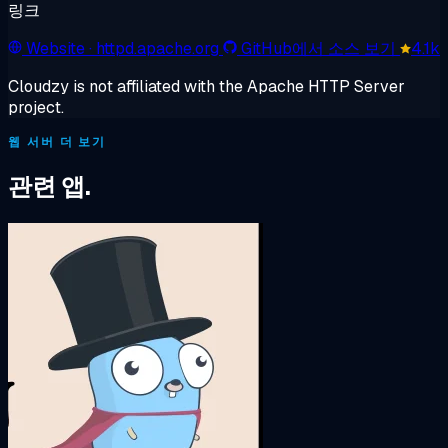
링크
Website
· httpd.apache.org
GitHub에서 소스 보기
4.1k
Cloudzy is not affiliated with the Apache HTTP Server
project.
웹 서버 더 보기
관련 앱.