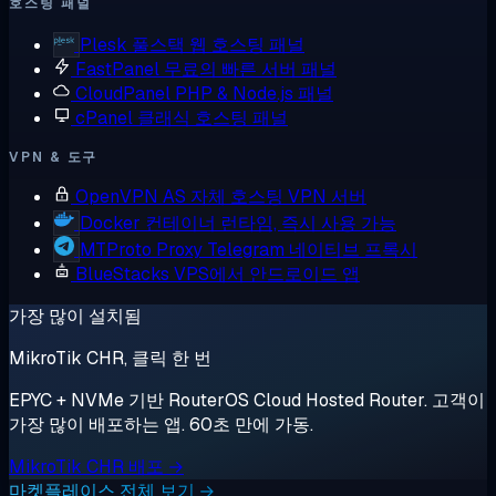
호스팅 패널
Plesk
풀스택 웹 호스팅 패널
FastPanel
무료의 빠른 서버 패널
CloudPanel
PHP & Node.js 패널
cPanel
클래식 호스팅 패널
VPN & 도구
OpenVPN AS
자체 호스팅 VPN 서버
Docker
컨테이너 런타임, 즉시 사용 가능
MTProto Proxy
Telegram 네이티브 프록시
BlueStacks
VPS에서 안드로이드 앱
가장 많이 설치됨
MikroTik CHR, 클릭 한 번
EPYC + NVMe 기반 RouterOS Cloud Hosted Router. 고객이
가장 많이 배포하는 앱. 60초 만에 가동.
MikroTik CHR 배포 →
마켓플레이스 전체 보기 →