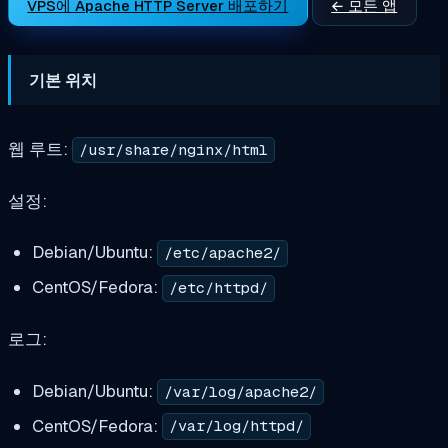
VPS에 Apache HTTP Server 배포하기
← 모든 앱
기본 위치
웹 루트:
/usr/share/nginx/html
설정:
Debian/Ubuntu:
/etc/apache2/
CentOS/Fedora:
/etc/httpd/
로그:
Debian/Ubuntu:
/var/log/apache2/
CentOS/Fedora:
/var/log/httpd/