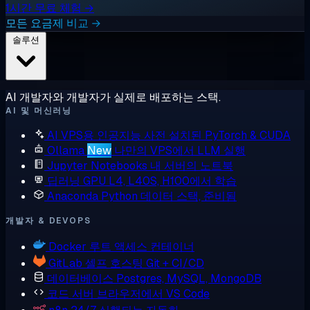
1시간 무료 체험 →
모든 요금제 비교 →
솔루션
AI 개발자와 개발자가 실제로 배포하는 스택.
AI 및 머신러닝
AI VPS용 인공지능
사전 설치된 PyTorch & CUDA
Ollama
New
나만의 VPS에서 LLM 실행
Jupyter Notebooks
내 서버의 노트북
딥러닝 GPU
L4, L40S, H100에서 학습
Anaconda
Python 데이터 스택, 준비됨
개발자 & DEVOPS
Docker
루트 액세스 컨테이너
GitLab
셀프 호스팅 Git + CI/CD
데이터베이스
Postgres, MySQL, MongoDB
코드 서버
브라우저에서 VS Code