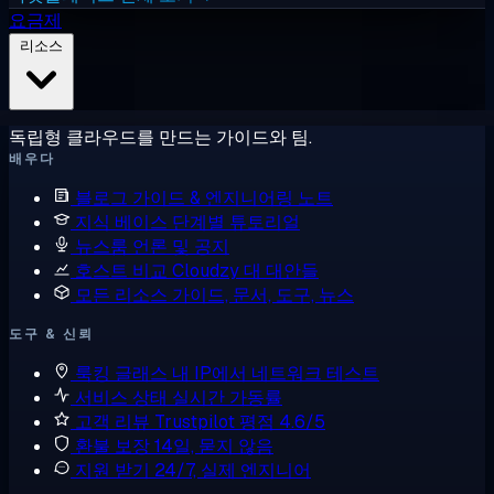
요금제
리소스
독립형 클라우드를 만드는 가이드와 팀.
배우다
블로그
가이드 & 엔지니어링 노트
지식 베이스
단계별 튜토리얼
뉴스룸
언론 및 공지
호스트 비교
Cloudzy 대 대안들
모든 리소스
가이드, 문서, 도구, 뉴스
도구 & 신뢰
룩킹 글래스
내 IP에서 네트워크 테스트
서비스 상태
실시간 가동률
고객 리뷰
Trustpilot 평점 4.6/5
환불 보장
14일, 묻지 않음
지원 받기
24/7, 실제 엔지니어