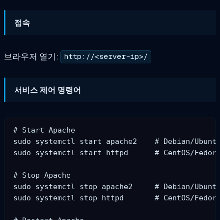
접속
브라우저 열기:
http://<server-ip>/
서비스 제어 명령어
# Start Apache

sudo systemctl start apache2    # Debian/Ubuntu
sudo systemctl start httpd      # CentOS/Fedora
# Stop Apache

sudo systemctl stop apache2     # Debian/Ubuntu
sudo systemctl stop httpd       # CentOS/Fedora