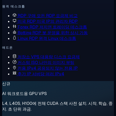
원격 데스크톱
RDP 구매
모든 RDP 요금제 비교
미국 RDP
미국 IP의 관리자 RDP
Forex RDP
저지연 트레이딩 데스크톱
Botting RDP
봇 운영을 위한 상시 가동
Linux RDP
원격 Linux 데스크톱
애드온
저장소 VPS
대용량 디스크 요금제
커스텀 ISO
나만의 이미지 부팅
전용 IPv4
공유되지 않는 전용 IP
추가 IP
서버당 여러 IPv4
신규
AI 워크로드용 GPU VPS
L4, L40S, H100에 전체 CUDA 스택 사전 설치. 시작, 학습, 중
지. 초 단위 과금.