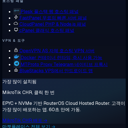
호스팅 패널
Plesk
풀스택 웹 호스팅 패널
FastPanel
무료의 빠른 서버 패널
CloudPanel
PHP & Node.js 패널
cPanel
클래식 호스팅 패널
VPN & 도구
OpenVPN AS
자체 호스팅 VPN 서버
Docker
컨테이너 런타임, 즉시 사용 가능
MTProto Proxy
Telegram 네이티브 프록시
BlueStacks
VPS에서 안드로이드 앱
가장 많이 설치됨
MikroTik CHR, 클릭 한 번
EPYC + NVMe 기반 RouterOS Cloud Hosted Router. 고객이
가장 많이 배포하는 앱. 60초 만에 가동.
MikroTik CHR 배포 →
마켓플레이스 전체 보기 →