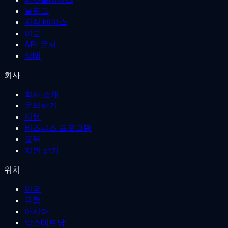
블로그
지식 베이스
비교
API 문서
상태
회사
회사 소개
문의하기
리뷰
비즈니스 프로그램
교육
지원 받기
위치
미국
유럽
아시아
암스테르담