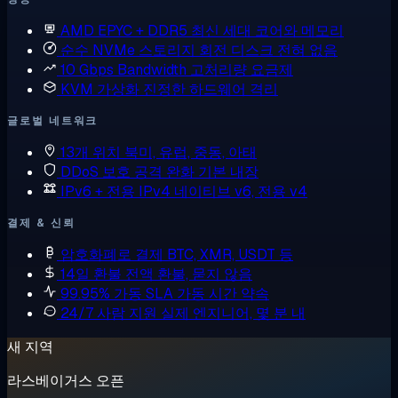
AMD EPYC + DDR5
최신 세대 코어와 메모리
순수 NVMe 스토리지
회전 디스크 전혀 없음
10 Gbps Bandwidth
고처리량 요금제
KVM 가상화
진정한 하드웨어 격리
글로벌 네트워크
13개 위치
북미, 유럽, 중동, 아태
DDoS 보호
공격 완화 기본 내장
IPv6 + 전용 IPv4
네이티브 v6, 전용 v4
결제 & 신뢰
암호화폐로 결제
BTC, XMR, USDT 등
14일 환불
전액 환불, 묻지 않음
99.95% 가동 SLA
가동 시간 약속
24/7 사람 지원
실제 엔지니어, 몇 분 내
새 지역
라스베이거스 오픈