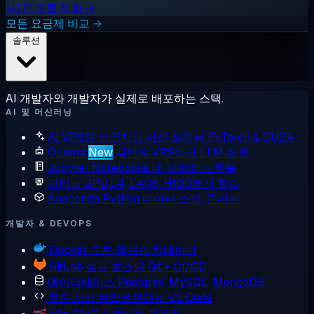
1시간 무료 체험 →
모든 요금제 비교 →
솔루션
AI 개발자와 개발자가 실제로 배포하는 스택.
AI 및 머신러닝
AI VPS용 인공지능
사전 설치된 PyTorch & CUDA
Ollama
New
나만의 VPS에서 LLM 실행
Jupyter Notebooks
내 서버의 노트북
딥러닝 GPU
L4, L40S, H100에서 학습
Anaconda
Python 데이터 스택, 준비됨
개발자 & DEVOPS
Docker
루트 액세스 컨테이너
GitLab
셀프 호스팅 Git + CI/CD
데이터베이스
Postgres, MySQL, MongoDB
코드 서버
브라우저에서 VS Code