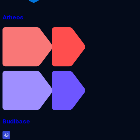
Atheos
Budibase