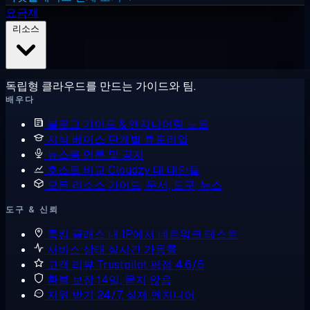
요금제
리소스
독립형 클라우드를 만드는 가이드와 팀.
배우다
블로그
가이드 & 엔지니어링 노트
지식 베이스
단계별 튜토리얼
뉴스룸
언론 및 공지
호스트 비교
Cloudzy 대 대안들
모든 리소스
가이드, 문서, 도구, 뉴스
도구 & 신뢰
룩킹 글래스
내 IP에서 네트워크 테스트
서비스 상태
실시간 가동률
고객 리뷰
Trustpilot 평점 4.6/5
환불 보장
14일, 묻지 않음
지원 받기
24/7, 실제 엔지니어