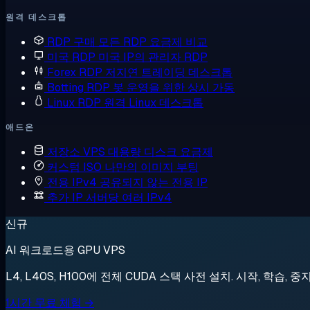
원격 데스크톱
RDP 구매
모든 RDP 요금제 비교
미국 RDP
미국 IP의 관리자 RDP
Forex RDP
저지연 트레이딩 데스크톱
Botting RDP
봇 운영을 위한 상시 가동
Linux RDP
원격 Linux 데스크톱
애드온
저장소 VPS
대용량 디스크 요금제
커스텀 ISO
나만의 이미지 부팅
전용 IPv4
공유되지 않는 전용 IP
추가 IP
서버당 여러 IPv4
신규
AI 워크로드용 GPU VPS
L4, L40S, H100에 전체 CUDA 스택 사전 설치. 시작, 학습, 중
1시간 무료 체험 →