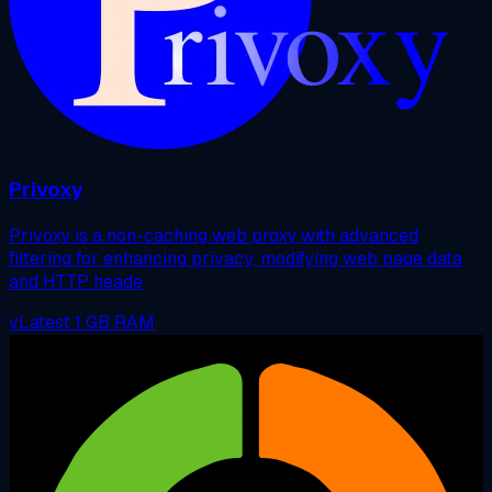
Privoxy
Privoxy is a non-caching web proxy with advanced
filtering for enhancing privacy, modifying web page data
and HTTP heade
vLatest
1 GB RAM