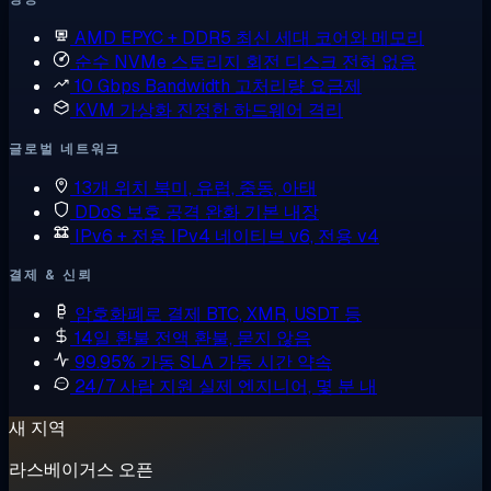
AMD EPYC + DDR5
최신 세대 코어와 메모리
순수 NVMe 스토리지
회전 디스크 전혀 없음
10 Gbps Bandwidth
고처리량 요금제
KVM 가상화
진정한 하드웨어 격리
글로벌 네트워크
13개 위치
북미, 유럽, 중동, 아태
DDoS 보호
공격 완화 기본 내장
IPv6 + 전용 IPv4
네이티브 v6, 전용 v4
결제 & 신뢰
암호화폐로 결제
BTC, XMR, USDT 등
14일 환불
전액 환불, 묻지 않음
99.95% 가동 SLA
가동 시간 약속
24/7 사람 지원
실제 엔지니어, 몇 분 내
새 지역
라스베이거스 오픈