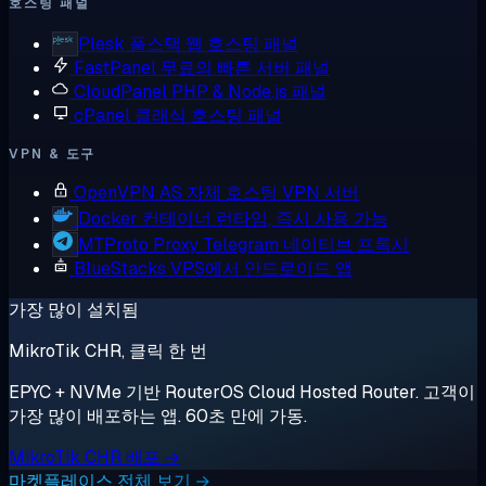
호스팅 패널
Plesk
풀스택 웹 호스팅 패널
FastPanel
무료의 빠른 서버 패널
CloudPanel
PHP & Node.js 패널
cPanel
클래식 호스팅 패널
VPN & 도구
OpenVPN AS
자체 호스팅 VPN 서버
Docker
컨테이너 런타임, 즉시 사용 가능
MTProto Proxy
Telegram 네이티브 프록시
BlueStacks
VPS에서 안드로이드 앱
가장 많이 설치됨
MikroTik CHR, 클릭 한 번
EPYC + NVMe 기반 RouterOS Cloud Hosted Router. 고객이
가장 많이 배포하는 앱. 60초 만에 가동.
MikroTik CHR 배포 →
마켓플레이스 전체 보기 →