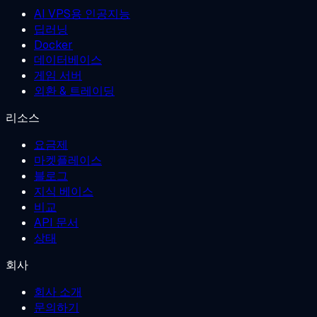
AI VPS용 인공지능
딥러닝
Docker
데이터베이스
게임 서버
외환 & 트레이딩
리소스
요금제
마켓플레이스
블로그
지식 베이스
비교
API 문서
상태
회사
회사 소개
문의하기