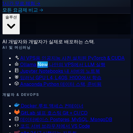
1시간 무료 체험 →
모든 요금제 비교 →
솔루션
AI 개발자와 개발자가 실제로 배포하는 스택.
AI 및 머신러닝
AI VPS용 인공지능
사전 설치된 PyTorch & CUDA
Ollama
New
나만의 VPS에서 LLM 실행
Jupyter Notebooks
내 서버의 노트북
딥러닝 GPU
L4, L40S, H100에서 학습
Anaconda
Python 데이터 스택, 준비됨
개발자 & DEVOPS
Docker
루트 액세스 컨테이너
GitLab
셀프 호스팅 Git + CI/CD
데이터베이스
Postgres, MySQL, MongoDB
코드 서버
브라우저에서 VS Code