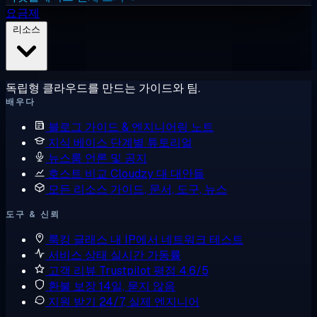
요금제
리소스
독립형 클라우드를 만드는 가이드와 팀.
배우다
블로그
가이드 & 엔지니어링 노트
지식 베이스
단계별 튜토리얼
뉴스룸
언론 및 공지
호스트 비교
Cloudzy 대 대안들
모든 리소스
가이드, 문서, 도구, 뉴스
도구 & 신뢰
룩킹 글래스
내 IP에서 네트워크 테스트
서비스 상태
실시간 가동률
고객 리뷰
Trustpilot 평점 4.6/5
환불 보장
14일, 묻지 않음
지원 받기
24/7, 실제 엔지니어