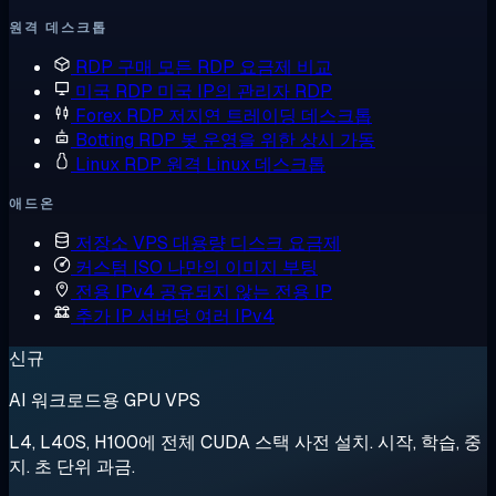
원격 데스크톱
RDP 구매
모든 RDP 요금제 비교
미국 RDP
미국 IP의 관리자 RDP
Forex RDP
저지연 트레이딩 데스크톱
Botting RDP
봇 운영을 위한 상시 가동
Linux RDP
원격 Linux 데스크톱
애드온
저장소 VPS
대용량 디스크 요금제
커스텀 ISO
나만의 이미지 부팅
전용 IPv4
공유되지 않는 전용 IP
추가 IP
서버당 여러 IPv4
신규
AI 워크로드용 GPU VPS
L4, L40S, H100에 전체 CUDA 스택 사전 설치. 시작, 학습, 중
지. 초 단위 과금.