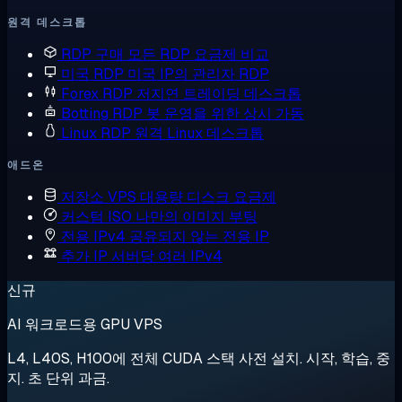
원격 데스크톱
RDP 구매
모든 RDP 요금제 비교
미국 RDP
미국 IP의 관리자 RDP
Forex RDP
저지연 트레이딩 데스크톱
Botting RDP
봇 운영을 위한 상시 가동
Linux RDP
원격 Linux 데스크톱
애드온
저장소 VPS
대용량 디스크 요금제
커스텀 ISO
나만의 이미지 부팅
전용 IPv4
공유되지 않는 전용 IP
추가 IP
서버당 여러 IPv4
신규
AI 워크로드용 GPU VPS
L4, L40S, H100에 전체 CUDA 스택 사전 설치. 시작, 학습, 중
지. 초 단위 과금.