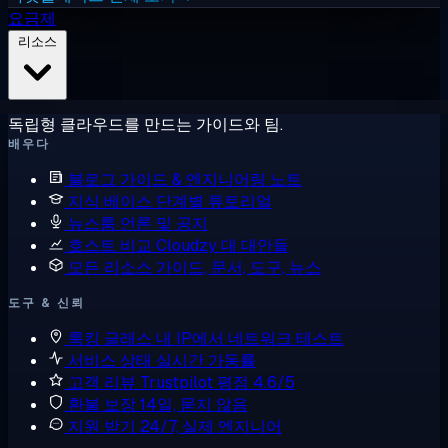
요금제
리소스
독립형 클라우드를 만드는 가이드와 팀.
배우다
블로그
가이드 & 엔지니어링 노트
지식 베이스
단계별 튜토리얼
뉴스룸
언론 및 공지
호스트 비교
Cloudzy 대 대안들
모든 리소스
가이드, 문서, 도구, 뉴스
도구 & 신뢰
룩킹 글래스
내 IP에서 네트워크 테스트
서비스 상태
실시간 가동률
고객 리뷰
Trustpilot 평점 4.6/5
환불 보장
14일, 묻지 않음
지원 받기
24/7, 실제 엔지니어