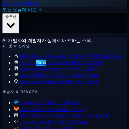
1시간 무료 체험 →
모든 요금제 비교 →
솔루션
AI 개발자와 개발자가 실제로 배포하는 스택.
AI 및 머신러닝
AI VPS용 인공지능
사전 설치된 PyTorch & CUDA
Ollama
New
나만의 VPS에서 LLM 실행
Jupyter Notebooks
내 서버의 노트북
딥러닝 GPU
L4, L40S, H100에서 학습
Anaconda
Python 데이터 스택, 준비됨
개발자 & DEVOPS
Docker
루트 액세스 컨테이너
GitLab
셀프 호스팅 Git + CI/CD
데이터베이스
Postgres, MySQL, MongoDB
코드 서버
브라우저에서 VS Code