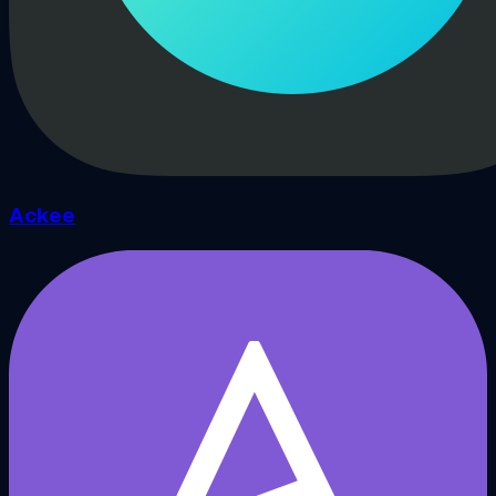
Ackee