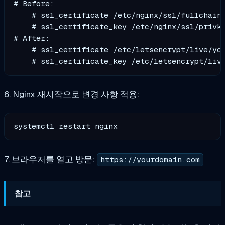
# Before:

    # ssl_certificate /etc/nginx/ssl/fullchain.
    # ssl_certificate_key /etc/nginx/ssl/privke
# After:

    # ssl_certificate /etc/letsencrypt/live/you
6. Nginx 재시작으로 변경 사항 적용:
7. 브라우저를 열고 방문:
https://yourdomain.com
참고