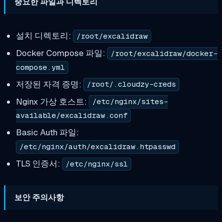
중요한 파일과 디렉토리
설치 디렉토리:
/root/excalidraw
Docker Compose 파일:
/root/excalidraw/docker-
compose.yml
저장된 자격 증명:
/root/.cloudzy-creds
Nginx 가상 호스트:
/etc/nginx/sites-
available/excalidraw.conf
Basic Auth 파일:
/etc/nginx/auth/excalidraw.htpasswd
TLS 인증서:
/etc/nginx/ssl
보안 주의사항