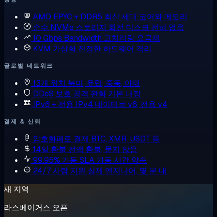
AMD EPYC + DDR5
최신 세대 코어와 메모리
순수 NVMe 스토리지
회전 디스크 전혀 없음
10 Gbps Bandwidth
고처리량 요금제
KVM 가상화
진정한 하드웨어 격리
글로벌 네트워크
13개 위치
북미, 유럽, 중동, 아태
DDoS 보호
공격 완화 기본 내장
IPv6 + 전용 IPv4
네이티브 v6, 전용 v4
결제 & 신뢰
암호화폐로 결제
BTC, XMR, USDT 등
14일 환불
전액 환불, 묻지 않음
99.95% 가동 SLA
가동 시간 약속
24/7 사람 지원
실제 엔지니어, 몇 분 내
새 지역
라스베이거스 오픈