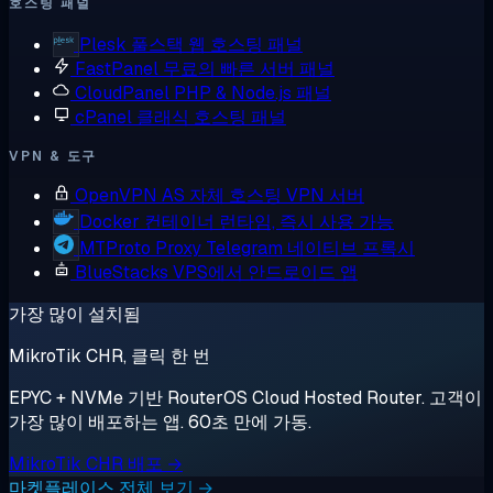
호스팅 패널
Plesk
풀스택 웹 호스팅 패널
FastPanel
무료의 빠른 서버 패널
CloudPanel
PHP & Node.js 패널
cPanel
클래식 호스팅 패널
VPN & 도구
OpenVPN AS
자체 호스팅 VPN 서버
Docker
컨테이너 런타임, 즉시 사용 가능
MTProto Proxy
Telegram 네이티브 프록시
BlueStacks
VPS에서 안드로이드 앱
가장 많이 설치됨
MikroTik CHR, 클릭 한 번
EPYC + NVMe 기반 RouterOS Cloud Hosted Router. 고객이
가장 많이 배포하는 앱. 60초 만에 가동.
MikroTik CHR 배포 →
마켓플레이스 전체 보기 →