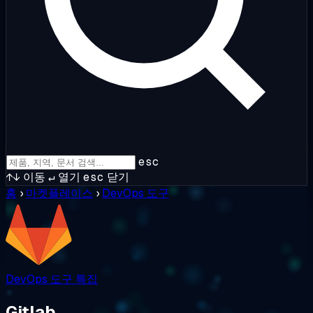
esc
↑↓
이동
↵
열기
esc
닫기
홈
›
마켓플레이스
›
DevOps 도구
DevOps 도구
특집
Gitlab