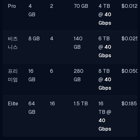
Pro
4
2
70 GB
4 TB
$0.012
GB
@
40
Gbps
비즈
8 GB
4
140
6 TB
$0.025
니스
GB
@
40
Gbps
프리
16
6
280
8 TB
$0.050
미엄
GB
GB
@
40
Gbps
Elite
64
16
1.5 TB
16
$0.185
GB
TB @
40
Gbps