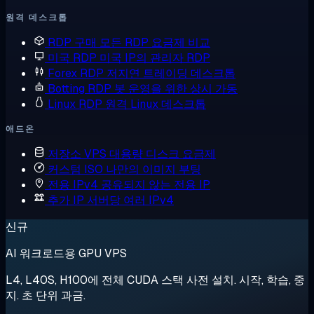
원격 데스크톱
RDP 구매
모든 RDP 요금제 비교
미국 RDP
미국 IP의 관리자 RDP
Forex RDP
저지연 트레이딩 데스크톱
Botting RDP
봇 운영을 위한 상시 가동
Linux RDP
원격 Linux 데스크톱
애드온
저장소 VPS
대용량 디스크 요금제
커스텀 ISO
나만의 이미지 부팅
전용 IPv4
공유되지 않는 전용 IP
추가 IP
서버당 여러 IPv4
신규
AI 워크로드용 GPU VPS
L4, L40S, H100에 전체 CUDA 스택 사전 설치. 시작, 학습, 중
지. 초 단위 과금.