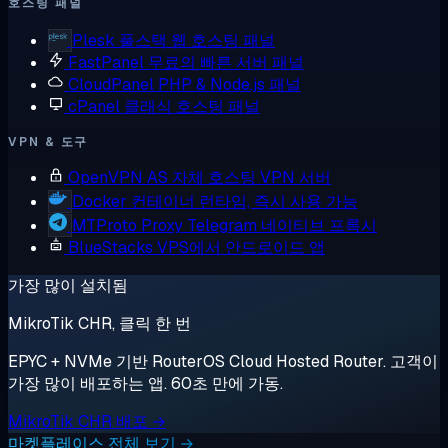
호스팅 패널
Plesk
풀스택 웹 호스팅 패널
FastPanel
무료의 빠른 서버 패널
CloudPanel
PHP & Node.js 패널
cPanel
클래식 호스팅 패널
VPN & 도구
OpenVPN AS
자체 호스팅 VPN 서버
Docker
컨테이너 런타임, 즉시 사용 가능
MTProto Proxy
Telegram 네이티브 프록시
BlueStacks
VPS에서 안드로이드 앱
가장 많이 설치됨
MikroTik CHR, 클릭 한 번
EPYC + NVMe 기반 RouterOS Cloud Hosted Router. 고객이
가장 많이 배포하는 앱. 60초 만에 가동.
MikroTik CHR 배포 →
마켓플레이스 전체 보기 →