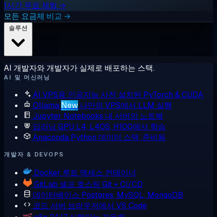
1시간 무료 체험 →
모든 요금제 비교 →
솔루션
AI 개발자와 개발자가 실제로 배포하는 스택.
AI 및 머신러닝
AI VPS용 인공지능
사전 설치된 PyTorch & CUDA
Ollama
New
나만의 VPS에서 LLM 실행
Jupyter Notebooks
내 서버의 노트북
딥러닝 GPU
L4, L40S, H100에서 학습
Anaconda
Python 데이터 스택, 준비됨
개발자 & DEVOPS
Docker
루트 액세스 컨테이너
GitLab
셀프 호스팅 Git + CI/CD
데이터베이스
Postgres, MySQL, MongoDB
코드 서버
브라우저에서 VS Code