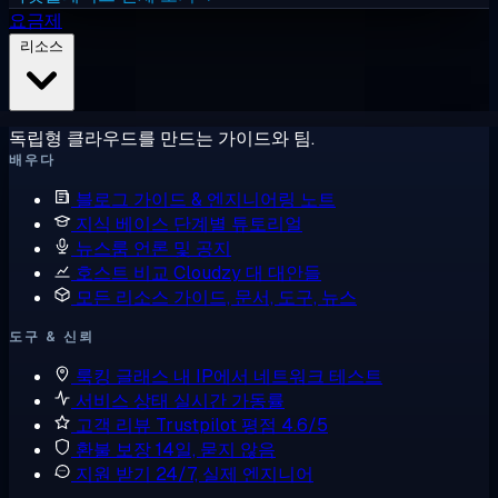
요금제
리소스
독립형 클라우드를 만드는 가이드와 팀.
배우다
블로그
가이드 & 엔지니어링 노트
지식 베이스
단계별 튜토리얼
뉴스룸
언론 및 공지
호스트 비교
Cloudzy 대 대안들
모든 리소스
가이드, 문서, 도구, 뉴스
도구 & 신뢰
룩킹 글래스
내 IP에서 네트워크 테스트
서비스 상태
실시간 가동률
고객 리뷰
Trustpilot 평점 4.6/5
환불 보장
14일, 묻지 않음
지원 받기
24/7, 실제 엔지니어