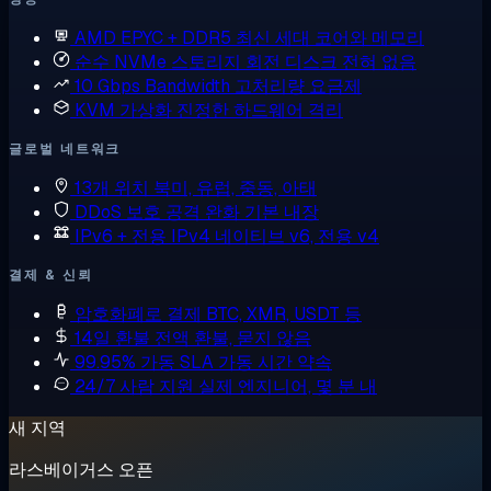
AMD EPYC + DDR5
최신 세대 코어와 메모리
순수 NVMe 스토리지
회전 디스크 전혀 없음
10 Gbps Bandwidth
고처리량 요금제
KVM 가상화
진정한 하드웨어 격리
글로벌 네트워크
13개 위치
북미, 유럽, 중동, 아태
DDoS 보호
공격 완화 기본 내장
IPv6 + 전용 IPv4
네이티브 v6, 전용 v4
결제 & 신뢰
암호화폐로 결제
BTC, XMR, USDT 등
14일 환불
전액 환불, 묻지 않음
99.95% 가동 SLA
가동 시간 약속
24/7 사람 지원
실제 엔지니어, 몇 분 내
새 지역
라스베이거스 오픈