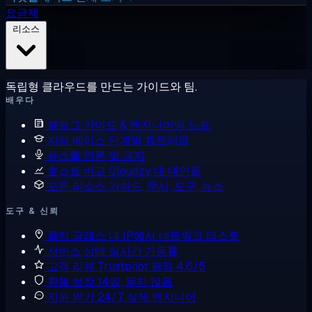
요금제
리소스
독립형 클라우드를 만드는 가이드와 팀.
배우다
블로그
가이드 & 엔지니어링 노트
지식 베이스
단계별 튜토리얼
뉴스룸
언론 및 공지
호스트 비교
Cloudzy 대 대안들
모든 리소스
가이드, 문서, 도구, 뉴스
도구 & 신뢰
룩킹 글래스
내 IP에서 네트워크 테스트
서비스 상태
실시간 가동률
고객 리뷰
Trustpilot 평점 4.6/5
환불 보장
14일, 묻지 않음
지원 받기
24/7, 실제 엔지니어