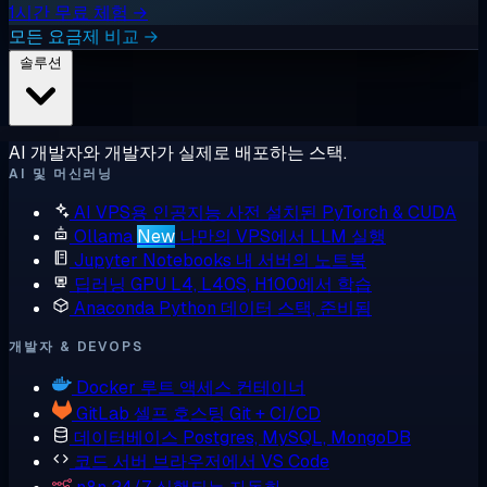
1시간 무료 체험 →
모든 요금제 비교 →
솔루션
AI 개발자와 개발자가 실제로 배포하는 스택.
AI 및 머신러닝
AI VPS용 인공지능
사전 설치된 PyTorch & CUDA
Ollama
New
나만의 VPS에서 LLM 실행
Jupyter Notebooks
내 서버의 노트북
딥러닝 GPU
L4, L40S, H100에서 학습
Anaconda
Python 데이터 스택, 준비됨
개발자 & DEVOPS
Docker
루트 액세스 컨테이너
GitLab
셀프 호스팅 Git + CI/CD
데이터베이스
Postgres, MySQL, MongoDB
코드 서버
브라우저에서 VS Code