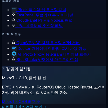
호스팅 패널
Plesk
풀스택 웹 호스팅 패널
FastPanel
무료의 빠른 서버 패널
CloudPanel
PHP & Node.js 패널
cPanel
클래식 호스팅 패널
VPN & 도구
OpenVPN AS
자체 호스팅 VPN 서버
Docker
컨테이너 런타임, 즉시 사용 가능
MTProto Proxy
Telegram 네이티브 프록시
BlueStacks
VPS에서 안드로이드 앱
가장 많이 설치됨
MikroTik CHR, 클릭 한 번
EPYC + NVMe 기반 RouterOS Cloud Hosted Router. 고객이
가장 많이 배포하는 앱. 60초 만에 가동.
MikroTik CHR 배포 →
마켓플레이스 전체 보기 →