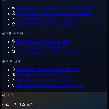
AMD EPYC + DDR5
최신 세대 코어와 메모리
순수 NVMe 스토리지
회전 디스크 전혀 없음
10 Gbps Bandwidth
고처리량 요금제
KVM 가상화
진정한 하드웨어 격리
글로벌 네트워크
13개 위치
북미, 유럽, 중동, 아태
DDoS 보호
공격 완화 기본 내장
IPv6 + 전용 IPv4
네이티브 v6, 전용 v4
결제 & 신뢰
암호화폐로 결제
BTC, XMR, USDT 등
14일 환불
전액 환불, 묻지 않음
99.95% 가동 SLA
가동 시간 약속
24/7 사람 지원
실제 엔지니어, 몇 분 내
새 지역
라스베이거스 오픈