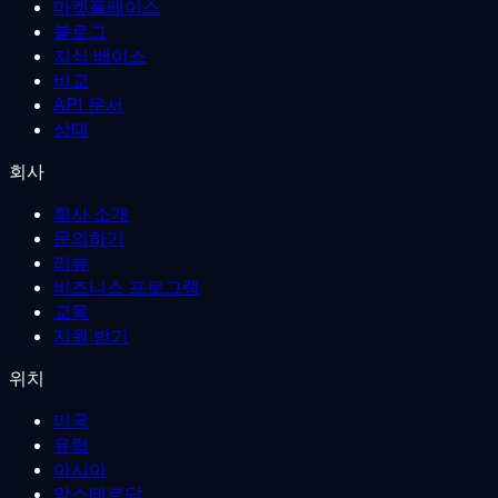
마켓플레이스
블로그
지식 베이스
비교
API 문서
상태
회사
회사 소개
문의하기
리뷰
비즈니스 프로그램
교육
지원 받기
위치
미국
유럽
아시아
암스테르담