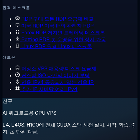
원격 데스크톱
RDP 구매
모든 RDP 요금제 비교
미국 RDP
미국 IP의 관리자 RDP
Forex RDP
저지연 트레이딩 데스크톱
Botting RDP
봇 운영을 위한 상시 가동
Linux RDP
원격 Linux 데스크톱
애드온
저장소 VPS
대용량 디스크 요금제
커스텀 ISO
나만의 이미지 부팅
전용 IPv4
공유되지 않는 전용 IP
추가 IP
서버당 여러 IPv4
신규
AI 워크로드용 GPU VPS
L4, L40S, H100에 전체 CUDA 스택 사전 설치. 시작, 학습, 중
지. 초 단위 과금.