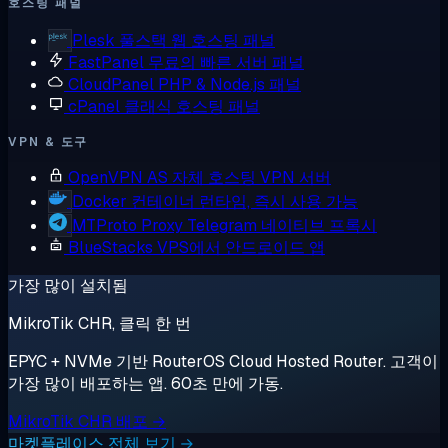
호스팅 패널
Plesk
풀스택 웹 호스팅 패널
FastPanel
무료의 빠른 서버 패널
CloudPanel
PHP & Node.js 패널
cPanel
클래식 호스팅 패널
VPN & 도구
OpenVPN AS
자체 호스팅 VPN 서버
Docker
컨테이너 런타임, 즉시 사용 가능
MTProto Proxy
Telegram 네이티브 프록시
BlueStacks
VPS에서 안드로이드 앱
가장 많이 설치됨
MikroTik CHR, 클릭 한 번
EPYC + NVMe 기반 RouterOS Cloud Hosted Router. 고객이
가장 많이 배포하는 앱. 60초 만에 가동.
MikroTik CHR 배포 →
마켓플레이스 전체 보기 →