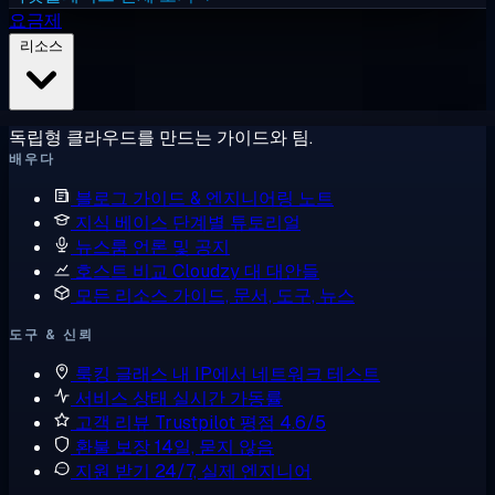
요금제
리소스
독립형 클라우드를 만드는 가이드와 팀.
배우다
블로그
가이드 & 엔지니어링 노트
지식 베이스
단계별 튜토리얼
뉴스룸
언론 및 공지
호스트 비교
Cloudzy 대 대안들
모든 리소스
가이드, 문서, 도구, 뉴스
도구 & 신뢰
룩킹 글래스
내 IP에서 네트워크 테스트
서비스 상태
실시간 가동률
고객 리뷰
Trustpilot 평점 4.6/5
환불 보장
14일, 묻지 않음
지원 받기
24/7, 실제 엔지니어