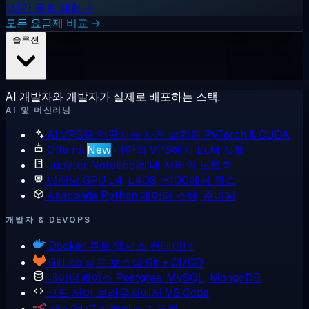
1시간 무료 체험 →
모든 요금제 비교 →
솔루션
AI 개발자와 개발자가 실제로 배포하는 스택.
AI 및 머신러닝
AI VPS용 인공지능
사전 설치된 PyTorch & CUDA
Ollama
New
나만의 VPS에서 LLM 실행
Jupyter Notebooks
내 서버의 노트북
딥러닝 GPU
L4, L40S, H100에서 학습
Anaconda
Python 데이터 스택, 준비됨
개발자 & DEVOPS
Docker
루트 액세스 컨테이너
GitLab
셀프 호스팅 Git + CI/CD
데이터베이스
Postgres, MySQL, MongoDB
코드 서버
브라우저에서 VS Code