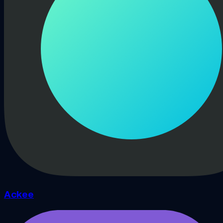
Ackee