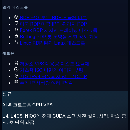
원격 데스크톱
RDP 구매
모든 RDP 요금제 비교
미국 RDP
미국 IP의 관리자 RDP
Forex RDP
저지연 트레이딩 데스크톱
Botting RDP
봇 운영을 위한 상시 가동
Linux RDP
원격 Linux 데스크톱
애드온
저장소 VPS
대용량 디스크 요금제
커스텀 ISO
나만의 이미지 부팅
전용 IPv4
공유되지 않는 전용 IP
추가 IP
서버당 여러 IPv4
신규
AI 워크로드용 GPU VPS
L4, L40S, H100에 전체 CUDA 스택 사전 설치. 시작, 학습, 중
지. 초 단위 과금.