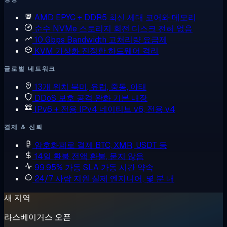
AMD EPYC + DDR5
최신 세대 코어와 메모리
순수 NVMe 스토리지
회전 디스크 전혀 없음
10 Gbps Bandwidth
고처리량 요금제
KVM 가상화
진정한 하드웨어 격리
글로벌 네트워크
13개 위치
북미, 유럽, 중동, 아태
DDoS 보호
공격 완화 기본 내장
IPv6 + 전용 IPv4
네이티브 v6, 전용 v4
결제 & 신뢰
암호화폐로 결제
BTC, XMR, USDT 등
14일 환불
전액 환불, 묻지 않음
99.95% 가동 SLA
가동 시간 약속
24/7 사람 지원
실제 엔지니어, 몇 분 내
새 지역
라스베이거스 오픈