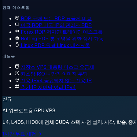
원격 데스크톱
RDP 구매
모든 RDP 요금제 비교
미국 RDP
미국 IP의 관리자 RDP
Forex RDP
저지연 트레이딩 데스크톱
Botting RDP
봇 운영을 위한 상시 가동
Linux RDP
원격 Linux 데스크톱
애드온
저장소 VPS
대용량 디스크 요금제
커스텀 ISO
나만의 이미지 부팅
전용 IPv4
공유되지 않는 전용 IP
추가 IP
서버당 여러 IPv4
신규
AI 워크로드용 GPU VPS
L4, L40S, H100에 전체 CUDA 스택 사전 설치. 시작, 학습, 중
1시간 무료 체험 →