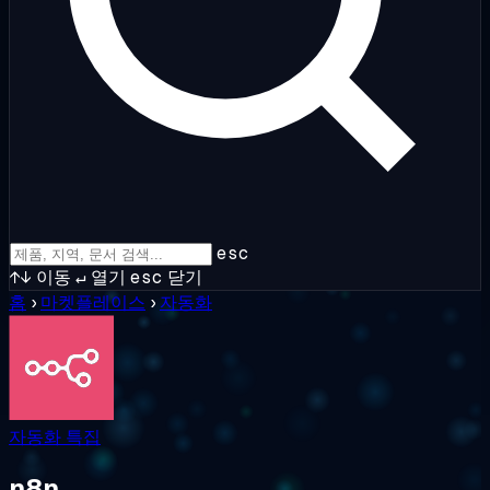
esc
↑↓
이동
↵
열기
esc
닫기
홈
›
마켓플레이스
›
자동화
자동화
특집
n8n