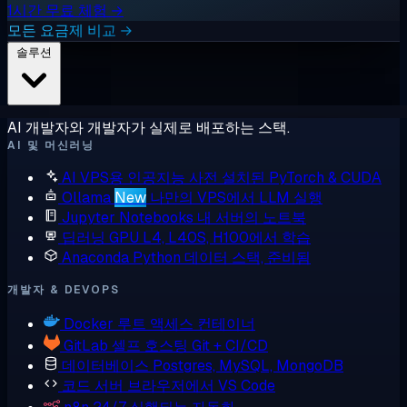
1시간 무료 체험 →
모든 요금제 비교 →
솔루션
AI 개발자와 개발자가 실제로 배포하는 스택.
AI 및 머신러닝
AI VPS용 인공지능
사전 설치된 PyTorch & CUDA
Ollama
New
나만의 VPS에서 LLM 실행
Jupyter Notebooks
내 서버의 노트북
딥러닝 GPU
L4, L40S, H100에서 학습
Anaconda
Python 데이터 스택, 준비됨
개발자 & DEVOPS
Docker
루트 액세스 컨테이너
GitLab
셀프 호스팅 Git + CI/CD
데이터베이스
Postgres, MySQL, MongoDB
코드 서버
브라우저에서 VS Code