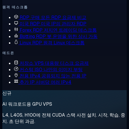
원격 데스크톱
RDP 구매
모든 RDP 요금제 비교
미국 RDP
미국 IP의 관리자 RDP
Forex RDP
저지연 트레이딩 데스크톱
Botting RDP
봇 운영을 위한 상시 가동
Linux RDP
원격 Linux 데스크톱
애드온
저장소 VPS
대용량 디스크 요금제
커스텀 ISO
나만의 이미지 부팅
전용 IPv4
공유되지 않는 전용 IP
추가 IP
서버당 여러 IPv4
신규
AI 워크로드용 GPU VPS
L4, L40S, H100에 전체 CUDA 스택 사전 설치. 시작, 학습, 중
지. 초 단위 과금.