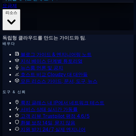
요금제
리소스
독립형 클라우드를 만드는 가이드와 팀.
배우다
블로그
가이드 & 엔지니어링 노트
지식 베이스
단계별 튜토리얼
뉴스룸
언론 및 공지
호스트 비교
Cloudzy 대 대안들
모든 리소스
가이드, 문서, 도구, 뉴스
도구 & 신뢰
룩킹 글래스
내 IP에서 네트워크 테스트
서비스 상태
실시간 가동률
고객 리뷰
Trustpilot 평점 4.6/5
환불 보장
14일, 묻지 않음
지원 받기
24/7, 실제 엔지니어