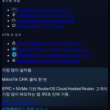
호스팅 패널
Plesk
풀스택 웹 호스팅 패널
FastPanel
무료의 빠른 서버 패널
CloudPanel
PHP & Node.js 패널
cPanel
클래식 호스팅 패널
VPN & 도구
OpenVPN AS
자체 호스팅 VPN 서버
Docker
컨테이너 런타임, 즉시 사용 가능
MTProto Proxy
Telegram 네이티브 프록시
BlueStacks
VPS에서 안드로이드 앱
가장 많이 설치됨
MikroTik CHR, 클릭 한 번
EPYC + NVMe 기반 RouterOS Cloud Hosted Router. 고객이
가장 많이 배포하는 앱. 60초 만에 가동.
MikroTik CHR 배포 →
마켓플레이스 전체 보기 →