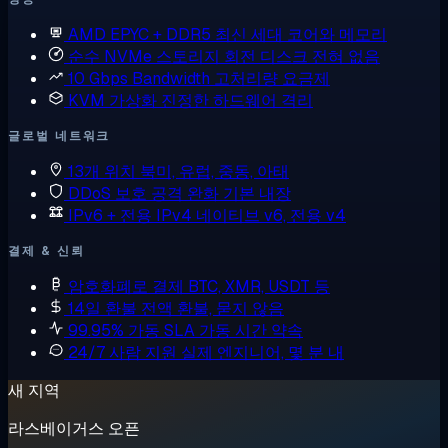
AMD EPYC + DDR5
최신 세대 코어와 메모리
순수 NVMe 스토리지
회전 디스크 전혀 없음
10 Gbps Bandwidth
고처리량 요금제
KVM 가상화
진정한 하드웨어 격리
글로벌 네트워크
13개 위치
북미, 유럽, 중동, 아태
DDoS 보호
공격 완화 기본 내장
IPv6 + 전용 IPv4
네이티브 v6, 전용 v4
결제 & 신뢰
암호화폐로 결제
BTC, XMR, USDT 등
14일 환불
전액 환불, 묻지 않음
99.95% 가동 SLA
가동 시간 약속
24/7 사람 지원
실제 엔지니어, 몇 분 내
새 지역
라스베이거스 오픈