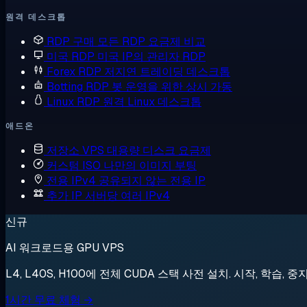
원격 데스크톱
RDP 구매
모든 RDP 요금제 비교
미국 RDP
미국 IP의 관리자 RDP
Forex RDP
저지연 트레이딩 데스크톱
Botting RDP
봇 운영을 위한 상시 가동
Linux RDP
원격 Linux 데스크톱
애드온
저장소 VPS
대용량 디스크 요금제
커스텀 ISO
나만의 이미지 부팅
전용 IPv4
공유되지 않는 전용 IP
추가 IP
서버당 여러 IPv4
신규
AI 워크로드용 GPU VPS
L4, L40S, H100에 전체 CUDA 스택 사전 설치. 시작, 학습, 중
1시간 무료 체험 →