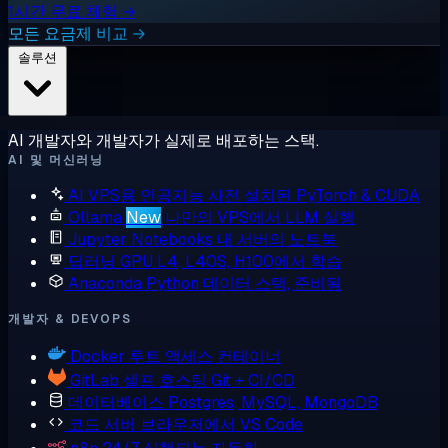
1시간 무료 체험 →
모든 요금제 비교 →
솔루션
AI 개발자와 개발자가 실제로 배포하는 스택.
AI 및 머신러닝
AI VPS용 인공지능
사전 설치된 PyTorch & CUDA
Ollama
New
나만의 VPS에서 LLM 실행
Jupyter Notebooks
내 서버의 노트북
딥러닝 GPU
L4, L40S, H100에서 학습
Anaconda
Python 데이터 스택, 준비됨
개발자 & DEVOPS
Docker
루트 액세스 컨테이너
GitLab
셀프 호스팅 Git + CI/CD
데이터베이스
Postgres, MySQL, MongoDB
코드 서버
브라우저에서 VS Code