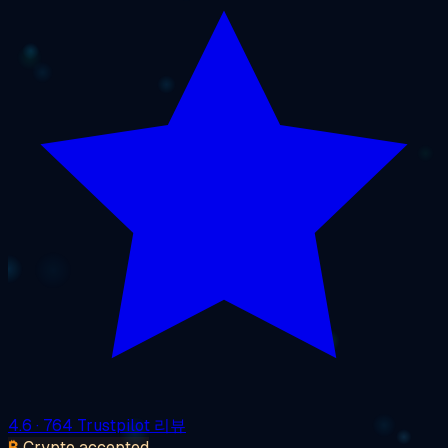
4.6
· 764 Trustpilot 리뷰
₿
Crypto accepted