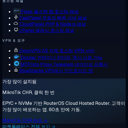
호스팅 패널
Plesk
풀스택 웹 호스팅 패널
FastPanel
무료의 빠른 서버 패널
CloudPanel
PHP & Node.js 패널
cPanel
클래식 호스팅 패널
VPN & 도구
OpenVPN AS
자체 호스팅 VPN 서버
Docker
컨테이너 런타임, 즉시 사용 가능
MTProto Proxy
Telegram 네이티브 프록시
BlueStacks
VPS에서 안드로이드 앱
가장 많이 설치됨
MikroTik CHR, 클릭 한 번
EPYC + NVMe 기반 RouterOS Cloud Hosted Router. 고객이
가장 많이 배포하는 앱. 60초 만에 가동.
MikroTik CHR 배포 →
마켓플레이스 전체 보기 →