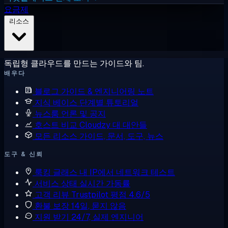
요금제
리소스
독립형 클라우드를 만드는 가이드와 팀.
배우다
블로그
가이드 & 엔지니어링 노트
지식 베이스
단계별 튜토리얼
뉴스룸
언론 및 공지
호스트 비교
Cloudzy 대 대안들
모든 리소스
가이드, 문서, 도구, 뉴스
도구 & 신뢰
룩킹 글래스
내 IP에서 네트워크 테스트
서비스 상태
실시간 가동률
고객 리뷰
Trustpilot 평점 4.6/5
환불 보장
14일, 묻지 않음
지원 받기
24/7, 실제 엔지니어