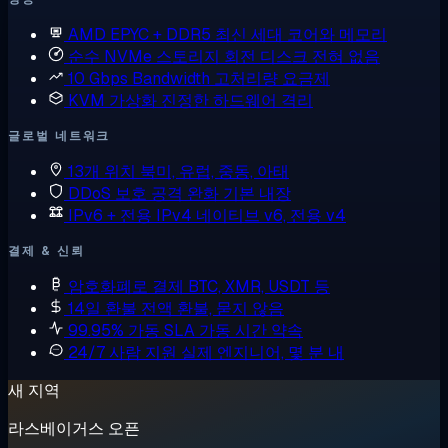
AMD EPYC + DDR5
최신 세대 코어와 메모리
순수 NVMe 스토리지
회전 디스크 전혀 없음
10 Gbps Bandwidth
고처리량 요금제
KVM 가상화
진정한 하드웨어 격리
글로벌 네트워크
13개 위치
북미, 유럽, 중동, 아태
DDoS 보호
공격 완화 기본 내장
IPv6 + 전용 IPv4
네이티브 v6, 전용 v4
결제 & 신뢰
암호화폐로 결제
BTC, XMR, USDT 등
14일 환불
전액 환불, 묻지 않음
99.95% 가동 SLA
가동 시간 약속
24/7 사람 지원
실제 엔지니어, 몇 분 내
새 지역
라스베이거스 오픈