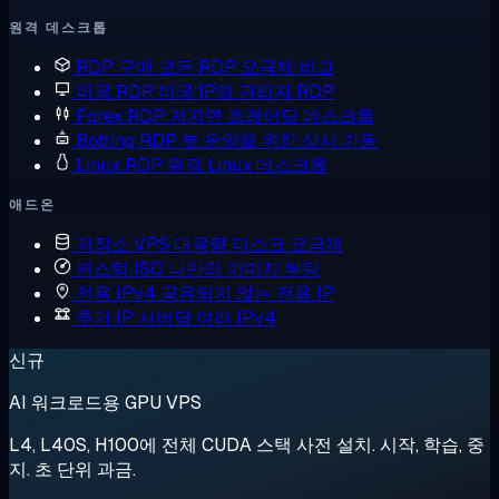
원격 데스크톱
RDP 구매
모든 RDP 요금제 비교
미국 RDP
미국 IP의 관리자 RDP
Forex RDP
저지연 트레이딩 데스크톱
Botting RDP
봇 운영을 위한 상시 가동
Linux RDP
원격 Linux 데스크톱
애드온
저장소 VPS
대용량 디스크 요금제
커스텀 ISO
나만의 이미지 부팅
전용 IPv4
공유되지 않는 전용 IP
추가 IP
서버당 여러 IPv4
신규
AI 워크로드용 GPU VPS
L4, L40S, H100에 전체 CUDA 스택 사전 설치. 시작, 학습, 중
지. 초 단위 과금.