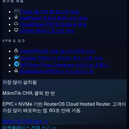
호스팅 패널
Plesk
풀스택 웹 호스팅 패널
FastPanel
무료의 빠른 서버 패널
CloudPanel
PHP & Node.js 패널
cPanel
클래식 호스팅 패널
VPN & 도구
OpenVPN AS
자체 호스팅 VPN 서버
Docker
컨테이너 런타임, 즉시 사용 가능
MTProto Proxy
Telegram 네이티브 프록시
BlueStacks
VPS에서 안드로이드 앱
가장 많이 설치됨
MikroTik CHR, 클릭 한 번
EPYC + NVMe 기반 RouterOS Cloud Hosted Router. 고객이
가장 많이 배포하는 앱. 60초 만에 가동.
MikroTik CHR 배포 →
마켓플레이스 전체 보기 →