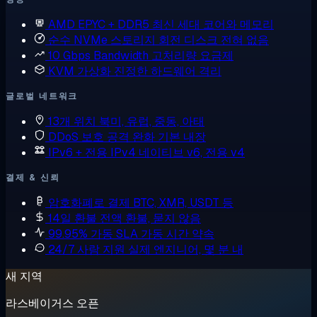
AMD EPYC + DDR5
최신 세대 코어와 메모리
순수 NVMe 스토리지
회전 디스크 전혀 없음
10 Gbps Bandwidth
고처리량 요금제
KVM 가상화
진정한 하드웨어 격리
글로벌 네트워크
13개 위치
북미, 유럽, 중동, 아태
DDoS 보호
공격 완화 기본 내장
IPv6 + 전용 IPv4
네이티브 v6, 전용 v4
결제 & 신뢰
암호화폐로 결제
BTC, XMR, USDT 등
14일 환불
전액 환불, 묻지 않음
99.95% 가동 SLA
가동 시간 약속
24/7 사람 지원
실제 엔지니어, 몇 분 내
새 지역
라스베이거스 오픈