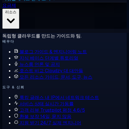
요금제
리소스
독립형 클라우드를 만드는 가이드와 팀.
배우다
블로그
가이드 & 엔지니어링 노트
지식 베이스
단계별 튜토리얼
뉴스룸
언론 및 공지
호스트 비교
Cloudzy 대 대안들
모든 리소스
가이드, 문서, 도구, 뉴스
도구 & 신뢰
룩킹 글래스
내 IP에서 네트워크 테스트
서비스 상태
실시간 가동률
고객 리뷰
Trustpilot 평점 4.6/5
환불 보장
14일, 묻지 않음
지원 받기
24/7, 실제 엔지니어