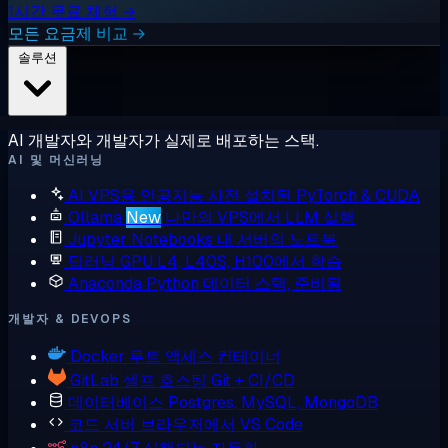
1시간 무료 체험 →
모든 요금제 비교 →
솔루션
AI 개발자와 개발자가 실제로 배포하는 스택.
AI 및 머신러닝
AI VPS용 인공지능
사전 설치된 PyTorch & CUDA
Ollama
New
나만의 VPS에서 LLM 실행
Jupyter Notebooks
내 서버의 노트북
딥러닝 GPU
L4, L40S, H100에서 학습
Anaconda
Python 데이터 스택, 준비됨
개발자 & DEVOPS
Docker
루트 액세스 컨테이너
GitLab
셀프 호스팅 Git + CI/CD
데이터베이스
Postgres, MySQL, MongoDB
코드 서버
브라우저에서 VS Code