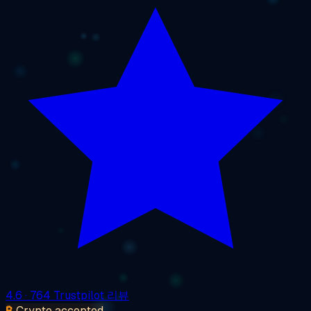
4.6
· 764 Trustpilot 리뷰
₿
Crypto accepted