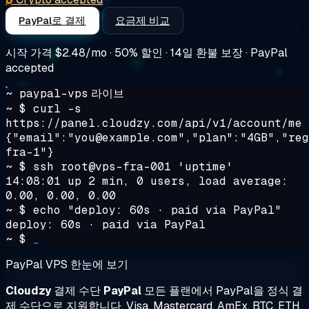
PayPal로 결제
요금제 비교
시작 가격
$2.48/mo
· 50% 할인 · 14일 환불 보장 · PayPal
accepted
~ paypal-vps
라이브
~ $
curl -s
https://panel.cloudzy.com/api/v1/account/me
{"email":"you@example.com","plan":"4GB","reg
fra-1"}
~ $
ssh root@vps-fra-001 'uptime'
14:08:01 up 2 min, 0 users, load average:
0.00, 0.00, 0.00
~ $
echo "deploy: 60s · paid via PayPal"
deploy: 60s · paid via PayPal
~ $
_
PayPal VPS 한눈에 보기
Cloudzy
결제 수단
PayPal
모든 플랜에서 PayPal을 정식 결
제 수단으로 지원합니다. Visa, Mastercard, AmEx, BTC, ETH,