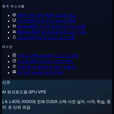
원격 데스크톱
RDP 구매
모든 RDP 요금제 비교
미국 RDP
미국 IP의 관리자 RDP
Forex RDP
저지연 트레이딩 데스크톱
Botting RDP
봇 운영을 위한 상시 가동
Linux RDP
원격 Linux 데스크톱
애드온
저장소 VPS
대용량 디스크 요금제
커스텀 ISO
나만의 이미지 부팅
전용 IPv4
공유되지 않는 전용 IP
추가 IP
서버당 여러 IPv4
신규
AI 워크로드용 GPU VPS
L4, L40S, H100에 전체 CUDA 스택 사전 설치. 시작, 학습, 중
지. 초 단위 과금.