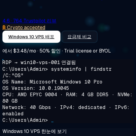
4.6
· 764 Trustpilot 리뷰
₿
Crypto accepted
Windows 10 VPS 배포
요금제 비교
에서
$3.48/mo
· 50% 할인 · Trial license or BYOL
RDP → win10-vps-001
연결됨
C:\Users\Admin>
systeminfo | findstr
/C:"OS"
OS Name: Microsoft Windows 10 Pro
OS Version: 10.0.19045
CPU: AMD EPYC 9004 · RAM: 4 GB DDR5 · NVMe:
80 GB
Network: 40 Gbps · IPv4: dedicated · IPv6:
enabled
C:\Users\Admin>
_
Windows 10 VPS 한눈에 보기