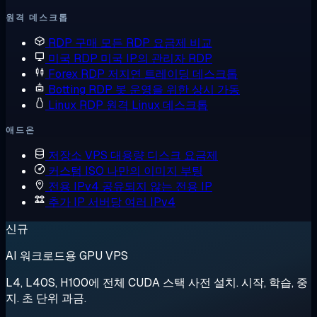
원격 데스크톱
RDP 구매
모든 RDP 요금제 비교
미국 RDP
미국 IP의 관리자 RDP
Forex RDP
저지연 트레이딩 데스크톱
Botting RDP
봇 운영을 위한 상시 가동
Linux RDP
원격 Linux 데스크톱
애드온
저장소 VPS
대용량 디스크 요금제
커스텀 ISO
나만의 이미지 부팅
전용 IPv4
공유되지 않는 전용 IP
추가 IP
서버당 여러 IPv4
신규
AI 워크로드용 GPU VPS
L4, L40S, H100에 전체 CUDA 스택 사전 설치. 시작, 학습, 중
지. 초 단위 과금.