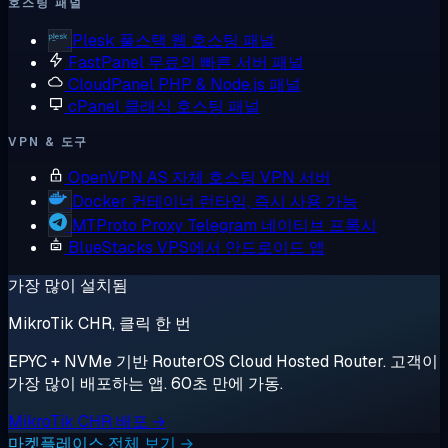
호스팅 패널
Plesk
풀스택 웹 호스팅 패널
FastPanel
무료의 빠른 서버 패널
CloudPanel
PHP & Node.js 패널
cPanel
클래식 호스팅 패널
VPN & 도구
OpenVPN AS
자체 호스팅 VPN 서버
Docker
컨테이너 런타임, 즉시 사용 가능
MTProto Proxy
Telegram 네이티브 프록시
BlueStacks
VPS에서 안드로이드 앱
가장 많이 설치됨
MikroTik CHR, 클릭 한 번
EPYC + NVMe 기반 RouterOS Cloud Hosted Router. 고객이
가장 많이 배포하는 앱. 60초 만에 가동.
MikroTik CHR 배포 →
마켓플레이스 전체 보기 →