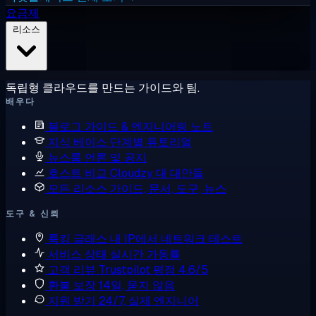
요금제
리소스
독립형 클라우드를 만드는 가이드와 팀.
배우다
블로그
가이드 & 엔지니어링 노트
지식 베이스
단계별 튜토리얼
뉴스룸
언론 및 공지
호스트 비교
Cloudzy 대 대안들
모든 리소스
가이드, 문서, 도구, 뉴스
도구 & 신뢰
룩킹 글래스
내 IP에서 네트워크 테스트
서비스 상태
실시간 가동률
고객 리뷰
Trustpilot 평점 4.6/5
환불 보장
14일, 묻지 않음
지원 받기
24/7, 실제 엔지니어