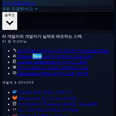
1시간 무료 체험 →
모든 요금제 비교 →
솔루션
AI 개발자와 개발자가 실제로 배포하는 스택.
AI 및 머신러닝
AI VPS용 인공지능
사전 설치된 PyTorch & CUDA
Ollama
New
나만의 VPS에서 LLM 실행
Jupyter Notebooks
내 서버의 노트북
딥러닝 GPU
L4, L40S, H100에서 학습
Anaconda
Python 데이터 스택, 준비됨
개발자 & DEVOPS
Docker
루트 액세스 컨테이너
GitLab
셀프 호스팅 Git + CI/CD
데이터베이스
Postgres, MySQL, MongoDB
코드 서버
브라우저에서 VS Code