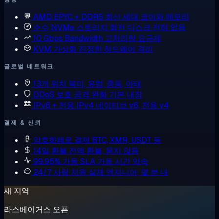
AMD EPYC + DDR5
최신 세대 코어와 메모리
순수 NVMe 스토리지
회전 디스크 전혀 없음
10 Gbps Bandwidth
고처리량 요금제
KVM 가상화
진정한 하드웨어 격리
글로벌 네트워크
13개 위치
북미, 유럽, 중동, 아태
DDoS 보호
공격 완화 기본 내장
IPv6 + 전용 IPv4
네이티브 v6, 전용 v4
결제 & 신뢰
암호화폐로 결제
BTC, XMR, USDT 등
14일 환불
전액 환불, 묻지 않음
99.95% 가동 SLA
가동 시간 약속
24/7 사람 지원
실제 엔지니어, 몇 분 내
새 지역
라스베이거스 오픈