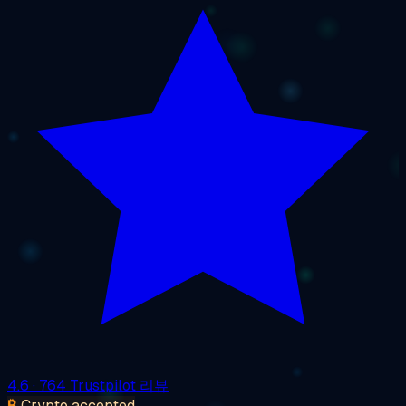
4.6
· 764 Trustpilot 리뷰
₿
Crypto accepted