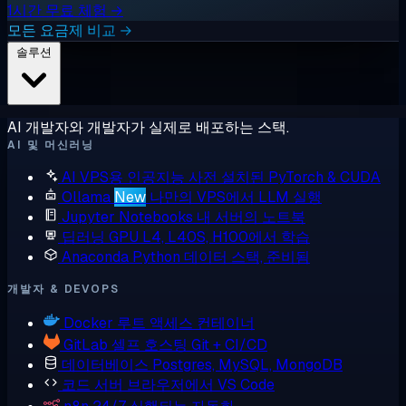
1시간 무료 체험 →
모든 요금제 비교 →
솔루션
AI 개발자와 개발자가 실제로 배포하는 스택.
AI 및 머신러닝
AI VPS용 인공지능
사전 설치된 PyTorch & CUDA
Ollama
New
나만의 VPS에서 LLM 실행
Jupyter Notebooks
내 서버의 노트북
딥러닝 GPU
L4, L40S, H100에서 학습
Anaconda
Python 데이터 스택, 준비됨
개발자 & DEVOPS
Docker
루트 액세스 컨테이너
GitLab
셀프 호스팅 Git + CI/CD
데이터베이스
Postgres, MySQL, MongoDB
코드 서버
브라우저에서 VS Code