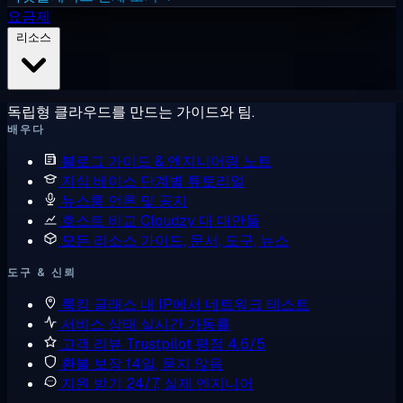
요금제
리소스
독립형 클라우드를 만드는 가이드와 팀.
배우다
블로그
가이드 & 엔지니어링 노트
지식 베이스
단계별 튜토리얼
뉴스룸
언론 및 공지
호스트 비교
Cloudzy 대 대안들
모든 리소스
가이드, 문서, 도구, 뉴스
도구 & 신뢰
룩킹 글래스
내 IP에서 네트워크 테스트
서비스 상태
실시간 가동률
고객 리뷰
Trustpilot 평점 4.6/5
환불 보장
14일, 묻지 않음
지원 받기
24/7, 실제 엔지니어