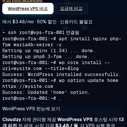
WordPress VPS 배포
요금제 비교
에서
$3.48/mo
· 50% 할인 · 신용카드 불필요
~ ssh root@vps-fra-001
연결됨
root@vps-fra-001:~#
apt install nginx php-
fpm mariadb-server -y
Setting up nginx (1.24) ... done.
Setting up php8.3-fpm ... done.
root@vps-fra-001:~#
wp core install --
url=mysite.com --title=Blog
Success: WordPress installed successfully.
root@vps-fra-001:~#
wp option update home
https://mysite.com
Success: Updated 'home' option.
root@vps-fra-001:~#
_
WordPress VPS 한눈에 보기
Cloudzy
자체 관리형 제공
WordPress VPS
호스팅 시작
13
개 리전
전 세계, 시작 가격
$3.48 / 월
. 각 VPS 실행 환경