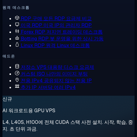
원격 데스크톱
RDP 구매
모든 RDP 요금제 비교
미국 RDP
미국 IP의 관리자 RDP
Forex RDP
저지연 트레이딩 데스크톱
Botting RDP
봇 운영을 위한 상시 가동
Linux RDP
원격 Linux 데스크톱
애드온
저장소 VPS
대용량 디스크 요금제
커스텀 ISO
나만의 이미지 부팅
전용 IPv4
공유되지 않는 전용 IP
추가 IP
서버당 여러 IPv4
신규
AI 워크로드용 GPU VPS
L4, L40S, H100에 전체 CUDA 스택 사전 설치. 시작, 학습, 중
지. 초 단위 과금.