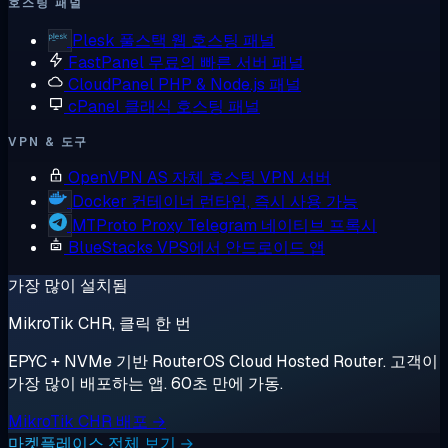
호스팅 패널
Plesk
풀스택 웹 호스팅 패널
FastPanel
무료의 빠른 서버 패널
CloudPanel
PHP & Node.js 패널
cPanel
클래식 호스팅 패널
VPN & 도구
OpenVPN AS
자체 호스팅 VPN 서버
Docker
컨테이너 런타임, 즉시 사용 가능
MTProto Proxy
Telegram 네이티브 프록시
BlueStacks
VPS에서 안드로이드 앱
가장 많이 설치됨
MikroTik CHR, 클릭 한 번
EPYC + NVMe 기반 RouterOS Cloud Hosted Router. 고객이
가장 많이 배포하는 앱. 60초 만에 가동.
MikroTik CHR 배포 →
마켓플레이스 전체 보기 →