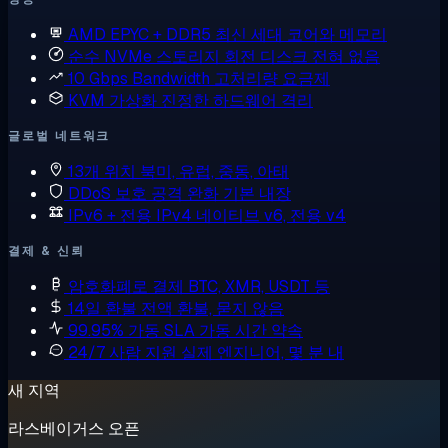
AMD EPYC + DDR5
최신 세대 코어와 메모리
순수 NVMe 스토리지
회전 디스크 전혀 없음
10 Gbps Bandwidth
고처리량 요금제
KVM 가상화
진정한 하드웨어 격리
글로벌 네트워크
13개 위치
북미, 유럽, 중동, 아태
DDoS 보호
공격 완화 기본 내장
IPv6 + 전용 IPv4
네이티브 v6, 전용 v4
결제 & 신뢰
암호화폐로 결제
BTC, XMR, USDT 등
14일 환불
전액 환불, 묻지 않음
99.95% 가동 SLA
가동 시간 약속
24/7 사람 지원
실제 엔지니어, 몇 분 내
새 지역
라스베이거스 오픈