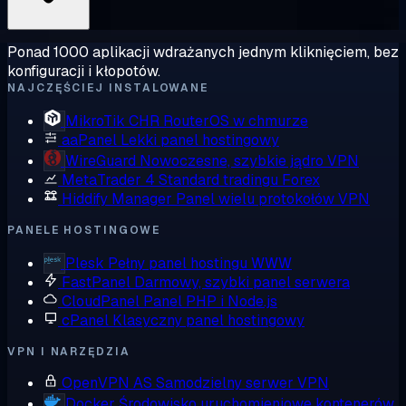
Ponad 1000 aplikacji wdrażanych jednym kliknięciem, bez
konfiguracji i kłopotów.
NAJCZĘŚCIEJ INSTALOWANE
MikroTik CHR
RouterOS w chmurze
aaPanel
Lekki panel hostingowy
WireGuard
Nowoczesne, szybkie jądro VPN
MetaTrader 4
Standard tradingu Forex
Hiddify Manager
Panel wielu protokołów VPN
PANELE HOSTINGOWE
Plesk
Pełny panel hostingu WWW
FastPanel
Darmowy, szybki panel serwera
CloudPanel
Panel PHP i Node.js
cPanel
Klasyczny panel hostingowy
VPN I NARZĘDZIA
OpenVPN AS
Samodzielny serwer VPN
Docker
Środowisko uruchomieniowe kontenerów,