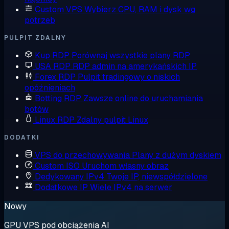
Custom VPS
Wybierz CPU, RAM i dysk wg
potrzeb
PULPIT ZDALNY
Kup RDP
Porównaj wszystkie plany RDP
USA RDP
RDP admin na amerykańskich IP
Forex RDP
Pulpit tradingowy o niskich
opóźnieniach
Botting RDP
Zawsze online do uruchamiania
botów
Linux RDP
Zdalny pulpit Linux
DODATKI
VPS do przechowywania
Plany z dużym dyskiem
Custom ISO
Uruchom własny obraz
Dedykowany IPv4
Twoje IP, niewspółdzielone
Dodatkowe IP
Wiele IPv4 na serwer
Nowy
GPU VPS pod obciążenia AI