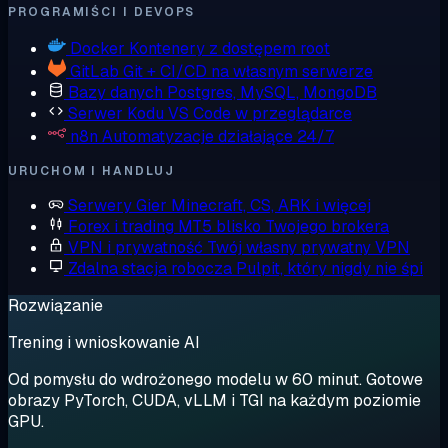
PROGRAMIŚCI I DEVOPS
Docker
Kontenery z dostępem root
GitLab
Git + CI/CD na własnym serwerze
Bazy danych
Postgres, MySQL, MongoDB
Serwer Kodu
VS Code w przeglądarce
n8n
Automatyzacje działające 24/7
URUCHOM I HANDLUJ
Serwery Gier
Minecraft, CS, ARK i więcej
Forex i trading
MT5 blisko Twojego brokera
VPN i prywatność
Twój własny prywatny VPN
Zdalna stacja robocza
Pulpit, który nigdy nie śpi
Rozwiązanie
Trening i wnioskowanie AI
Od pomysłu do wdrożonego modelu w 60 minut. Gotowe
obrazy PyTorch, CUDA, vLLM i TGI na każdym poziomie
GPU.