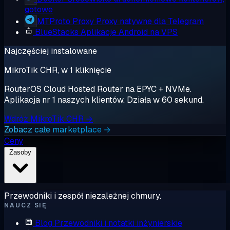
gotowe
MTProto Proxy
Proxy natywne dla Telegram
BlueStacks
Aplikacje Android na VPS
Najczęściej instalowane
MikroTik CHR, w 1 kliknięcie
RouterOS Cloud Hosted Router na EPYC + NVMe.
Aplikacja nr 1 naszych klientów. Działa w 60 sekund.
Wdróż MikroTik CHR →
Zobacz całe marketplace →
Ceny
Zasoby
Przewodniki i zespół niezależnej chmury.
NAUCZ SIĘ
Blog
Przewodniki i notatki inżynierskie