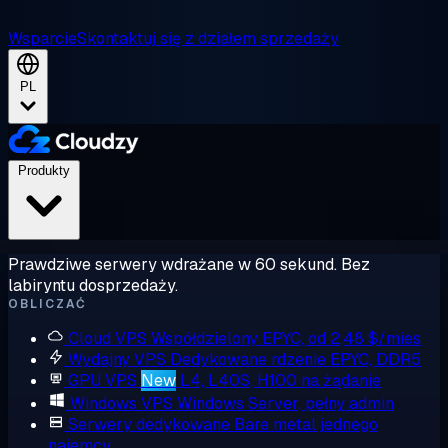
Wsparcie
Skontaktuj się z działem sprzedaży
PL
Produkty
Prawdziwe serwery wdrażane w 60 sekund. Bez
labiryntu dosprzedaży.
OBLICZAĆ
Cloud VPS
Współdzielony EPYC, od 2,48 $/mies
Wydajny VPS
Dedykowane rdzenie EPYC, DDR5
GPU VPS
New
L4, L40S, H100 na żądanie
Windows VPS
Windows Server, pełny admin
Serwery dedykowane
Bare metal jednego
najemcy