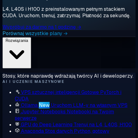
L4, L40S i H100 z preinstalowanym pełnym stackiem
CUDA. Uruchom, trenuj, zatrzymaj. Płatność za sekundę.
Wypróbuj za darmo na 1 godzinę →
Porównaj wszystkie plany →
Rozwiązania
Stosy, które naprawdę wdrażają twórcy AI i deweloperzy.
AI I UCZENIE MASZYNOWE
VPS sztucznej inteligencji
Gotowe PyTorch i
CUDA
Ollama
New
Uruchom LLM-y na własnym VPS
Jupyter Notebooks
Notebooki na Twoim
serwerze
GPU do Deep Learning
Trenuj na L4, L40S, H100
Anaconda
Stos danych Python, gotowy