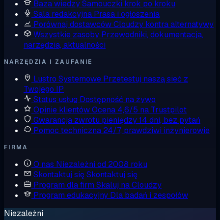
Baza wiedzy
Samouczki krok po kroku
Sala redakcyjna
Prasa i ogłoszenia
Porównaj dostawców
Cloudzy kontra alternatywy
Wszystkie zasoby
Przewodniki, dokumentacja,
narzędzia, aktualności
NARZĘDZIA I ZAUFANIE
Lustro Systemowe
Przetestuj naszą sieć z
Twojego IP
Status usług
Dostępność na żywo
Opinie klientów
Ocena 4,6/5 na Trustpilot
Gwarancja zwrotu pieniędzy
14 dni, bez pytań
Pomoc techniczna
24/7, prawdziwi inżynierowie
FIRMA
O nas
Niezależni od 2008 roku
Skontaktuj się
Skontaktuj się
Program dla firm
Skaluj na Cloudzy
Program edukacyjny
Dla badań i zespołów
Niezależni