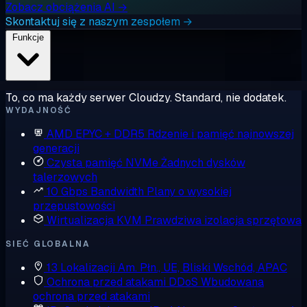
Zobacz obciążenia AI →
Skontaktuj się z naszym zespołem →
Funkcje
To, co ma każdy serwer Cloudzy. Standard, nie dodatek.
WYDAJNOŚĆ
AMD EPYC + DDR5
Rdzenie i pamięć najnowszej
generacji
Czysta pamięć NVMe
Żadnych dysków
talerzowych
10 Gbps Bandwidth
Plany o wysokiej
przepustowości
Wirtualizacja KVM
Prawdziwa izolacja sprzętowa
SIEĆ GLOBALNA
13 Lokalizacji
Am. Płn., UE, Bliski Wschód, APAC
Ochrona przed atakami DDoS
Wbudowana
ochrona przed atakami