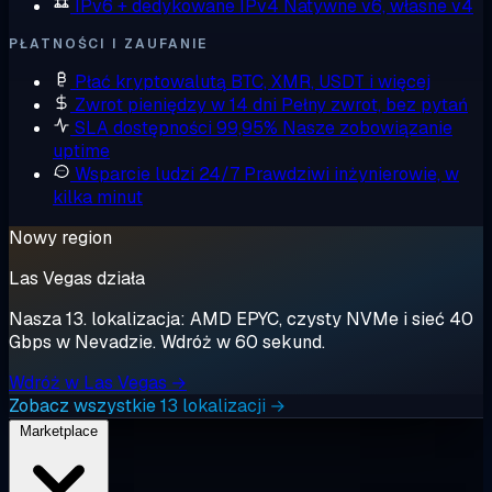
IPv6 + dedykowane IPv4
Natywne v6, własne v4
PŁATNOŚCI I ZAUFANIE
Płać kryptowalutą
BTC, XMR, USDT i więcej
Zwrot pieniędzy w 14 dni
Pełny zwrot, bez pytań
SLA dostępności 99,95%
Nasze zobowiązanie
uptime
Wsparcie ludzi 24/7
Prawdziwi inżynierowie, w
kilka minut
Nowy region
Las Vegas działa
Nasza 13. lokalizacja: AMD EPYC, czysty NVMe i sieć 40
Gbps w Nevadzie. Wdróż w 60 sekund.
Wdróż w Las Vegas →
Zobacz wszystkie 13 lokalizacji →
Marketplace