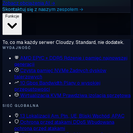
Zobacz obciążenia AI →
Skontaktuj się z naszym zespołem →
Funkcje
To, co ma każdy serwer Cloudzy. Standard, nie dodatek.
WYDAJNOŚĆ
AMD EPYC + DDR5
Rdzenie i pamięć najnowszej
generacji
Czysta pamięć NVMe
Żadnych dysków
talerzowych
10 Gbps Bandwidth
Plany o wysokiej
przepustowości
Wirtualizacja KVM
Prawdziwa izolacja sprzętowa
SIEĆ GLOBALNA
13 Lokalizacji
Am. Płn., UE, Bliski Wschód, APAC
Ochrona przed atakami DDoS
Wbudowana
ochrona przed atakami