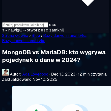
esc
↑↓
nawiguj
↵
otwórz
esc
zamknij
Strona główna
›
Blog
›
Bazy danych i analityka
Bazy danych i analityka
MongoDB vs MariaDB: kto wygrywa
pojedynek o dane w 2024?
Autor:
Ada Lovegood
·
Dec 13, 2023
·
12 min czytania
·
Zaktualizowano Nov 10, 2025