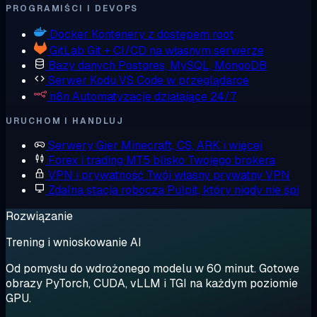
PROGRAMIŚCI I DEVOPS
Docker
Kontenery z dostępem root
GitLab
Git + CI/CD na własnym serwerze
Bazy danych
Postgres, MySQL, MongoDB
Serwer Kodu
VS Code w przeglądarce
n8n
Automatyzacje działające 24/7
URUCHOM I HANDLUJ
Serwery Gier
Minecraft, CS, ARK i więcej
Forex i trading
MT5 blisko Twojego brokera
VPN i prywatność
Twój własny prywatny VPN
Zdalna stacja robocza
Pulpit, który nigdy nie śpi
Rozwiązanie
Trening i wnioskowanie AI
Od pomysłu do wdrożonego modelu w 60 minut. Gotowe
obrazy PyTorch, CUDA, vLLM i TGI na każdym poziomie
GPU.