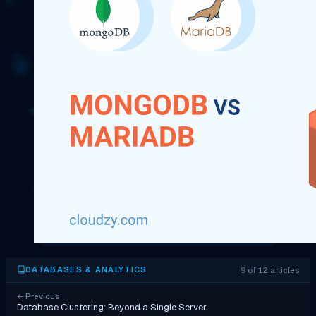
9 of 12 articles
DATABASES & ANALYTICS
←
Previous
Database Clustering: Beyond a Single Server