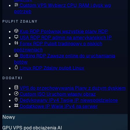
Custom VPS
Wybierz CPU, RAM i dysk wg
potrzeb
PULPIT ZDALNY
Kup RDP
Porównaj wszystkie plany RDP
USA RDP
RDP admin na amerykańskich IP
Forex RDP
Pulpit tradingowy o niskich
opóźnieniach
Botting RDP
Zawsze online do uruchamiania
botów
Linux RDP
Zdalny pulpit Linux
DODATKI
VPS do przechowywania
Plany z dużym dyskiem
Custom ISO
Uruchom własny obraz
Dedykowany IPv4
Twoje IP, niewspółdzielone
Dodatkowe IP
Wiele IPv4 na serwer
Nowy
GPU VPS pod obciążenia AI