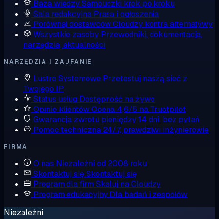
Baza wiedzy
Samouczki krok po kroku
Sala redakcyjna
Prasa i ogłoszenia
Porównaj dostawców
Cloudzy kontra alternatywy
Wszystkie zasoby
Przewodniki, dokumentacja,
narzędzia, aktualności
NARZĘDZIA I ZAUFANIE
Lustro Systemowe
Przetestuj naszą sieć z
Twojego IP
Status usług
Dostępność na żywo
Opinie klientów
Ocena 4,6/5 na Trustpilot
Gwarancja zwrotu pieniędzy
14 dni, bez pytań
Pomoc techniczna
24/7, prawdziwi inżynierowie
FIRMA
O nas
Niezależni od 2008 roku
Skontaktuj się
Skontaktuj się
Program dla firm
Skaluj na Cloudzy
Program edukacyjny
Dla badań i zespołów
Niezależni