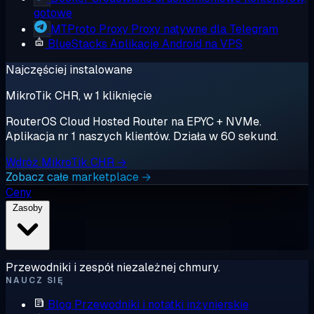
gotowe
MTProto Proxy
Proxy natywne dla Telegram
BlueStacks
Aplikacje Android na VPS
Najczęściej instalowane
MikroTik CHR, w 1 kliknięcie
RouterOS Cloud Hosted Router na EPYC + NVMe.
Aplikacja nr 1 naszych klientów. Działa w 60 sekund.
Wdróż MikroTik CHR →
Zobacz całe marketplace →
Ceny
Zasoby
Przewodniki i zespół niezależnej chmury.
NAUCZ SIĘ
Blog
Przewodniki i notatki inżynierskie