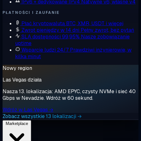
IPv6 + dedykowane IPv4
Natywne v6, własne v4
PŁATNOŚCI I ZAUFANIE
Płać kryptowalutą
BTC, XMR, USDT i więcej
Zwrot pieniędzy w 14 dni
Pełny zwrot, bez pytań
SLA dostępności 99,95%
Nasze zobowiązanie
uptime
Wsparcie ludzi 24/7
Prawdziwi inżynierowie, w
kilka minut
Nowy region
Las Vegas działa
Nasza 13. lokalizacja: AMD EPYC, czysty NVMe i sieć 40
Gbps w Nevadzie. Wdróż w 60 sekund.
Wdróż w Las Vegas →
Zobacz wszystkie 13 lokalizacji →
Marketplace