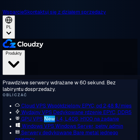
Wsparcie
Skontaktuj się z działem sprzedaży
PL
Produkty
Prawdziwe serwery wdrażane w 60 sekund. Bez
labiryntu dosprzedaży.
OBLICZAĆ
Cloud VPS
Współdzielony EPYC, od 2,48 $/mies
Wydajny VPS
Dedykowane rdzenie EPYC, DDR5
GPU VPS
New
L4, L40S, H100 na żądanie
Windows VPS
Windows Server, pełny admin
Serwery dedykowane
Bare metal jednego
najemcy