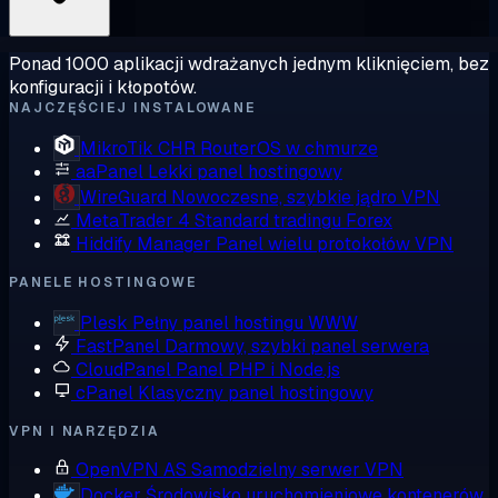
Ponad 1000 aplikacji wdrażanych jednym kliknięciem, bez
konfiguracji i kłopotów.
NAJCZĘŚCIEJ INSTALOWANE
MikroTik CHR
RouterOS w chmurze
aaPanel
Lekki panel hostingowy
WireGuard
Nowoczesne, szybkie jądro VPN
MetaTrader 4
Standard tradingu Forex
Hiddify Manager
Panel wielu protokołów VPN
PANELE HOSTINGOWE
Plesk
Pełny panel hostingu WWW
FastPanel
Darmowy, szybki panel serwera
CloudPanel
Panel PHP i Node.js
cPanel
Klasyczny panel hostingowy
VPN I NARZĘDZIA
OpenVPN AS
Samodzielny serwer VPN
Docker
Środowisko uruchomieniowe kontenerów,