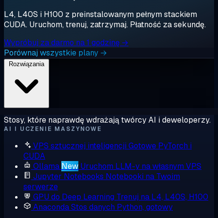
L4, L40S i H100 z preinstalowanym pełnym stackiem
CUDA. Uruchom, trenuj, zatrzymaj. Płatność za sekundę.
Wypróbuj za darmo na 1 godzinę →
Porównaj wszystkie plany →
Rozwiązania
Stosy, które naprawdę wdrażają twórcy AI i deweloperzy.
AI I UCZENIE MASZYNOWE
VPS sztucznej inteligencji
Gotowe PyTorch i
CUDA
Ollama
New
Uruchom LLM-y na własnym VPS
Jupyter Notebooks
Notebooki na Twoim
serwerze
GPU do Deep Learning
Trenuj na L4, L40S, H100
Anaconda
Stos danych Python, gotowy