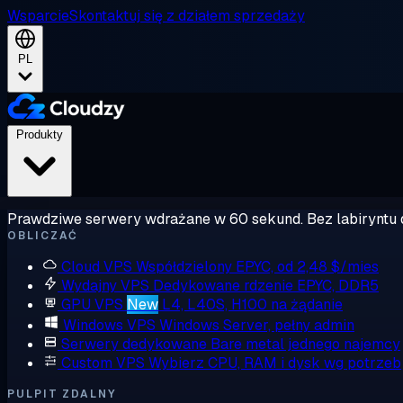
Wsparcie
Skontaktuj się z działem sprzedaży
PL
Produkty
Prawdziwe serwery wdrażane w 60 sekund. Bez labiryntu 
OBLICZAĆ
Cloud VPS
Współdzielony EPYC, od 2,48 $/mies
Wydajny VPS
Dedykowane rdzenie EPYC, DDR5
GPU VPS
New
L4, L40S, H100 na żądanie
Windows VPS
Windows Server, pełny admin
Serwery dedykowane
Bare metal jednego najemcy
Custom VPS
Wybierz CPU, RAM i dysk wg potrzeb
PULPIT ZDALNY