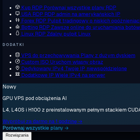
Kup RDP
Porównaj wszystkie plany RDP
USA RDP
RDP admin na amerykańskich IP
Forex RDP
Pulpit tradingowy o niskich opóźnieniac
Botting RDP
Zawsze online do uruchamiania botów
Linux RDP
Zdalny pulpit Linux
DODATKI
VPS do przechowywania
Plany z dużym dyskiem
Custom ISO
Uruchom własny obraz
Dedykowany IPv4
Twoje IP, niewspółdzielone
Dodatkowe IP
Wiele IPv4 na serwer
Nowy
GPU VPS pod obciążenia AI
L4, L40S i H100 z preinstalowanym pełnym stackiem CUDA. 
Wypróbuj za darmo na 1 godzinę →
Porównaj wszystkie plany →
Rozwiązania