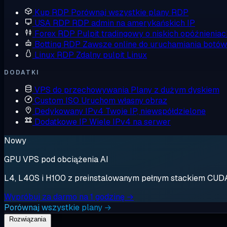
Kup RDP
Porównaj wszystkie plany RDP
USA RDP
RDP admin na amerykańskich IP
Forex RDP
Pulpit tradingowy o niskich opóźnieniac
Botting RDP
Zawsze online do uruchamiania botów
Linux RDP
Zdalny pulpit Linux
DODATKI
VPS do przechowywania
Plany z dużym dyskiem
Custom ISO
Uruchom własny obraz
Dedykowany IPv4
Twoje IP, niewspółdzielone
Dodatkowe IP
Wiele IPv4 na serwer
Nowy
GPU VPS pod obciążenia AI
L4, L40S i H100 z preinstalowanym pełnym stackiem CUDA. 
Wypróbuj za darmo na 1 godzinę →
Porównaj wszystkie plany →
Rozwiązania