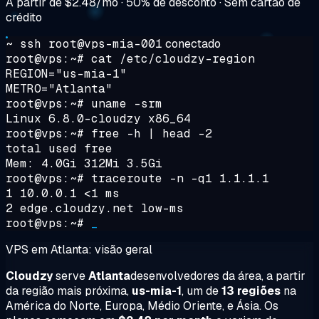
A partir de
$2.48/mo
· 50% de desconto · Sem cartão de
crédito
~ ssh root@vps-mia-001
conectado
root@vps:~#
cat /etc/cloudzy-region
REGION="us-mia-1"
METRO="Atlanta"
root@vps:~#
uname -srm
Linux 6.8.0-cloudzy x86_64
root@vps:~#
free -h | head -2
total used free
Mem: 4.0Gi 312Mi 3.5Gi
root@vps:~#
traceroute -n -q1 1.1.1.1
1 10.0.0.1 <1 ms
2 edge.cloudzy.net low-ms
root@vps:~#
_
VPS em Atlanta: visão geral
Cloudzy
serve
Atlanta
desenvolvedores da área, a partir
da região mais próxima,
us-mia-1
, um de
13 regiões
na
América do Norte, Europa, Médio Oriente, e Ásia. Os