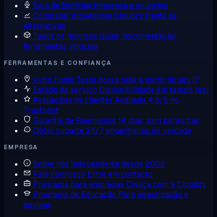
Sala de Notícias
Imprensa e anúncios
Comparar provedores
Cloudzy frente às
alternativas
Todos os recursos
Guias, documentação,
ferramentas, notícias
FERRAMENTAS E CONFIANÇA
Vidro Fumê
Teste nossa rede a partir do seu IP
Estado do serviço
Disponibilidade em tempo real
Avaliações de clientes
Avaliado 4,6/5 no
Trustpilot
Garantia de Reembolso
14 dias, sem perguntas
Obter suporte
24/7, engenheiros de verdade
EMPRESA
Sobre nós
Independente desde 2008
Fale connosco
Entre em contacto
Programa para empresas
Cresça com a Cloudzy
Programa de Educação
Para investigação e
equipas