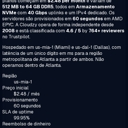
planos começam em
$2.48 per month
e variam de
512 MB to 64 GB DDR5
, todos em
Armazenamento
NVMe
com
40 Gbps
uplinks e um IPv4 dedicado. Os
servidores são provisionados em
60 segundos
em AMD
EPYC. A Cloudzy opera de forma independente desde
2008
e está classificada com
4.6 / 5
by
764+ reviewers
no Trustpilot.
Hospedado em us-mia-1 (Miami) e us-dal-1 (Dallas), com
latência de um único dígito em ms para a região
metropolitana de Atlanta a partir de ambos. Não
operamos dentro de Atlanta.
Região
us-mia-1
Preço inicial
$2.48 / mês
Provisionamento
60 segundos
SLA de uptime
99.95%
Reembolso de dinheiro