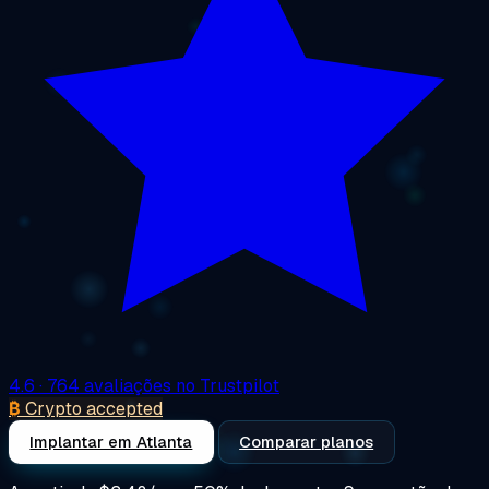
4.6
· 764 avaliações no Trustpilot
₿
Crypto accepted
Implantar em Atlanta
Comparar planos