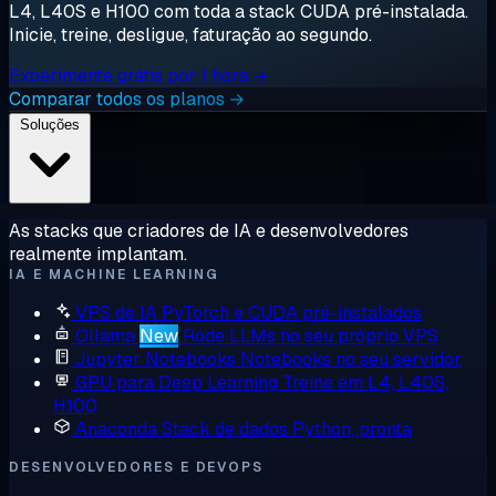
L4, L40S e H100 com toda a stack CUDA pré-instalada.
Inicie, treine, desligue, faturação ao segundo.
Experimente grátis por 1 hora →
Comparar todos os planos →
Soluções
As stacks que criadores de IA e desenvolvedores
realmente implantam.
IA E MACHINE LEARNING
VPS de IA
PyTorch e CUDA pré-instalados
Ollama
New
Rode LLMs no seu próprio VPS
Jupyter Notebooks
Notebooks no seu servidor
GPU para Deep Learning
Treine em L4, L40S,
H100
Anaconda
Stack de dados Python, pronta
DESENVOLVEDORES E DEVOPS