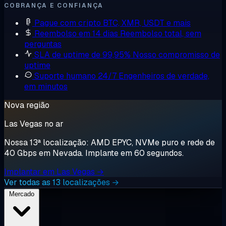
COBRANÇA E CONFIANÇA
Pague com cripto
BTC, XMR, USDT e mais
Reembolso em 14 dias
Reembolso total, sem
perguntas
SLA de uptime de 99,95%
Nosso compromisso de
uptime
Suporte humano 24/7
Engenheiros de verdade,
em minutos
Nova região
Las Vegas no ar
Nossa 13ª localização: AMD EPYC, NVMe puro e rede de
40 Gbps em Nevada. Implante em 60 segundos.
Implantar em Las Vegas →
Ver todas as 13 localizações →
Mercado