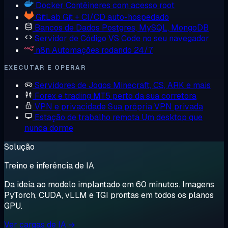
Docker
Contêineres com acesso root
GitLab
Git + CI/CD auto-hospedado
Bancos de Dados
Postgres, MySQL, MongoDB
Servidor de Código
VS Code no seu navegador
n8n
Automações rodando 24/7
EXECUTAR E OPERAR
Servidores de Jogos
Minecraft, CS, ARK e mais
Forex e trading
MT5 perto da sua corretora
VPN e privacidade
Sua própria VPN privada
Estação de trabalho remota
Um desktop que
nunca dorme
Solução
Treino e inferência de IA
Da ideia ao modelo implantado em 60 minutos. Imagens
PyTorch, CUDA, vLLM e TGI prontas em todos os planos
GPU.
Ver cargas de IA →