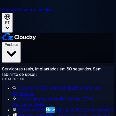
Suporte
Contactar vendas
PT
Produtos
Servidores reais, implantados em 60 segundos. Sem
labirinto de upsell.
COMPUTAR
Cloud VPS
EPYC compartilhado, a partir de
$2,48/mês
VPS de alto desempenho
Núcleos EPYC
dedicados, DDR5
VPS com GPU
New
L4, L40S, H100 sob demanda
Windows VPS
Windows Server, admin completo