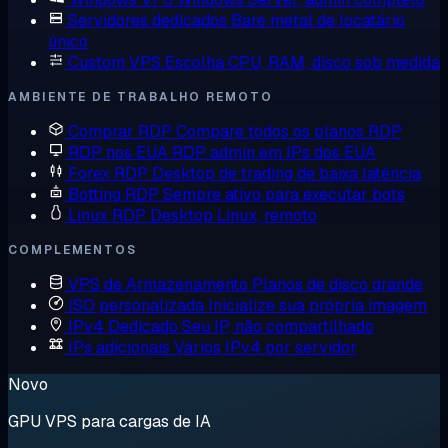
Servidores dedicados
Bare metal de locatário
único
Custom VPS
Escolha CPU, RAM, disco sob medida
AMBIENTE DE TRABALHO REMOTO
Comprar RDP
Compare todos os planos RDP
RDP nos EUA
RDP admin em IPs dos EUA
Forex RDP
Desktop de trading de baixa latência
Botting RDP
Sempre ativo para executar bots
Linux RDP
Desktop Linux, remoto
COMPLEMENTOS
VPS de Armazenamento
Planos de disco grande
ISO personalizada
Inicialize sua própria imagem
IPv4 Dedicado
Seu IP, não compartilhado
IPs adicionais
Vários IPv4 por servidor
Novo
GPU VPS para cargas de IA