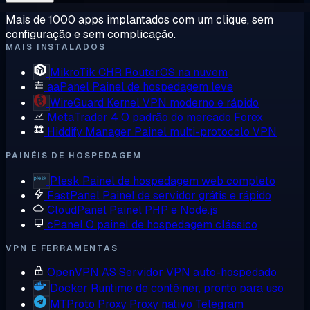
Mais de 1000 apps implantados com um clique, sem
configuração e sem complicação.
MAIS INSTALADOS
MikroTik CHR
RouterOS na nuvem
aaPanel
Painel de hospedagem leve
WireGuard
Kernel VPN moderno e rápido
MetaTrader 4
O padrão do mercado Forex
Hiddify Manager
Painel multi-protocolo VPN
PAINÉIS DE HOSPEDAGEM
Plesk
Painel de hospedagem web completo
FastPanel
Painel de servidor grátis e rápido
CloudPanel
Painel PHP e Node.js
cPanel
O painel de hospedagem clássico
VPN E FERRAMENTAS
OpenVPN AS
Servidor VPN auto-hospedado
Docker
Runtime de contêiner, pronto para uso
MTProto Proxy
Proxy nativo Telegram