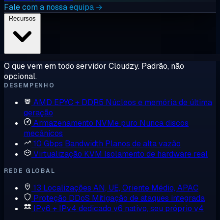
Fale com a nossa equipa →
Recursos
O que vem em todo servidor Cloudzy. Padrão, não
opcional.
DESEMPENHO
AMD EPYC + DDR5
Núcleos e memória de última
geração
Armazenamento NVMe puro
Nunca discos
mecânicos
10 Gbps Bandwidth
Planos de alta vazão
Virtualização KVM
Isolamento de hardware real
REDE GLOBAL
13 Localizações
AN, UE, Oriente Médio, APAC
Proteção DDoS
Mitigação de ataques integrada
IPv6 + IPv4 dedicado
v6 nativo, seu próprio v4