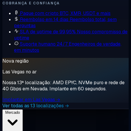
COBRANÇA E CONFIANÇA
Pague com cripto
BTC, XMR, USDT e mais
Reembolso em 14 dias
Reembolso total, sem
perguntas
SLA de uptime de 99,95%
Nosso compromisso de
uptime
Suporte humano 24/7
Engenheiros de verdade,
em minutos
Nova região
Las Vegas no ar
Nossa 13ª localização: AMD EPYC, NVMe puro e rede de
40 Gbps em Nevada. Implante em 60 segundos.
Implantar em Las Vegas →
Ver todas as 13 localizações →
Mercado