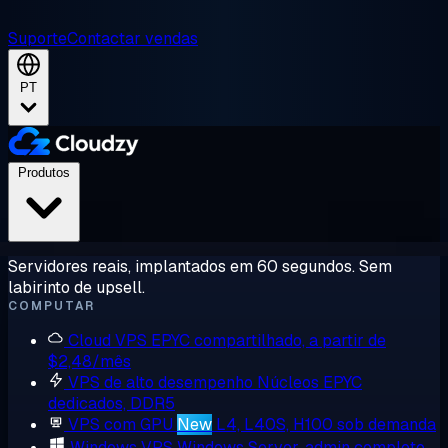
Suporte
Contactar vendas
PT
Produtos
Servidores reais, implantados em 60 segundos. Sem
labirinto de upsell.
COMPUTAR
Cloud VPS
EPYC compartilhado, a partir de
$2,48/mês
VPS de alto desempenho
Núcleos EPYC
dedicados, DDR5
VPS com GPU
New
L4, L40S, H100 sob demanda
Windows VPS
Windows Server, admin completo