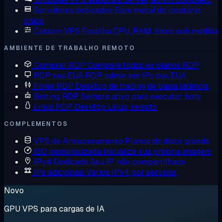
Servidores dedicados
Bare metal de locatário
único
Custom VPS
Escolha CPU, RAM, disco sob medida
AMBIENTE DE TRABALHO REMOTO
Comprar RDP
Compare todos os planos RDP
RDP nos EUA
RDP admin em IPs dos EUA
Forex RDP
Desktop de trading de baixa latência
Botting RDP
Sempre ativo para executar bots
Linux RDP
Desktop Linux, remoto
COMPLEMENTOS
VPS de Armazenamento
Planos de disco grande
ISO personalizada
Inicialize sua própria imagem
IPv4 Dedicado
Seu IP, não compartilhado
IPs adicionais
Vários IPv4 por servidor
Novo
GPU VPS para cargas de IA