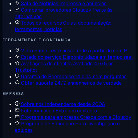
Sala de Notícias
Imprensa e anúncios
Comparar provedores
Cloudzy frente às
alternativas
Todos os recursos
Guias, documentação,
ferramentas, notícias
FERRAMENTAS E CONFIANÇA
Vidro Fumê
Teste nossa rede a partir do seu IP
Estado do serviço
Disponibilidade em tempo real
Avaliações de clientes
Avaliado 4,6/5 no
Trustpilot
Garantia de Reembolso
14 dias, sem perguntas
Obter suporte
24/7, engenheiros de verdade
EMPRESA
Sobre nós
Independente desde 2008
Fale connosco
Entre em contacto
Programa para empresas
Cresça com a Cloudzy
Programa de Educação
Para investigação e
equipas