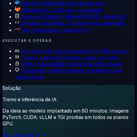
Docker
Contêineres com acesso root
GitLab
Git + CI/CD auto-hospedado
Bancos de Dados
Postgres, MySQL, MongoDB
Servidor de Código
VS Code no seu navegador
n8n
Automações rodando 24/7
EXECUTAR E OPERAR
Servidores de Jogos
Minecraft, CS, ARK e mais
Forex e trading
MT5 perto da sua corretora
VPN e privacidade
Sua própria VPN privada
Estação de trabalho remota
Um desktop que
nunca dorme
Solução
Treino e inferência de IA
Da ideia ao modelo implantado em 60 minutos. Imagens
PyTorch, CUDA, vLLM e TGI prontas em todos os planos
GPU.
Ver cargas de IA →