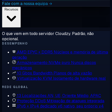
Fale com a nossa equipa →
Recursos
O que vem em todo servidor Cloudzy. Padrão, não
opcional.
DESEMPENHO
AMD EPYC + DDR5
Núcleos e memória de última
geração
Armazenamento NVMe puro
Nunca discos
mecânicos
10 Gbps Bandwidth
Planos de alta vazão
Virtualização KVM
Isolamento de hardware real
REDE GLOBAL
13 Localizações
AN, UE, Oriente Médio, APAC
Proteção DDoS
Mitigação de ataques integrada
IPv6 + IPv4 dedicado
v6 nativo, seu próprio v4