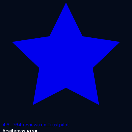
4.6
·
764
reviews on
Trustpilot
Aceitamos
VISA