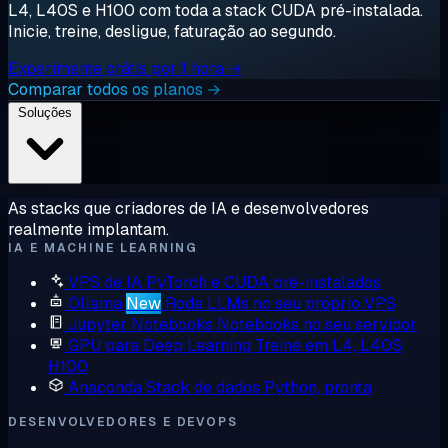
L4, L40S e H100 com toda a stack CUDA pré-instalada.
Inicie, treine, desligue, faturação ao segundo.
Experimente grátis por 1 hora →
Comparar todos os planos →
Soluções
As stacks que criadores de IA e desenvolvedores
realmente implantam.
IA E MACHINE LEARNING
VPS de IA
PyTorch e CUDA pré-instalados
Ollama
New
Rode LLMs no seu próprio VPS
Jupyter Notebooks
Notebooks no seu servidor
GPU para Deep Learning
Treine em L4, L40S,
H100
Anaconda
Stack de dados Python, pronta
DESENVOLVEDORES E DEVOPS