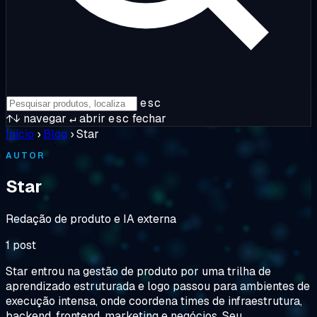
esc
↑↓
navegar
↵
abrir
esc
fechar
Início
›
Blog
›
Star
AUTOR
Star
Redação de produto e IA externa
1 post
Star entrou na gestão de produto por uma trilha de
aprendizado estruturada e logo passou para ambientes de
execução intensa, onde coordena times de infraestrutura,
backend, frontend, marketing e negócios. Seu