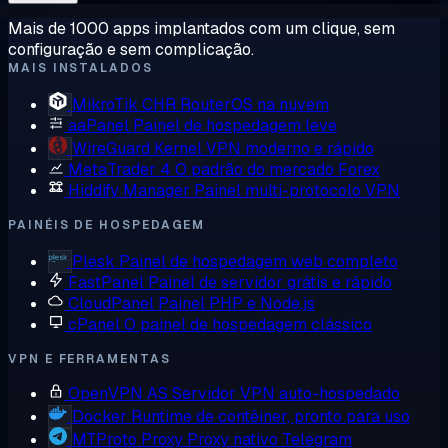
Mais de 1000 apps implantados com um clique, sem
configuração e sem complicação.
MAIS INSTALADOS
MikroTik CHR
RouterOS na nuvem
aaPanel
Painel de hospedagem leve
WireGuard
Kernel VPN moderno e rápido
MetaTrader 4
O padrão do mercado Forex
Hiddify Manager
Painel multi-protocolo VPN
PAINÉIS DE HOSPEDAGEM
Plesk
Painel de hospedagem web completo
FastPanel
Painel de servidor grátis e rápido
CloudPanel
Painel PHP e Node.js
cPanel
O painel de hospedagem clássico
VPN E FERRAMENTAS
OpenVPN AS
Servidor VPN auto-hospedado
Docker
Runtime de contêiner, pronto para uso
MTProto Proxy
Proxy nativo Telegram