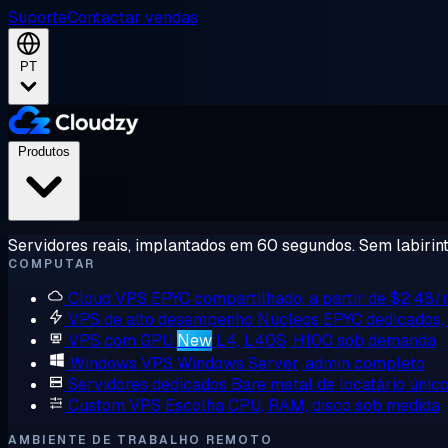
Suporte
Contactar vendas
PT
Produtos
Servidores reais, implantados em 60 segundos. Sem labirint
COMPUTAR
Cloud VPS
EPYC compartilhado, a partir de $2,48
VPS de alto desempenho
Núcleos EPYC dedicados
VPS com GPU
New
L4, L40S, H100 sob demanda
Windows VPS
Windows Server, admin completo
Servidores dedicados
Bare metal de locatário únic
Custom VPS
Escolha CPU, RAM, disco sob medida
AMBIENTE DE TRABALHO REMOTO