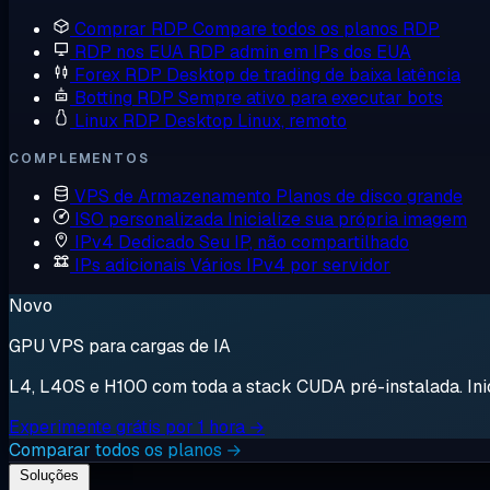
Comprar RDP
Compare todos os planos RDP
RDP nos EUA
RDP admin em IPs dos EUA
Forex RDP
Desktop de trading de baixa latência
Botting RDP
Sempre ativo para executar bots
Linux RDP
Desktop Linux, remoto
COMPLEMENTOS
VPS de Armazenamento
Planos de disco grande
ISO personalizada
Inicialize sua própria imagem
IPv4 Dedicado
Seu IP, não compartilhado
IPs adicionais
Vários IPv4 por servidor
Novo
GPU VPS para cargas de IA
L4, L40S e H100 com toda a stack CUDA pré-instalada. Inici
Experimente grátis por 1 hora →
Comparar todos os planos →
Soluções