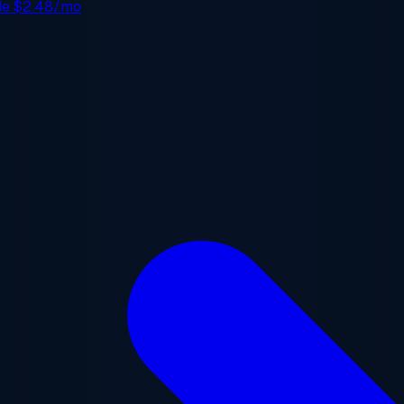
 de
$2.48/mo