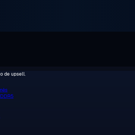
o de upsell.
/mês
, DDR5
o