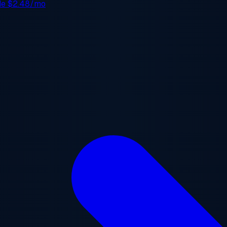
 de
$2.48/mo