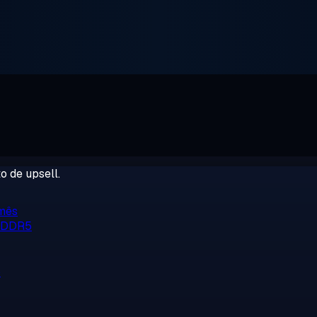
o de upsell.
/mês
, DDR5
o