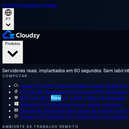
Suporte
Contactar vendas
PT
Produtos
Servidores reais, implantados em 60 segundos. Sem labirint
COMPUTAR
Cloud VPS
EPYC compartilhado, a partir de $2,48
VPS de alto desempenho
Núcleos EPYC dedicados
VPS com GPU
New
L4, L40S, H100 sob demanda
Windows VPS
Windows Server, admin completo
Servidores dedicados
Bare metal de locatário únic
Custom VPS
Escolha CPU, RAM, disco sob medida
AMBIENTE DE TRABALHO REMOTO