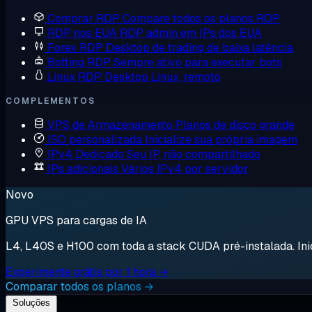
Comprar RDP
Compare todos os planos RDP
RDP nos EUA
RDP admin em IPs dos EUA
Forex RDP
Desktop de trading de baixa latência
Botting RDP
Sempre ativo para executar bots
Linux RDP
Desktop Linux, remoto
COMPLEMENTOS
VPS de Armazenamento
Planos de disco grande
ISO personalizada
Inicialize sua própria imagem
IPv4 Dedicado
Seu IP, não compartilhado
IPs adicionais
Vários IPv4 por servidor
Novo
GPU VPS para cargas de IA
L4, L40S e H100 com toda a stack CUDA pré-instalada. Inici
Experimente grátis por 1 hora →
Comparar todos os planos →
Soluções