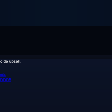
o de upsell.
/mês
, DDR5
o