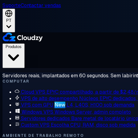
Suporte
Contactar vendas
PT
Produtos
Servidores reais, implantados em 60 segundos. Sem labirint
COMPUTAR
Cloud VPS
EPYC compartilhado, a partir de $2,48
VPS de alto desempenho
Núcleos EPYC dedicados
VPS com GPU
New
L4, L40S, H100 sob demanda
Windows VPS
Windows Server, admin completo
Servidores dedicados
Bare metal de locatário únic
Custom VPS
Escolha CPU, RAM, disco sob medida
AMBIENTE DE TRABALHO REMOTO