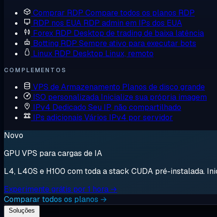
Comprar RDP
Compare todos os planos RDP
RDP nos EUA
RDP admin em IPs dos EUA
Forex RDP
Desktop de trading de baixa latência
Botting RDP
Sempre ativo para executar bots
Linux RDP
Desktop Linux, remoto
COMPLEMENTOS
VPS de Armazenamento
Planos de disco grande
ISO personalizada
Inicialize sua própria imagem
IPv4 Dedicado
Seu IP, não compartilhado
IPs adicionais
Vários IPv4 por servidor
Novo
GPU VPS para cargas de IA
L4, L40S e H100 com toda a stack CUDA pré-instalada. Inici
Experimente grátis por 1 hora →
Comparar todos os planos →
Soluções