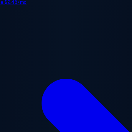
 de
$2.48/mo