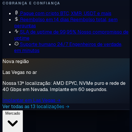
COBRANÇA E CONFIANÇA
Pague com cripto
BTC, XMR, USDT e mais
Reembolso em 14 dias
Reembolso total, sem
perguntas
SLA de uptime de 99,95%
Nosso compromisso de
uptime
Suporte humano 24/7
Engenheiros de verdade,
em minutos
Nova região
Las Vegas no ar
Nossa 13ª localização: AMD EPYC, NVMe puro e rede de
40 Gbps em Nevada. Implante em 60 segundos.
Implantar em Las Vegas →
Ver todas as 13 localizações →
Mercado