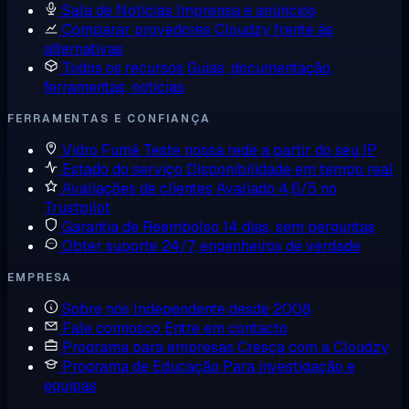
Sala de Notícias
Imprensa e anúncios
Comparar provedores
Cloudzy frente às
alternativas
Todos os recursos
Guias, documentação,
ferramentas, notícias
FERRAMENTAS E CONFIANÇA
Vidro Fumê
Teste nossa rede a partir do seu IP
Estado do serviço
Disponibilidade em tempo real
Avaliações de clientes
Avaliado 4,6/5 no
Trustpilot
Garantia de Reembolso
14 dias, sem perguntas
Obter suporte
24/7, engenheiros de verdade
EMPRESA
Sobre nós
Independente desde 2008
Fale connosco
Entre em contacto
Programa para empresas
Cresça com a Cloudzy
Programa de Educação
Para investigação e
equipas