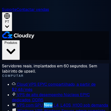
Suporte
Contactar vendas
PT
Produtos
Servidores reais, implantados em 60 segundos. Sem
labirinto de upsell.
COMPUTAR
Cloud VPS
EPYC compartilhado, a partir de
$2,48/mês
VPS de alto desempenho
Núcleos EPYC
dedicados, DDR5
VPS com GPU
New
L4, L40S, H100 sob demanda
Windows VPS
Windows Server, admin completo