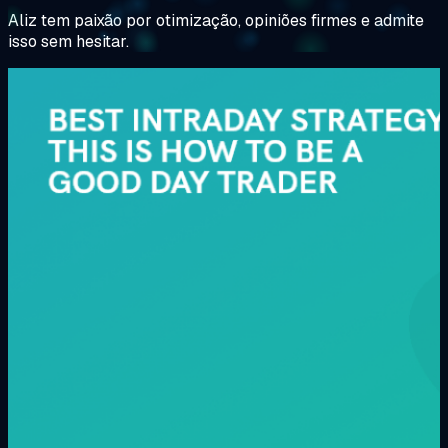
Aliz tem paixão por otimização, opiniões firmes e admite
isso sem hesitar.