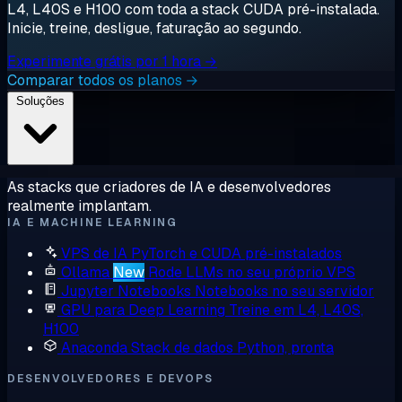
L4, L40S e H100 com toda a stack CUDA pré-instalada.
Inicie, treine, desligue, faturação ao segundo.
Experimente grátis por 1 hora →
Comparar todos os planos →
Soluções
As stacks que criadores de IA e desenvolvedores
realmente implantam.
IA E MACHINE LEARNING
VPS de IA
PyTorch e CUDA pré-instalados
Ollama
New
Rode LLMs no seu próprio VPS
Jupyter Notebooks
Notebooks no seu servidor
GPU para Deep Learning
Treine em L4, L40S,
H100
Anaconda
Stack de dados Python, pronta
DESENVOLVEDORES E DEVOPS