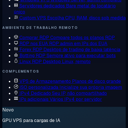
Servidores dedicados
Bare metal de locatário
único
Custom VPS
Escolha CPU, RAM, disco sob medida
AMBIENTE DE TRABALHO REMOTO
Comprar RDP
Compare todos os planos RDP
RDP nos EUA
RDP admin em IPs dos EUA
Forex RDP
Desktop de trading de baixa latência
Botting RDP
Sempre ativo para executar bots
Linux RDP
Desktop Linux, remoto
COMPLEMENTOS
VPS de Armazenamento
Planos de disco grande
ISO personalizada
Inicialize sua própria imagem
IPv4 Dedicado
Seu IP, não compartilhado
IPs adicionais
Vários IPv4 por servidor
Novo
GPU VPS para cargas de IA