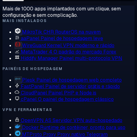
Mais de 1000 apps implantados com um clique, sem
configuração e sem complicação.
MAIS INSTALADOS
MikroTik CHR
RouterOS na nuvem
aaPanel
Painel de hospedagem leve
WireGuard
Kernel VPN moderno e rápido
MetaTrader 4
O padrão do mercado Forex
Hiddify Manager
Painel multi-protocolo VPN
PAINÉIS DE HOSPEDAGEM
Plesk
Painel de hospedagem web completo
FastPanel
Painel de servidor grátis e rápido
CloudPanel
Painel PHP e Node.js
cPanel
O painel de hospedagem clássico
VPN E FERRAMENTAS
OpenVPN AS
Servidor VPN auto-hospedado
Docker
Runtime de contêiner, pronto para uso
MTProto Proxy
Proxy nativo Telegram