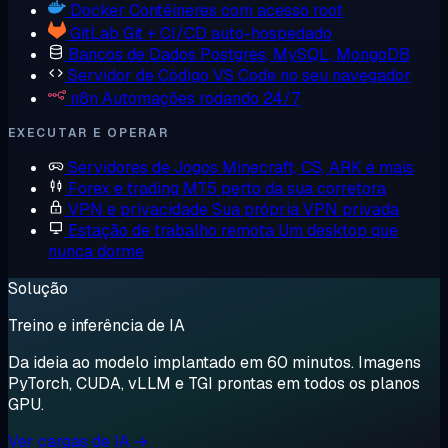
Docker
Contêineres com acesso root
GitLab
Git + CI/CD auto-hospedado
Bancos de Dados
Postgres, MySQL, MongoDB
Servidor de Código
VS Code no seu navegador
n8n
Automações rodando 24/7
EXECUTAR E OPERAR
Servidores de Jogos
Minecraft, CS, ARK e mais
Forex e trading
MT5 perto da sua corretora
VPN e privacidade
Sua própria VPN privada
Estação de trabalho remota
Um desktop que
nunca dorme
Solução
Treino e inferência de IA
Da ideia ao modelo implantado em 60 minutos. Imagens
PyTorch, CUDA, vLLM e TGI prontas em todos os planos
GPU.
Ver cargas de IA →