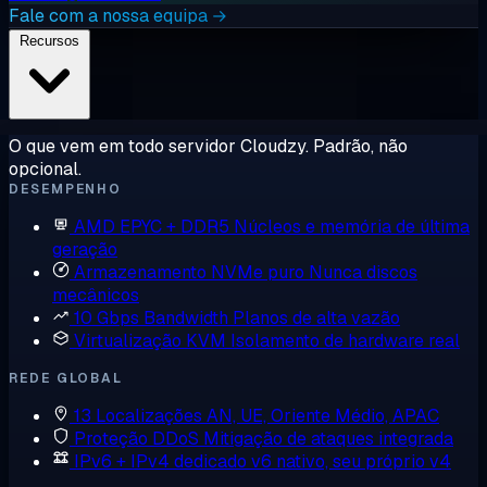
Fale com a nossa equipa →
Recursos
O que vem em todo servidor Cloudzy. Padrão, não
opcional.
DESEMPENHO
AMD EPYC + DDR5
Núcleos e memória de última
geração
Armazenamento NVMe puro
Nunca discos
mecânicos
10 Gbps Bandwidth
Planos de alta vazão
Virtualização KVM
Isolamento de hardware real
REDE GLOBAL
13 Localizações
AN, UE, Oriente Médio, APAC
Proteção DDoS
Mitigação de ataques integrada
IPv6 + IPv4 dedicado
v6 nativo, seu próprio v4