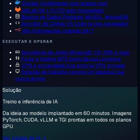
Docker
Contêineres com acesso root
GitLab
Git + CI/CD auto-hospedado
Bancos de Dados
Postgres, MySQL, MongoDB
Servidor de Código
VS Code no seu navegador
n8n
Automações rodando 24/7
EXECUTAR E OPERAR
Servidores de Jogos
Minecraft, CS, ARK e mais
Forex e trading
MT5 perto da sua corretora
VPN e privacidade
Sua própria VPN privada
Estação de trabalho remota
Um desktop que
nunca dorme
Solução
Treino e inferência de IA
Da ideia ao modelo implantado em 60 minutos. Imagens
PyTorch, CUDA, vLLM e TGI prontas em todos os planos
GPU.
Ver cargas de IA →