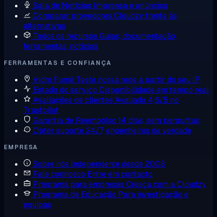
Sala de Notícias
Imprensa e anúncios
Comparar provedores
Cloudzy frente às
alternativas
Todos os recursos
Guias, documentação,
ferramentas, notícias
FERRAMENTAS E CONFIANÇA
Vidro Fumê
Teste nossa rede a partir do seu IP
Estado do serviço
Disponibilidade em tempo real
Avaliações de clientes
Avaliado 4,6/5 no
Trustpilot
Garantia de Reembolso
14 dias, sem perguntas
Obter suporte
24/7, engenheiros de verdade
EMPRESA
Sobre nós
Independente desde 2008
Fale connosco
Entre em contacto
Programa para empresas
Cresça com a Cloudzy
Programa de Educação
Para investigação e
equipas