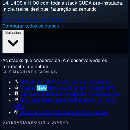
L4, L40S e H100 com toda a stack CUDA pré-instalada.
Inicie, treine, desligue, faturação ao segundo.
Experimente grátis por 1 hora →
Comparar todos os planos →
Soluções
As stacks que criadores de IA e desenvolvedores
realmente implantam.
IA E MACHINE LEARNING
VPS de IA
PyTorch e CUDA pré-instalados
Ollama
New
Rode LLMs no seu próprio VPS
Jupyter Notebooks
Notebooks no seu servidor
GPU para Deep Learning
Treine em L4, L40S,
H100
Anaconda
Stack de dados Python, pronta
DESENVOLVEDORES E DEVOPS