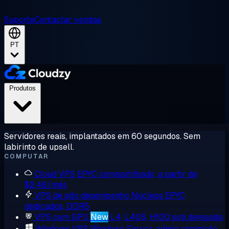
Suporte
Contactar vendas
PT
Produtos
Servidores reais, implantados em 60 segundos. Sem
labirinto de upsell.
COMPUTAR
Cloud VPS
EPYC compartilhado, a partir de
$2,48/mês
VPS de alto desempenho
Núcleos EPYC
dedicados, DDR5
VPS com GPU
New
L4, L40S, H100 sob demanda
Windows VPS
Windows Server, admin completo