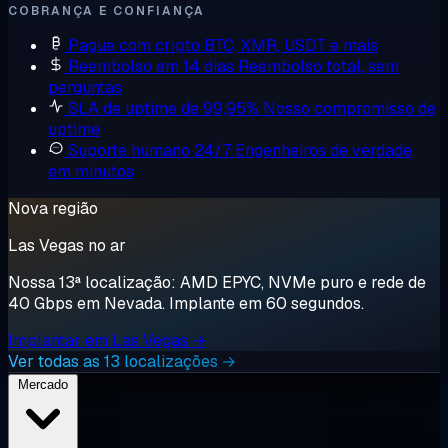
COBRANÇA E CONFIANÇA
Pague com cripto
BTC, XMR, USDT e mais
Reembolso em 14 dias
Reembolso total, sem
perguntas
SLA de uptime de 99,95%
Nosso compromisso de
uptime
Suporte humano 24/7
Engenheiros de verdade,
em minutos
Nova região
Las Vegas no ar
Nossa 13ª localização: AMD EPYC, NVMe puro e rede de
40 Gbps em Nevada. Implante em 60 segundos.
Implantar em Las Vegas →
Ver todas as 13 localizações →
Mercado