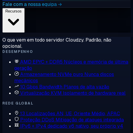
Fale com a nossa equipa →
Recursos
O que vem em todo servidor Cloudzy. Padrão, não
opcional.
DESEMPENHO
AMD EPYC + DDR5
Núcleos e memória de última
geração
Armazenamento NVMe puro
Nunca discos
mecânicos
10 Gbps Bandwidth
Planos de alta vazão
Virtualização KVM
Isolamento de hardware real
REDE GLOBAL
13 Localizações
AN, UE, Oriente Médio, APAC
Proteção DDoS
Mitigação de ataques integrada
IPv6 + IPv4 dedicado
v6 nativo, seu próprio v4