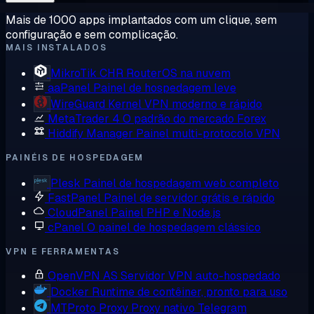
Mais de 1000 apps implantados com um clique, sem
configuração e sem complicação.
MAIS INSTALADOS
MikroTik CHR
RouterOS na nuvem
aaPanel
Painel de hospedagem leve
WireGuard
Kernel VPN moderno e rápido
MetaTrader 4
O padrão do mercado Forex
Hiddify Manager
Painel multi-protocolo VPN
PAINÉIS DE HOSPEDAGEM
Plesk
Painel de hospedagem web completo
FastPanel
Painel de servidor grátis e rápido
CloudPanel
Painel PHP e Node.js
cPanel
O painel de hospedagem clássico
VPN E FERRAMENTAS
OpenVPN AS
Servidor VPN auto-hospedado
Docker
Runtime de contêiner, pronto para uso
MTProto Proxy
Proxy nativo Telegram