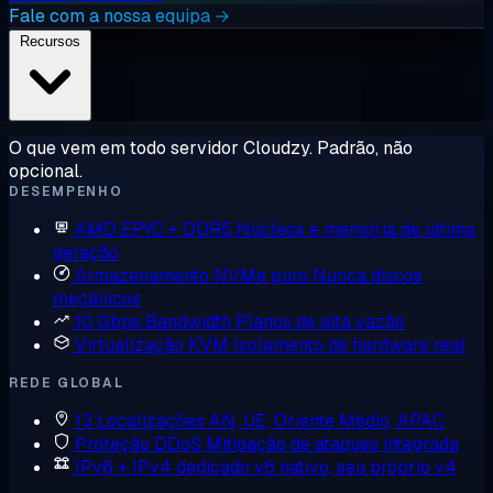
Fale com a nossa equipa →
Recursos
O que vem em todo servidor Cloudzy. Padrão, não
opcional.
DESEMPENHO
AMD EPYC + DDR5
Núcleos e memória de última
geração
Armazenamento NVMe puro
Nunca discos
mecânicos
10 Gbps Bandwidth
Planos de alta vazão
Virtualização KVM
Isolamento de hardware real
REDE GLOBAL
13 Localizações
AN, UE, Oriente Médio, APAC
Proteção DDoS
Mitigação de ataques integrada
IPv6 + IPv4 dedicado
v6 nativo, seu próprio v4