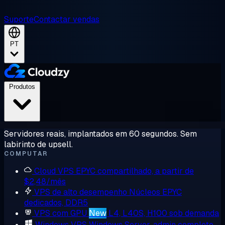
Suporte
Contactar vendas
PT
Produtos
Servidores reais, implantados em 60 segundos. Sem
labirinto de upsell.
COMPUTAR
Cloud VPS
EPYC compartilhado, a partir de
$2,48/mês
VPS de alto desempenho
Núcleos EPYC
dedicados, DDR5
VPS com GPU
New
L4, L40S, H100 sob demanda
Windows VPS
Windows Server, admin completo