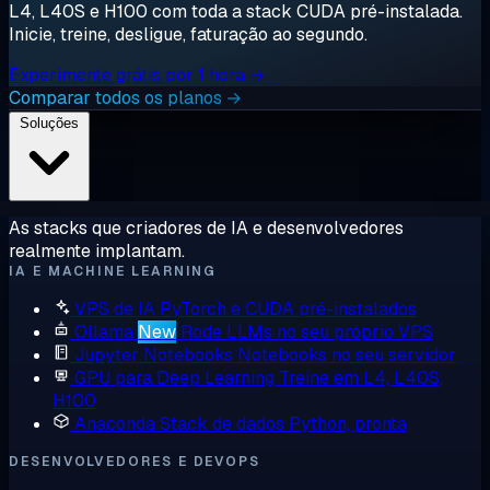
L4, L40S e H100 com toda a stack CUDA pré-instalada.
Inicie, treine, desligue, faturação ao segundo.
Experimente grátis por 1 hora →
Comparar todos os planos →
Soluções
As stacks que criadores de IA e desenvolvedores
realmente implantam.
IA E MACHINE LEARNING
VPS de IA
PyTorch e CUDA pré-instalados
Ollama
New
Rode LLMs no seu próprio VPS
Jupyter Notebooks
Notebooks no seu servidor
GPU para Deep Learning
Treine em L4, L40S,
H100
Anaconda
Stack de dados Python, pronta
DESENVOLVEDORES E DEVOPS