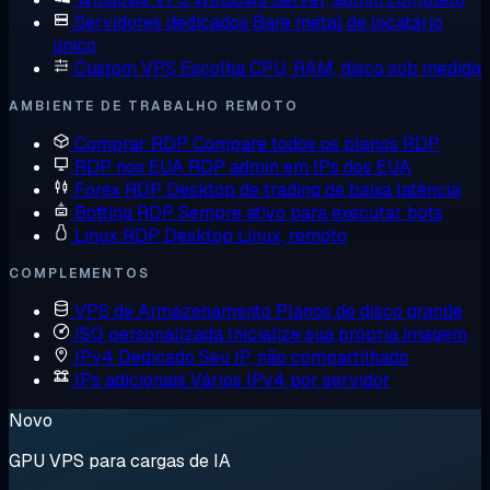
Servidores dedicados
Bare metal de locatário
único
Custom VPS
Escolha CPU, RAM, disco sob medida
AMBIENTE DE TRABALHO REMOTO
Comprar RDP
Compare todos os planos RDP
RDP nos EUA
RDP admin em IPs dos EUA
Forex RDP
Desktop de trading de baixa latência
Botting RDP
Sempre ativo para executar bots
Linux RDP
Desktop Linux, remoto
COMPLEMENTOS
VPS de Armazenamento
Planos de disco grande
ISO personalizada
Inicialize sua própria imagem
IPv4 Dedicado
Seu IP, não compartilhado
IPs adicionais
Vários IPv4 por servidor
Novo
GPU VPS para cargas de IA