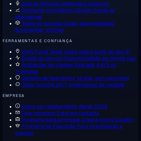
Sala de Notícias
Imprensa e anúncios
Comparar provedores
Cloudzy frente às
alternativas
Todos os recursos
Guias, documentação,
ferramentas, notícias
FERRAMENTAS E CONFIANÇA
Vidro Fumê
Teste nossa rede a partir do seu IP
Estado do serviço
Disponibilidade em tempo real
Avaliações de clientes
Avaliado 4,6/5 no
Trustpilot
Garantia de Reembolso
14 dias, sem perguntas
Obter suporte
24/7, engenheiros de verdade
EMPRESA
Sobre nós
Independente desde 2008
Fale connosco
Entre em contacto
Programa para empresas
Cresça com a Cloudzy
Programa de Educação
Para investigação e
equipas