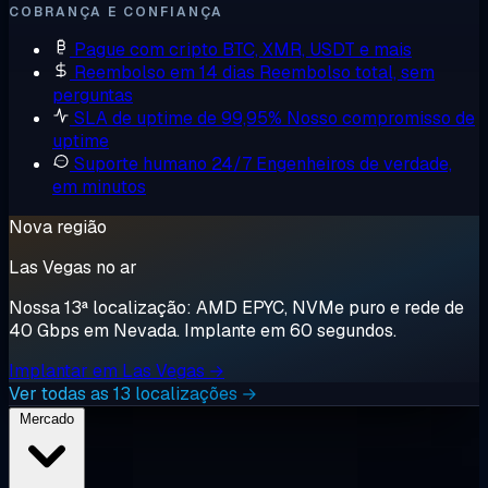
COBRANÇA E CONFIANÇA
Pague com cripto
BTC, XMR, USDT e mais
Reembolso em 14 dias
Reembolso total, sem
perguntas
SLA de uptime de 99,95%
Nosso compromisso de
uptime
Suporte humano 24/7
Engenheiros de verdade,
em minutos
Nova região
Las Vegas no ar
Nossa 13ª localização: AMD EPYC, NVMe puro e rede de
40 Gbps em Nevada. Implante em 60 segundos.
Implantar em Las Vegas →
Ver todas as 13 localizações →
Mercado