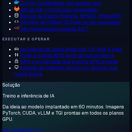
Docker
Contêineres com acesso root
GitLab
Git + CI/CD auto-hospedado
Bancos de Dados
Postgres, MySQL, MongoDB
Servidor de Código
VS Code no seu navegador
n8n
Automações rodando 24/7
EXECUTAR E OPERAR
Servidores de Jogos
Minecraft, CS, ARK e mais
Forex e trading
MT5 perto da sua corretora
VPN e privacidade
Sua própria VPN privada
Estação de trabalho remota
Um desktop que
nunca dorme
Solução
Treino e inferência de IA
Da ideia ao modelo implantado em 60 minutos. Imagens
PyTorch, CUDA, vLLM e TGI prontas em todos os planos
GPU.
Ver cargas de IA →