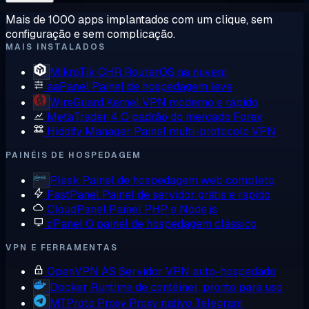
Mais de 1000 apps implantados com um clique, sem
configuração e sem complicação.
MAIS INSTALADOS
MikroTik CHR
RouterOS na nuvem
aaPanel
Painel de hospedagem leve
WireGuard
Kernel VPN moderno e rápido
MetaTrader 4
O padrão do mercado Forex
Hiddify Manager
Painel multi-protocolo VPN
PAINÉIS DE HOSPEDAGEM
Plesk
Painel de hospedagem web completo
FastPanel
Painel de servidor grátis e rápido
CloudPanel
Painel PHP e Node.js
cPanel
O painel de hospedagem clássico
VPN E FERRAMENTAS
OpenVPN AS
Servidor VPN auto-hospedado
Docker
Runtime de contêiner, pronto para uso
MTProto Proxy
Proxy nativo Telegram