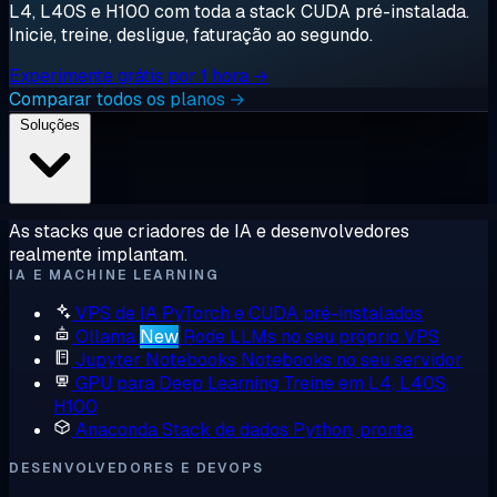
L4, L40S e H100 com toda a stack CUDA pré-instalada.
Inicie, treine, desligue, faturação ao segundo.
Experimente grátis por 1 hora →
Comparar todos os planos →
Soluções
As stacks que criadores de IA e desenvolvedores
realmente implantam.
IA E MACHINE LEARNING
VPS de IA
PyTorch e CUDA pré-instalados
Ollama
New
Rode LLMs no seu próprio VPS
Jupyter Notebooks
Notebooks no seu servidor
GPU para Deep Learning
Treine em L4, L40S,
H100
Anaconda
Stack de dados Python, pronta
DESENVOLVEDORES E DEVOPS