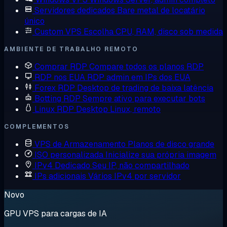
Servidores dedicados
Bare metal de locatário
único
Custom VPS
Escolha CPU, RAM, disco sob medida
AMBIENTE DE TRABALHO REMOTO
Comprar RDP
Compare todos os planos RDP
RDP nos EUA
RDP admin em IPs dos EUA
Forex RDP
Desktop de trading de baixa latência
Botting RDP
Sempre ativo para executar bots
Linux RDP
Desktop Linux, remoto
COMPLEMENTOS
VPS de Armazenamento
Planos de disco grande
ISO personalizada
Inicialize sua própria imagem
IPv4 Dedicado
Seu IP, não compartilhado
IPs adicionais
Vários IPv4 por servidor
Novo
GPU VPS para cargas de IA