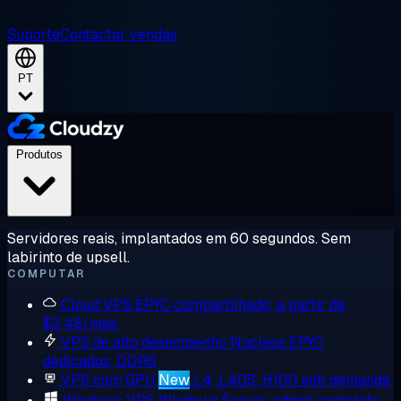
Suporte
Contactar vendas
PT
Produtos
Servidores reais, implantados em 60 segundos. Sem
labirinto de upsell.
COMPUTAR
Cloud VPS
EPYC compartilhado, a partir de
$2,48/mês
VPS de alto desempenho
Núcleos EPYC
dedicados, DDR5
VPS com GPU
New
L4, L40S, H100 sob demanda
Windows VPS
Windows Server, admin completo