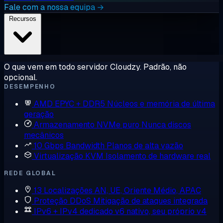
Fale com a nossa equipa →
Recursos
O que vem em todo servidor Cloudzy. Padrão, não
opcional.
DESEMPENHO
AMD EPYC + DDR5
Núcleos e memória de última
geração
Armazenamento NVMe puro
Nunca discos
mecânicos
10 Gbps Bandwidth
Planos de alta vazão
Virtualização KVM
Isolamento de hardware real
REDE GLOBAL
13 Localizações
AN, UE, Oriente Médio, APAC
Proteção DDoS
Mitigação de ataques integrada
IPv6 + IPv4 dedicado
v6 nativo, seu próprio v4