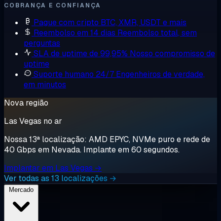
COBRANÇA E CONFIANÇA
Pague com cripto
BTC, XMR, USDT e mais
Reembolso em 14 dias
Reembolso total, sem
perguntas
SLA de uptime de 99,95%
Nosso compromisso de
uptime
Suporte humano 24/7
Engenheiros de verdade,
em minutos
Nova região
Las Vegas no ar
Nossa 13ª localização: AMD EPYC, NVMe puro e rede de
40 Gbps em Nevada. Implante em 60 segundos.
Implantar em Las Vegas →
Ver todas as 13 localizações →
Mercado