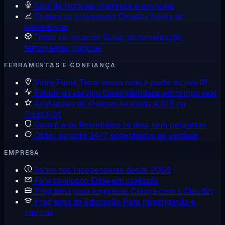
Sala de Notícias
Imprensa e anúncios
Comparar provedores
Cloudzy frente às
alternativas
Todos os recursos
Guias, documentação,
ferramentas, notícias
FERRAMENTAS E CONFIANÇA
Vidro Fumê
Teste nossa rede a partir do seu IP
Estado do serviço
Disponibilidade em tempo real
Avaliações de clientes
Avaliado 4,6/5 no
Trustpilot
Garantia de Reembolso
14 dias, sem perguntas
Obter suporte
24/7, engenheiros de verdade
EMPRESA
Sobre nós
Independente desde 2008
Fale connosco
Entre em contacto
Programa para empresas
Cresça com a Cloudzy
Programa de Educação
Para investigação e
equipas