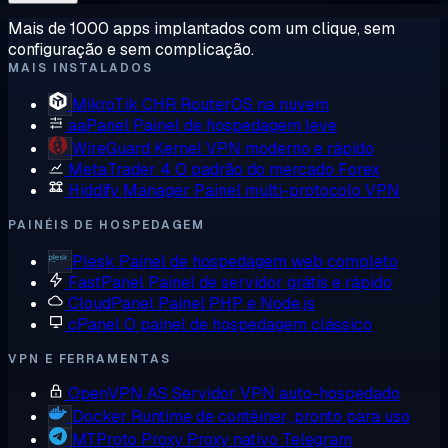
Mais de 1000 apps implantados com um clique, sem
configuração e sem complicação.
MAIS INSTALADOS
MikroTik CHR
RouterOS na nuvem
aaPanel
Painel de hospedagem leve
WireGuard
Kernel VPN moderno e rápido
MetaTrader 4
O padrão do mercado Forex
Hiddify Manager
Painel multi-protocolo VPN
PAINÉIS DE HOSPEDAGEM
Plesk
Painel de hospedagem web completo
FastPanel
Painel de servidor grátis e rápido
CloudPanel
Painel PHP e Node.js
cPanel
O painel de hospedagem clássico
VPN E FERRAMENTAS
OpenVPN AS
Servidor VPN auto-hospedado
Docker
Runtime de contêiner, pronto para uso
MTProto Proxy
Proxy nativo Telegram