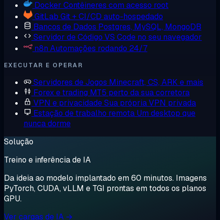
Docker
Contêineres com acesso root
GitLab
Git + CI/CD auto-hospedado
Bancos de Dados
Postgres, MySQL, MongoDB
Servidor de Código
VS Code no seu navegador
n8n
Automações rodando 24/7
EXECUTAR E OPERAR
Servidores de Jogos
Minecraft, CS, ARK e mais
Forex e trading
MT5 perto da sua corretora
VPN e privacidade
Sua própria VPN privada
Estação de trabalho remota
Um desktop que
nunca dorme
Solução
Treino e inferência de IA
Da ideia ao modelo implantado em 60 minutos. Imagens
PyTorch, CUDA, vLLM e TGI prontas em todos os planos
GPU.
Ver cargas de IA →