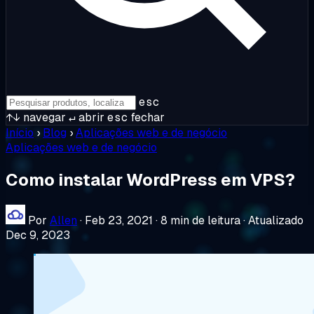
esc
↑↓
navegar
↵
abrir
esc
fechar
Início
›
Blog
›
Aplicações web e de negócio
Aplicações web e de negócio
Como instalar WordPress em VPS?
Por
Allen
·
Feb 23, 2021
·
8 min de leitura
·
Atualizado
Dec 9, 2023