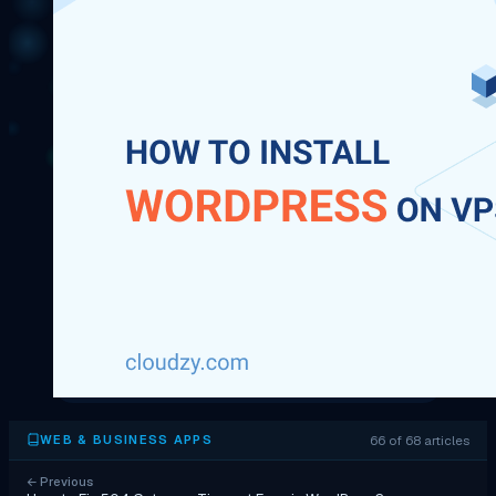
66 of 68 articles
WEB & BUSINESS APPS
←
Previous