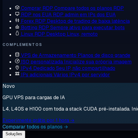
Comprar RDP
Compare todos os planos RDP
RDP nos EUA
RDP admin em IPs dos EUA
Forex RDP
Desktop de trading de baixa latência
Botting RDP
Sempre ativo para executar bots
Linux RDP
Desktop Linux, remoto
COMPLEMENTOS
VPS de Armazenamento
Planos de disco grande
ISO personalizada
Inicialize sua própria imagem
IPv4 Dedicado
Seu IP, não compartilhado
IPs adicionais
Vários IPv4 por servidor
Novo
GPU VPS para cargas de IA
L4, L40S e H100 com toda a stack CUDA pré-instalada. Inici
Experimente grátis por 1 hora →
Comparar todos os planos →
Soluções