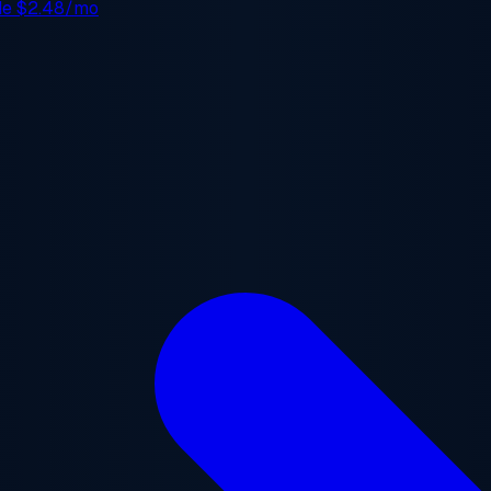
 de
$2.48/mo