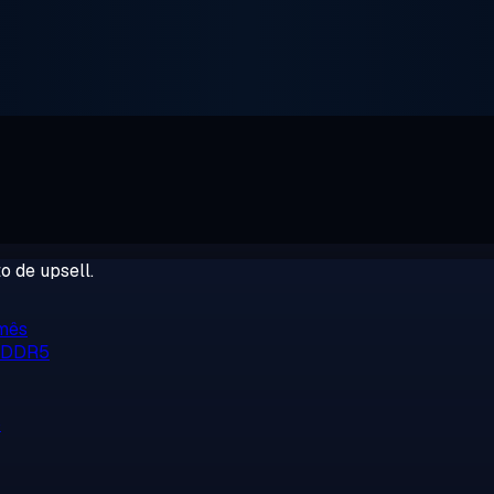
o de upsell.
/mês
, DDR5
o