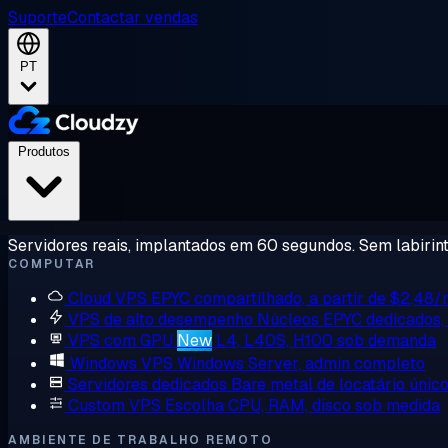
Suporte
Contactar vendas
PT
Produtos
Servidores reais, implantados em 60 segundos. Sem labirint
COMPUTAR
Cloud VPS
EPYC compartilhado, a partir de $2,48
VPS de alto desempenho
Núcleos EPYC dedicados
VPS com GPU
New
L4, L40S, H100 sob demanda
Windows VPS
Windows Server, admin completo
Servidores dedicados
Bare metal de locatário únic
Custom VPS
Escolha CPU, RAM, disco sob medida
AMBIENTE DE TRABALHO REMOTO