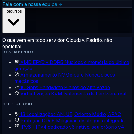
Fale com a nossa equipa →
Recursos
O que vem em todo servidor Cloudzy. Padrão, não
opcional.
DESEMPENHO
AMD EPYC + DDR5
Núcleos e memória de última
geração
Armazenamento NVMe puro
Nunca discos
mecânicos
10 Gbps Bandwidth
Planos de alta vazão
Virtualização KVM
Isolamento de hardware real
REDE GLOBAL
13 Localizações
AN, UE, Oriente Médio, APAC
Proteção DDoS
Mitigação de ataques integrada
IPv6 + IPv4 dedicado
v6 nativo, seu próprio v4