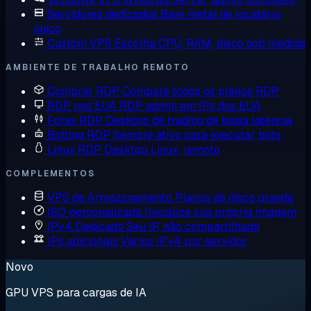
Servidores dedicados
Bare metal de locatário
único
Custom VPS
Escolha CPU, RAM, disco sob medida
AMBIENTE DE TRABALHO REMOTO
Comprar RDP
Compare todos os planos RDP
RDP nos EUA
RDP admin em IPs dos EUA
Forex RDP
Desktop de trading de baixa latência
Botting RDP
Sempre ativo para executar bots
Linux RDP
Desktop Linux, remoto
COMPLEMENTOS
VPS de Armazenamento
Planos de disco grande
ISO personalizada
Inicialize sua própria imagem
IPv4 Dedicado
Seu IP, não compartilhado
IPs adicionais
Vários IPv4 por servidor
Novo
GPU VPS para cargas de IA