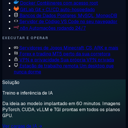
Docker
Contêineres com acesso root
GitLab
Git + CI/CD auto-hospedado
Bancos de Dados
Postgres, MySQL, MongoDB
Servidor de Código
VS Code no seu navegador
n8n
Automações rodando 24/7
EXECUTAR E OPERAR
Servidores de Jogos
Minecraft, CS, ARK e mais
Forex e trading
MT5 perto da sua corretora
VPN e privacidade
Sua própria VPN privada
Estação de trabalho remota
Um desktop que
nunca dorme
Solução
Treino e inferência de IA
Da ideia ao modelo implantado em 60 minutos. Imagens
PyTorch, CUDA, vLLM e TGI prontas em todos os planos
GPU.
Ver cargas de IA →