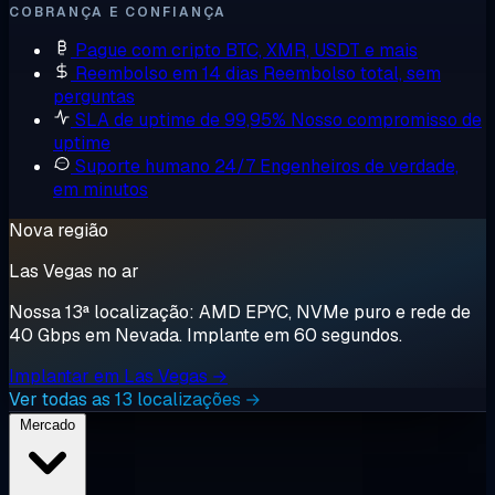
COBRANÇA E CONFIANÇA
Pague com cripto
BTC, XMR, USDT e mais
Reembolso em 14 dias
Reembolso total, sem
perguntas
SLA de uptime de 99,95%
Nosso compromisso de
uptime
Suporte humano 24/7
Engenheiros de verdade,
em minutos
Nova região
Las Vegas no ar
Nossa 13ª localização: AMD EPYC, NVMe puro e rede de
40 Gbps em Nevada. Implante em 60 segundos.
Implantar em Las Vegas →
Ver todas as 13 localizações →
Mercado