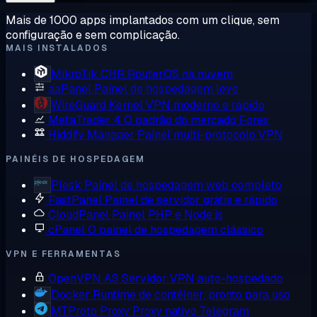
Mais de 1000 apps implantados com um clique, sem
configuração e sem complicação.
MAIS INSTALADOS
MikroTik CHR
RouterOS na nuvem
aaPanel
Painel de hospedagem leve
WireGuard
Kernel VPN moderno e rápido
MetaTrader 4
O padrão do mercado Forex
Hiddify Manager
Painel multi-protocolo VPN
PAINÉIS DE HOSPEDAGEM
Plesk
Painel de hospedagem web completo
FastPanel
Painel de servidor grátis e rápido
CloudPanel
Painel PHP e Node.js
cPanel
O painel de hospedagem clássico
VPN E FERRAMENTAS
OpenVPN AS
Servidor VPN auto-hospedado
Docker
Runtime de contêiner, pronto para uso
MTProto Proxy
Proxy nativo Telegram