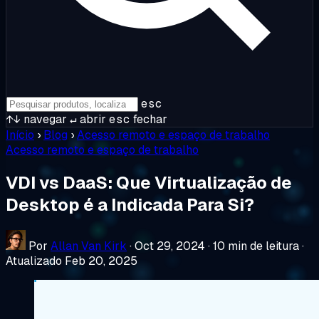
esc
↑↓
navegar
↵
abrir
esc
fechar
Início
›
Blog
›
Acesso remoto e espaço de trabalho
Acesso remoto e espaço de trabalho
VDI vs DaaS: Que Virtualização de
Desktop é a Indicada Para Si?
Por
Allan Van Kirk
·
Oct 29, 2024
·
10 min de leitura
·
Atualizado Feb 20, 2025