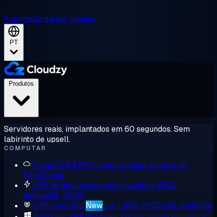
Suporte
Contactar vendas
PT
Produtos
Servidores reais, implantados em 60 segundos. Sem
labirinto de upsell.
COMPUTAR
Cloud VPS
EPYC compartilhado, a partir de
$2,48/mês
VPS de alto desempenho
Núcleos EPYC
dedicados, DDR5
VPS com GPU
New
L4, L40S, H100 sob demanda
Windows VPS
Windows Server, admin completo