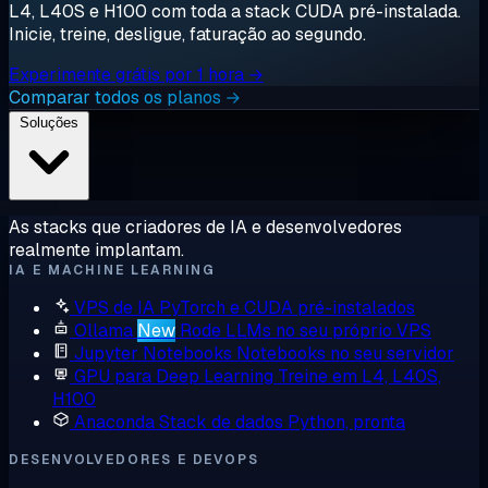
L4, L40S e H100 com toda a stack CUDA pré-instalada.
Inicie, treine, desligue, faturação ao segundo.
Experimente grátis por 1 hora →
Comparar todos os planos →
Soluções
As stacks que criadores de IA e desenvolvedores
realmente implantam.
IA E MACHINE LEARNING
VPS de IA
PyTorch e CUDA pré-instalados
Ollama
New
Rode LLMs no seu próprio VPS
Jupyter Notebooks
Notebooks no seu servidor
GPU para Deep Learning
Treine em L4, L40S,
H100
Anaconda
Stack de dados Python, pronta
DESENVOLVEDORES E DEVOPS