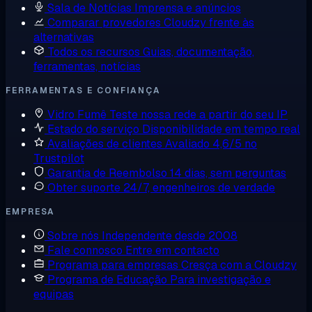
Sala de Notícias
Imprensa e anúncios
Comparar provedores
Cloudzy frente às
alternativas
Todos os recursos
Guias, documentação,
ferramentas, notícias
FERRAMENTAS E CONFIANÇA
Vidro Fumê
Teste nossa rede a partir do seu IP
Estado do serviço
Disponibilidade em tempo real
Avaliações de clientes
Avaliado 4,6/5 no
Trustpilot
Garantia de Reembolso
14 dias, sem perguntas
Obter suporte
24/7, engenheiros de verdade
EMPRESA
Sobre nós
Independente desde 2008
Fale connosco
Entre em contacto
Programa para empresas
Cresça com a Cloudzy
Programa de Educação
Para investigação e
equipas