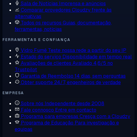
Sala de Notícias
Imprensa e anúncios
Comparar provedores
Cloudzy frente às
alternativas
Todos os recursos
Guias, documentação,
ferramentas, notícias
FERRAMENTAS E CONFIANÇA
Vidro Fumê
Teste nossa rede a partir do seu IP
Estado do serviço
Disponibilidade em tempo real
Avaliações de clientes
Avaliado 4,6/5 no
Trustpilot
Garantia de Reembolso
14 dias, sem perguntas
Obter suporte
24/7, engenheiros de verdade
EMPRESA
Sobre nós
Independente desde 2008
Fale connosco
Entre em contacto
Programa para empresas
Cresça com a Cloudzy
Programa de Educação
Para investigação e
equipas