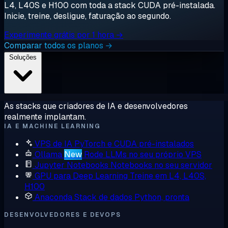
L4, L40S e H100 com toda a stack CUDA pré-instalada.
Inicie, treine, desligue, faturação ao segundo.
Experimente grátis por 1 hora →
Comparar todos os planos →
Soluções
As stacks que criadores de IA e desenvolvedores
realmente implantam.
IA E MACHINE LEARNING
VPS de IA
PyTorch e CUDA pré-instalados
Ollama
New
Rode LLMs no seu próprio VPS
Jupyter Notebooks
Notebooks no seu servidor
GPU para Deep Learning
Treine em L4, L40S,
H100
Anaconda
Stack de dados Python, pronta
DESENVOLVEDORES E DEVOPS