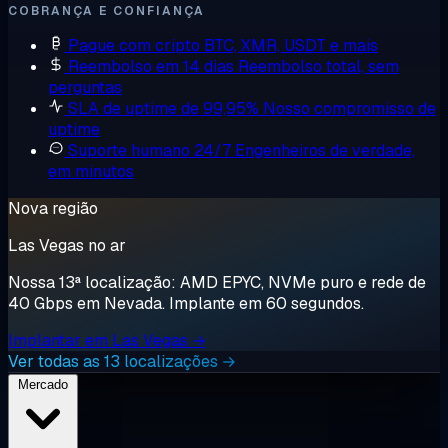
COBRANÇA E CONFIANÇA
Pague com cripto
BTC, XMR, USDT e mais
Reembolso em 14 dias
Reembolso total, sem
perguntas
SLA de uptime de 99,95%
Nosso compromisso de
uptime
Suporte humano 24/7
Engenheiros de verdade,
em minutos
Nova região
Las Vegas no ar
Nossa 13ª localização: AMD EPYC, NVMe puro e rede de
40 Gbps em Nevada. Implante em 60 segundos.
Implantar em Las Vegas →
Ver todas as 13 localizações →
Mercado