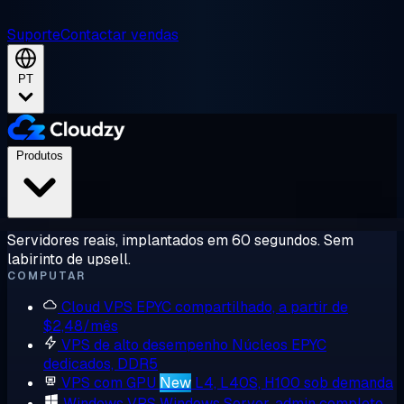
Suporte
Contactar vendas
PT
Produtos
Servidores reais, implantados em 60 segundos. Sem
labirinto de upsell.
COMPUTAR
Cloud VPS
EPYC compartilhado, a partir de
$2,48/mês
VPS de alto desempenho
Núcleos EPYC
dedicados, DDR5
VPS com GPU
New
L4, L40S, H100 sob demanda
Windows VPS
Windows Server, admin completo