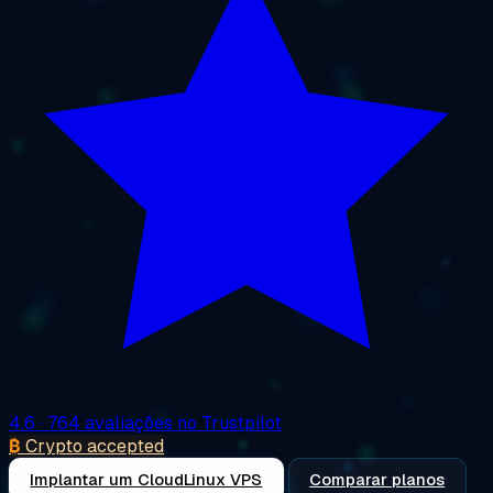
4.6
· 764 avaliações no Trustpilot
₿
Crypto accepted
Implantar um CloudLinux VPS
Comparar planos