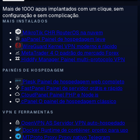
Mais de 1000 apps implantados com um clique, sem
configuração e sem complicação.
MAIS INSTALADOS
MikroTik CHR
RouterOS na nuvem
aaPanel
Painel de hospedagem leve
WireGuard
Kernel VPN moderno e rápido
MetaTrader 4
O padrão do mercado Forex
Hiddify Manager
Painel multi-protocolo VPN
PAINÉIS DE HOSPEDAGEM
Plesk
Painel de hospedagem web completo
FastPanel
Painel de servidor grátis e rápido
CloudPanel
Painel PHP e Node.js
cPanel
O painel de hospedagem clássico
VPN E FERRAMENTAS
OpenVPN AS
Servidor VPN auto-hospedado
Docker
Runtime de contêiner, pronto para uso
MTProto Proxy
Proxy nativo Telegram