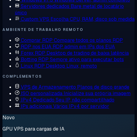
Servidores dedicados
Bare metal de locatário
único
Custom VPS
Escolha CPU, RAM, disco sob medida
AMBIENTE DE TRABALHO REMOTO
Comprar RDP
Compare todos os planos RDP
RDP nos EUA
RDP admin em IPs dos EUA
Forex RDP
Desktop de trading de baixa latência
Botting RDP
Sempre ativo para executar bots
Linux RDP
Desktop Linux, remoto
COMPLEMENTOS
VPS de Armazenamento
Planos de disco grande
ISO personalizada
Inicialize sua própria imagem
IPv4 Dedicado
Seu IP, não compartilhado
IPs adicionais
Vários IPv4 por servidor
Novo
GPU VPS para cargas de IA