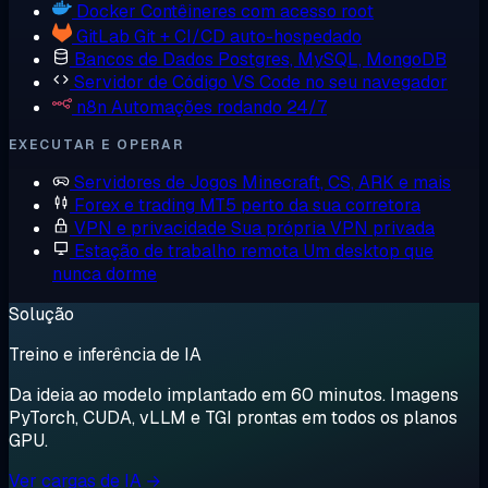
Docker
Contêineres com acesso root
GitLab
Git + CI/CD auto-hospedado
Bancos de Dados
Postgres, MySQL, MongoDB
Servidor de Código
VS Code no seu navegador
n8n
Automações rodando 24/7
EXECUTAR E OPERAR
Servidores de Jogos
Minecraft, CS, ARK e mais
Forex e trading
MT5 perto da sua corretora
VPN e privacidade
Sua própria VPN privada
Estação de trabalho remota
Um desktop que
nunca dorme
Solução
Treino e inferência de IA
Da ideia ao modelo implantado em 60 minutos. Imagens
PyTorch, CUDA, vLLM e TGI prontas em todos os planos
GPU.
Ver cargas de IA →