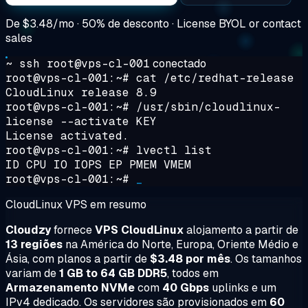
De
$3.48/mo
· 50% de desconto · License BYOL or contact
sales
~ ssh root@vps-cl-001
conectado
root@vps-cl-001:~#
cat /etc/redhat-release
CloudLinux release 8.9
root@vps-cl-001:~#
/usr/sbin/cloudlinux-
license --activate KEY
License activated.
root@vps-cl-001:~#
lvectl list
ID CPU IO IOPS EP PMEM VMEM
root@vps-cl-001:~#
_
CloudLinux VPS em resumo
Cloudzy
fornece
VPS CloudLinux
alojamento a partir de
13 regiões
na América do Norte, Europa, Oriente Médio e
Ásia, com planos a partir de
$3.48 por mês
. Os tamanhos
variam de
1 GB to 64 GB DDR5
, todos em
Armazenamento NVMe
com
40 Gbps
uplinks e um
IPv4 dedicado. Os servidores são provisionados em
60