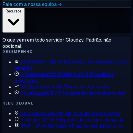
Fale com a nossa equipa →
Recursos
O que vem em todo servidor Cloudzy. Padrão, não
opcional.
DESEMPENHO
AMD EPYC + DDR5
Núcleos e memória de última
geração
Armazenamento NVMe puro
Nunca discos
mecânicos
10 Gbps Bandwidth
Planos de alta vazão
Virtualização KVM
Isolamento de hardware real
REDE GLOBAL
13 Localizações
AN, UE, Oriente Médio, APAC
Proteção DDoS
Mitigação de ataques integrada
IPv6 + IPv4 dedicado
v6 nativo, seu próprio v4