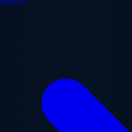
 de
$2.48/mo