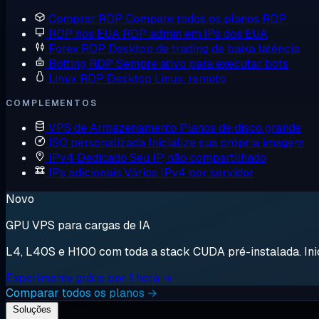
Comprar RDP
Compare todos os planos RDP
RDP nos EUA
RDP admin em IPs dos EUA
Forex RDP
Desktop de trading de baixa latência
Botting RDP
Sempre ativo para executar bots
Linux RDP
Desktop Linux, remoto
COMPLEMENTOS
VPS de Armazenamento
Planos de disco grande
ISO personalizada
Inicialize sua própria imagem
IPv4 Dedicado
Seu IP, não compartilhado
IPs adicionais
Vários IPv4 por servidor
Novo
GPU VPS para cargas de IA
L4, L40S e H100 com toda a stack CUDA pré-instalada. Inici
Experimente grátis por 1 hora →
Comparar todos os planos →
Soluções