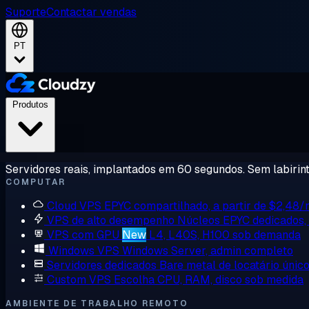
Suporte
Contactar vendas
PT
Produtos
Servidores reais, implantados em 60 segundos. Sem labirint
COMPUTAR
Cloud VPS
EPYC compartilhado, a partir de $2,48
VPS de alto desempenho
Núcleos EPYC dedicados
VPS com GPU
New
L4, L40S, H100 sob demanda
Windows VPS
Windows Server, admin completo
Servidores dedicados
Bare metal de locatário únic
Custom VPS
Escolha CPU, RAM, disco sob medida
AMBIENTE DE TRABALHO REMOTO