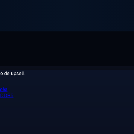
o de upsell.
/mês
, DDR5
o