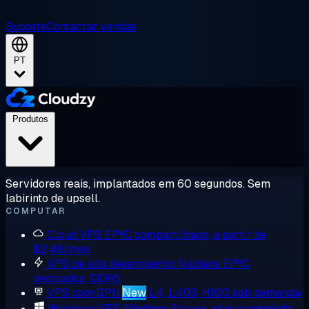
Suporte
Contactar vendas
PT
Produtos
Servidores reais, implantados em 60 segundos. Sem
labirinto de upsell.
COMPUTAR
Cloud VPS
EPYC compartilhado, a partir de
$2,48/mês
VPS de alto desempenho
Núcleos EPYC
dedicados, DDR5
VPS com GPU
New
L4, L40S, H100 sob demanda
Windows VPS
Windows Server, admin completo