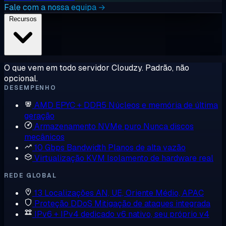
Fale com a nossa equipa →
Recursos
O que vem em todo servidor Cloudzy. Padrão, não
opcional.
DESEMPENHO
AMD EPYC + DDR5
Núcleos e memória de última
geração
Armazenamento NVMe puro
Nunca discos
mecânicos
10 Gbps Bandwidth
Planos de alta vazão
Virtualização KVM
Isolamento de hardware real
REDE GLOBAL
13 Localizações
AN, UE, Oriente Médio, APAC
Proteção DDoS
Mitigação de ataques integrada
IPv6 + IPv4 dedicado
v6 nativo, seu próprio v4