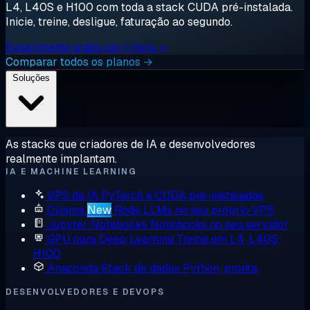
L4, L40S e H100 com toda a stack CUDA pré-instalada.
Inicie, treine, desligue, faturação ao segundo.
Experimente grátis por 1 hora →
Comparar todos os planos →
Soluções
As stacks que criadores de IA e desenvolvedores
realmente implantam.
IA E MACHINE LEARNING
VPS de IA
PyTorch e CUDA pré-instalados
Ollama
New
Rode LLMs no seu próprio VPS
Jupyter Notebooks
Notebooks no seu servidor
GPU para Deep Learning
Treine em L4, L40S,
H100
Anaconda
Stack de dados Python, pronta
DESENVOLVEDORES E DEVOPS