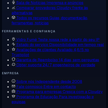
Sala de Notícias
Imprensa e anúncios
Comparar provedores
Cloudzy frente às
alternativas
Todos os recursos
Guias, documentação,
ferramentas, notícias
FERRAMENTAS E CONFIANÇA
Vidro Fumê
Teste nossa rede a partir do seu IP
Estado do serviço
Disponibilidade em tempo real
Avaliações de clientes
Avaliado 4,6/5 no
Trustpilot
Garantia de Reembolso
14 dias, sem perguntas
Obter suporte
24/7, engenheiros de verdade
EMPRESA
Sobre nós
Independente desde 2008
Fale connosco
Entre em contacto
Programa para empresas
Cresça com a Cloudzy
Programa de Educação
Para investigação e
equipas