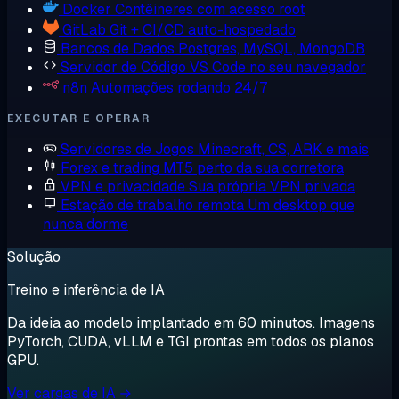
Docker
Contêineres com acesso root
GitLab
Git + CI/CD auto-hospedado
Bancos de Dados
Postgres, MySQL, MongoDB
Servidor de Código
VS Code no seu navegador
n8n
Automações rodando 24/7
EXECUTAR E OPERAR
Servidores de Jogos
Minecraft, CS, ARK e mais
Forex e trading
MT5 perto da sua corretora
VPN e privacidade
Sua própria VPN privada
Estação de trabalho remota
Um desktop que
nunca dorme
Solução
Treino e inferência de IA
Da ideia ao modelo implantado em 60 minutos. Imagens
PyTorch, CUDA, vLLM e TGI prontas em todos os planos
GPU.
Ver cargas de IA →