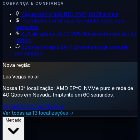
COBRANÇA E CONFIANÇA
Pague com cripto
BTC, XMR, USDT e mais
Reembolso em 14 dias
Reembolso total, sem
perguntas
SLA de uptime de 99,95%
Nosso compromisso de
uptime
Suporte humano 24/7
Engenheiros de verdade,
em minutos
Nova região
Las Vegas no ar
Nossa 13ª localização: AMD EPYC, NVMe puro e rede de
40 Gbps em Nevada. Implante em 60 segundos.
Implantar em Las Vegas →
Ver todas as 13 localizações →
Mercado