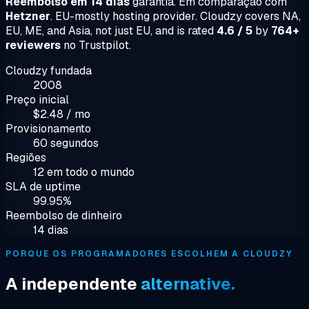
Reembolso em 14 dias
garantia. Em comparação com
Hetzner
. EU-mostly hosting provider. Cloudzy covers NA,
EU, ME, and Asia, not just EU, and is rated
4.6 / 5
by
764+
reviewers
no Trustpilot.
Cloudzy fundada
2008
Preço inicial
$2.48 / mo
Provisionamento
60 segundos
Regiões
12 em todo o mundo
SLA de uptime
99.95%
Reembolso de dinheiro
14 dias
PORQUE OS PROGRAMADORES ESCOLHEM A CLOUDZY
A independente
alternative.