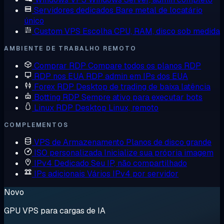
Servidores dedicados
Bare metal de locatário
único
Custom VPS
Escolha CPU, RAM, disco sob medida
AMBIENTE DE TRABALHO REMOTO
Comprar RDP
Compare todos os planos RDP
RDP nos EUA
RDP admin em IPs dos EUA
Forex RDP
Desktop de trading de baixa latência
Botting RDP
Sempre ativo para executar bots
Linux RDP
Desktop Linux, remoto
COMPLEMENTOS
VPS de Armazenamento
Planos de disco grande
ISO personalizada
Inicialize sua própria imagem
IPv4 Dedicado
Seu IP, não compartilhado
IPs adicionais
Vários IPv4 por servidor
Novo
GPU VPS para cargas de IA