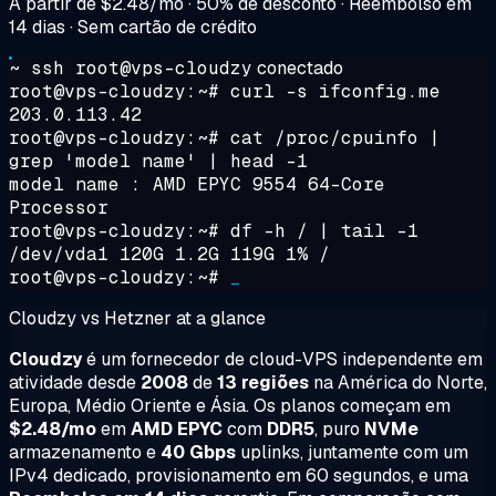
A partir de
$2.48/mo
· 50% de desconto · Reembolso em
14 dias · Sem cartão de crédito
~ ssh root@vps-cloudzy
conectado
root@vps-cloudzy:~#
curl -s ifconfig.me
203.0.113.42
root@vps-cloudzy:~#
cat /proc/cpuinfo |
grep 'model name' | head -1
model name : AMD EPYC 9554 64-Core
Processor
root@vps-cloudzy:~#
df -h / | tail -1
/dev/vda1 120G 1.2G 119G 1% /
root@vps-cloudzy:~#
_
Cloudzy vs Hetzner at a glance
Cloudzy
é um fornecedor de cloud-VPS independente em
atividade desde
2008
de
13 regiões
na América do Norte,
Europa, Médio Oriente e Ásia. Os planos começam em
$2.48/mo
em
AMD EPYC
com
DDR5
, puro
NVMe
armazenamento e
40 Gbps
uplinks, juntamente com um
IPv4 dedicado, provisionamento em 60 segundos, e uma