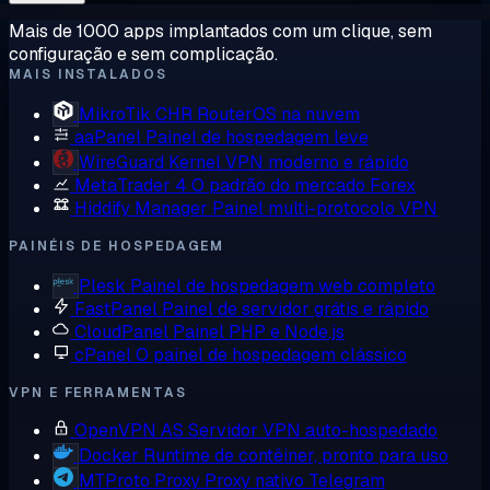
Mais de 1000 apps implantados com um clique, sem
configuração e sem complicação.
MAIS INSTALADOS
MikroTik CHR
RouterOS na nuvem
aaPanel
Painel de hospedagem leve
WireGuard
Kernel VPN moderno e rápido
MetaTrader 4
O padrão do mercado Forex
Hiddify Manager
Painel multi-protocolo VPN
PAINÉIS DE HOSPEDAGEM
Plesk
Painel de hospedagem web completo
FastPanel
Painel de servidor grátis e rápido
CloudPanel
Painel PHP e Node.js
cPanel
O painel de hospedagem clássico
VPN E FERRAMENTAS
OpenVPN AS
Servidor VPN auto-hospedado
Docker
Runtime de contêiner, pronto para uso
MTProto Proxy
Proxy nativo Telegram