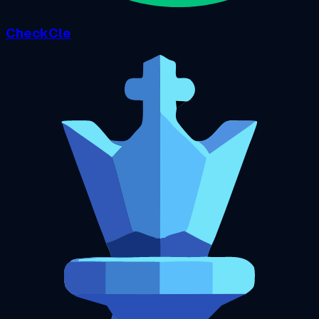
CheckCle