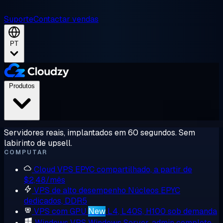
Suporte
Contactar vendas
PT
Produtos
Servidores reais, implantados em 60 segundos. Sem
labirinto de upsell.
COMPUTAR
Cloud VPS
EPYC compartilhado, a partir de
$2,48/mês
VPS de alto desempenho
Núcleos EPYC
dedicados, DDR5
VPS com GPU
New
L4, L40S, H100 sob demanda
Windows VPS
Windows Server, admin completo