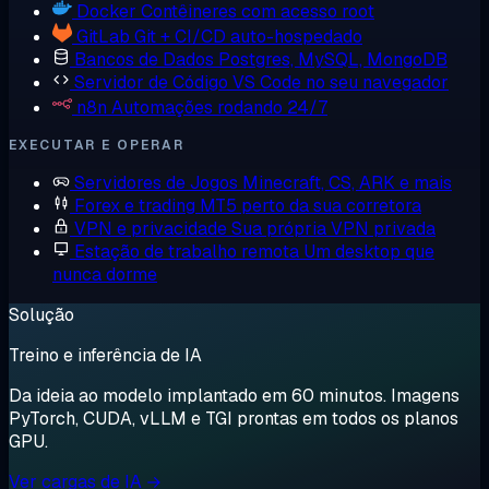
Docker
Contêineres com acesso root
GitLab
Git + CI/CD auto-hospedado
Bancos de Dados
Postgres, MySQL, MongoDB
Servidor de Código
VS Code no seu navegador
n8n
Automações rodando 24/7
EXECUTAR E OPERAR
Servidores de Jogos
Minecraft, CS, ARK e mais
Forex e trading
MT5 perto da sua corretora
VPN e privacidade
Sua própria VPN privada
Estação de trabalho remota
Um desktop que
nunca dorme
Solução
Treino e inferência de IA
Da ideia ao modelo implantado em 60 minutos. Imagens
PyTorch, CUDA, vLLM e TGI prontas em todos os planos
GPU.
Ver cargas de IA →