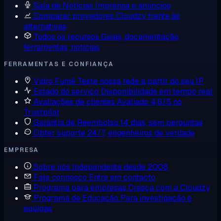
Sala de Notícias
Imprensa e anúncios
Comparar provedores
Cloudzy frente às
alternativas
Todos os recursos
Guias, documentação,
ferramentas, notícias
FERRAMENTAS E CONFIANÇA
Vidro Fumê
Teste nossa rede a partir do seu IP
Estado do serviço
Disponibilidade em tempo real
Avaliações de clientes
Avaliado 4,6/5 no
Trustpilot
Garantia de Reembolso
14 dias, sem perguntas
Obter suporte
24/7, engenheiros de verdade
EMPRESA
Sobre nós
Independente desde 2008
Fale connosco
Entre em contacto
Programa para empresas
Cresça com a Cloudzy
Programa de Educação
Para investigação e
equipas