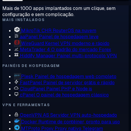
Mais de 1000 apps implantados com um clique, sem
configuração e sem complicação.
MAIS INSTALADOS
MikroTik CHR
RouterOS na nuvem
aaPanel
Painel de hospedagem leve
WireGuard
Kernel VPN moderno e rápido
MetaTrader 4
O padrão do mercado Forex
Hiddify Manager
Painel multi-protocolo VPN
PAINÉIS DE HOSPEDAGEM
Plesk
Painel de hospedagem web completo
FastPanel
Painel de servidor grátis e rápido
CloudPanel
Painel PHP e Node.js
cPanel
O painel de hospedagem clássico
VPN E FERRAMENTAS
OpenVPN AS
Servidor VPN auto-hospedado
Docker
Runtime de contêiner, pronto para uso
MTProto Proxy
Proxy nativo Telegram