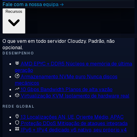
Fale com a nossa equipa →
Recursos
O que vem em todo servidor Cloudzy. Padrão, não
opcional.
DESEMPENHO
AMD EPYC + DDR5
Núcleos e memória de última
geração
Armazenamento NVMe puro
Nunca discos
mecânicos
10 Gbps Bandwidth
Planos de alta vazão
Virtualização KVM
Isolamento de hardware real
REDE GLOBAL
13 Localizações
AN, UE, Oriente Médio, APAC
Proteção DDoS
Mitigação de ataques integrada
IPv6 + IPv4 dedicado
v6 nativo, seu próprio v4