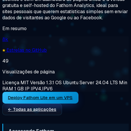
gratuita e self-hosted do Fathom Analytics, ideal para
sites pessoais que querem estatísticas simples sem enviar
dados de visitantes ao Google ou ao Facebook.
Em resumo
8k
Estrelas no GitHub
49
Visualizações de página
Licença
MIT
Versão
1.3.1
OS
Ubuntu Server 24.04 LTS
Min
RAM
1 GB
IP
IPV4,IPV6
Deploy Fathom Lite em um VPS
← Todas as aplicações
Acessando Fathom