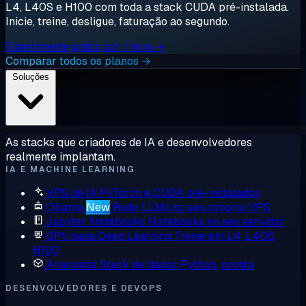
L4, L40S e H100 com toda a stack CUDA pré-instalada.
Inicie, treine, desligue, faturação ao segundo.
Experimente grátis por 1 hora →
Comparar todos os planos →
Soluções
As stacks que criadores de IA e desenvolvedores
realmente implantam.
IA E MACHINE LEARNING
VPS de IA
PyTorch e CUDA pré-instalados
Ollama
New
Rode LLMs no seu próprio VPS
Jupyter Notebooks
Notebooks no seu servidor
GPU para Deep Learning
Treine em L4, L40S,
H100
Anaconda
Stack de dados Python, pronta
DESENVOLVEDORES E DEVOPS