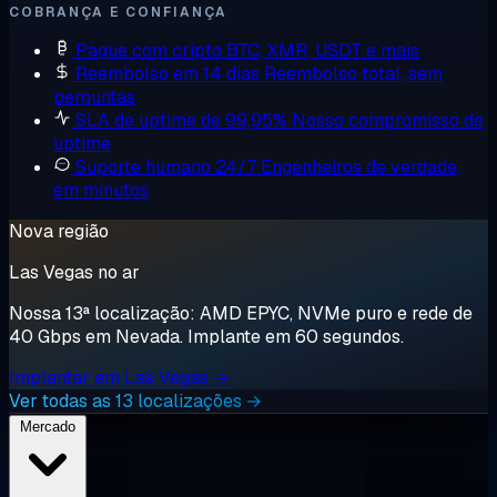
COBRANÇA E CONFIANÇA
Pague com cripto
BTC, XMR, USDT e mais
Reembolso em 14 dias
Reembolso total, sem
perguntas
SLA de uptime de 99,95%
Nosso compromisso de
uptime
Suporte humano 24/7
Engenheiros de verdade,
em minutos
Nova região
Las Vegas no ar
Nossa 13ª localização: AMD EPYC, NVMe puro e rede de
40 Gbps em Nevada. Implante em 60 segundos.
Implantar em Las Vegas →
Ver todas as 13 localizações →
Mercado