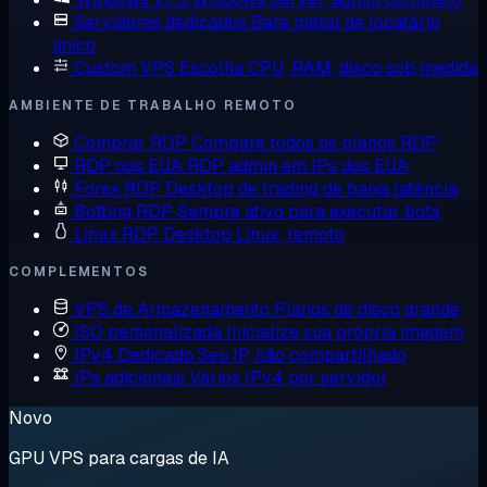
Servidores dedicados
Bare metal de locatário
único
Custom VPS
Escolha CPU, RAM, disco sob medida
AMBIENTE DE TRABALHO REMOTO
Comprar RDP
Compare todos os planos RDP
RDP nos EUA
RDP admin em IPs dos EUA
Forex RDP
Desktop de trading de baixa latência
Botting RDP
Sempre ativo para executar bots
Linux RDP
Desktop Linux, remoto
COMPLEMENTOS
VPS de Armazenamento
Planos de disco grande
ISO personalizada
Inicialize sua própria imagem
IPv4 Dedicado
Seu IP, não compartilhado
IPs adicionais
Vários IPv4 por servidor
Novo
GPU VPS para cargas de IA