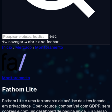
esc
↑↓
navegar
↵
abrir
esc
fechar
Início
›
Mercado
›
Monitoramento
Monitoramento
Fathom Lite
Fathom Lite é uma ferramenta de análise de sites focada
em privacidade. Open-source, compatível com GDPR, sem
cookies e com um dashboard de página única. É a versão