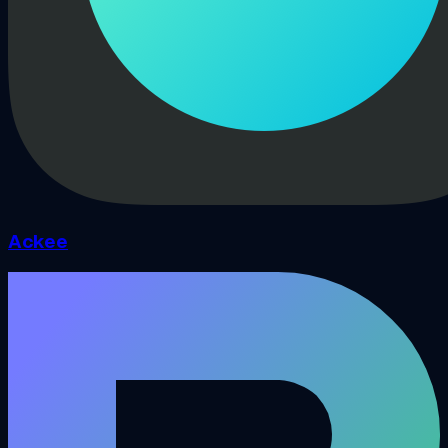
Ackee