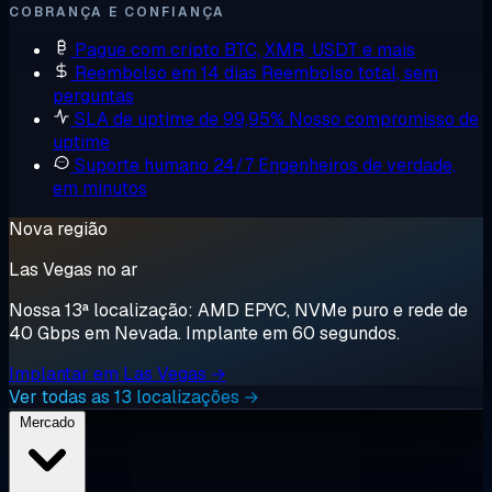
COBRANÇA E CONFIANÇA
Pague com cripto
BTC, XMR, USDT e mais
Reembolso em 14 dias
Reembolso total, sem
perguntas
SLA de uptime de 99,95%
Nosso compromisso de
uptime
Suporte humano 24/7
Engenheiros de verdade,
em minutos
Nova região
Las Vegas no ar
Nossa 13ª localização: AMD EPYC, NVMe puro e rede de
40 Gbps em Nevada. Implante em 60 segundos.
Implantar em Las Vegas →
Ver todas as 13 localizações →
Mercado