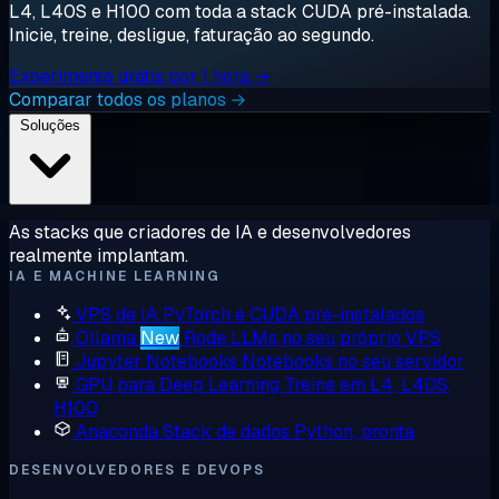
L4, L40S e H100 com toda a stack CUDA pré-instalada.
Inicie, treine, desligue, faturação ao segundo.
Experimente grátis por 1 hora →
Comparar todos os planos →
Soluções
As stacks que criadores de IA e desenvolvedores
realmente implantam.
IA E MACHINE LEARNING
VPS de IA
PyTorch e CUDA pré-instalados
Ollama
New
Rode LLMs no seu próprio VPS
Jupyter Notebooks
Notebooks no seu servidor
GPU para Deep Learning
Treine em L4, L40S,
H100
Anaconda
Stack de dados Python, pronta
DESENVOLVEDORES E DEVOPS