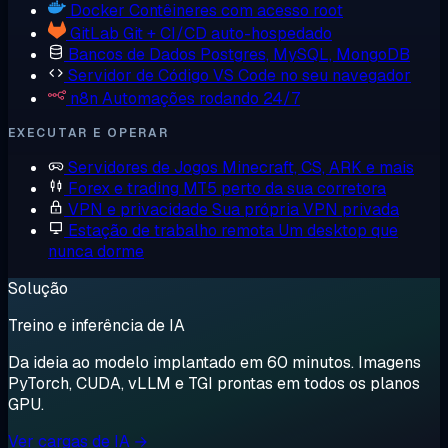
Docker
Contêineres com acesso root
GitLab
Git + CI/CD auto-hospedado
Bancos de Dados
Postgres, MySQL, MongoDB
Servidor de Código
VS Code no seu navegador
n8n
Automações rodando 24/7
EXECUTAR E OPERAR
Servidores de Jogos
Minecraft, CS, ARK e mais
Forex e trading
MT5 perto da sua corretora
VPN e privacidade
Sua própria VPN privada
Estação de trabalho remota
Um desktop que
nunca dorme
Solução
Treino e inferência de IA
Da ideia ao modelo implantado em 60 minutos. Imagens
PyTorch, CUDA, vLLM e TGI prontas em todos os planos
GPU.
Ver cargas de IA →