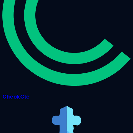
CheckCle