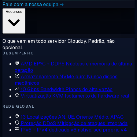
Fale com a nossa equipa →
Recursos
O que vem em todo servidor Cloudzy. Padrão, não
opcional.
DESEMPENHO
AMD EPYC + DDR5
Núcleos e memória de última
geração
Armazenamento NVMe puro
Nunca discos
mecânicos
10 Gbps Bandwidth
Planos de alta vazão
Virtualização KVM
Isolamento de hardware real
REDE GLOBAL
13 Localizações
AN, UE, Oriente Médio, APAC
Proteção DDoS
Mitigação de ataques integrada
IPv6 + IPv4 dedicado
v6 nativo, seu próprio v4