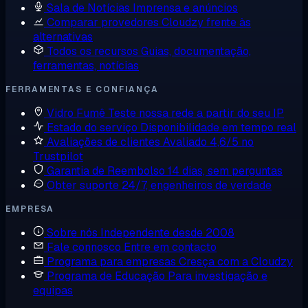
Sala de Notícias
Imprensa e anúncios
Comparar provedores
Cloudzy frente às
alternativas
Todos os recursos
Guias, documentação,
ferramentas, notícias
FERRAMENTAS E CONFIANÇA
Vidro Fumê
Teste nossa rede a partir do seu IP
Estado do serviço
Disponibilidade em tempo real
Avaliações de clientes
Avaliado 4,6/5 no
Trustpilot
Garantia de Reembolso
14 dias, sem perguntas
Obter suporte
24/7, engenheiros de verdade
EMPRESA
Sobre nós
Independente desde 2008
Fale connosco
Entre em contacto
Programa para empresas
Cresça com a Cloudzy
Programa de Educação
Para investigação e
equipas