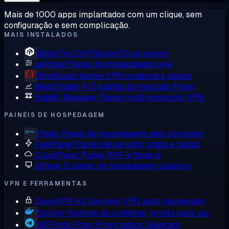
Mais de 1000 apps implantados com um clique, sem
configuração e sem complicação.
MAIS INSTALADOS
MikroTik CHR
RouterOS na nuvem
aaPanel
Painel de hospedagem leve
WireGuard
Kernel VPN moderno e rápido
MetaTrader 4
O padrão do mercado Forex
Hiddify Manager
Painel multi-protocolo VPN
PAINÉIS DE HOSPEDAGEM
Plesk
Painel de hospedagem web completo
FastPanel
Painel de servidor grátis e rápido
CloudPanel
Painel PHP e Node.js
cPanel
O painel de hospedagem clássico
VPN E FERRAMENTAS
OpenVPN AS
Servidor VPN auto-hospedado
Docker
Runtime de contêiner, pronto para uso
MTProto Proxy
Proxy nativo Telegram