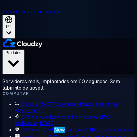
Suporte
Contactar vendas
PT
Produtos
Servidores reais, implantados em 60 segundos. Sem
labirinto de upsell.
COMPUTAR
Cloud VPS
EPYC compartilhado, a partir de
$2,48/mês
VPS de alto desempenho
Núcleos EPYC
dedicados, DDR5
VPS com GPU
New
L4, L40S, H100 sob demanda
Windows VPS
Windows Server, admin completo