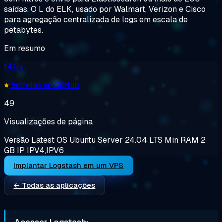
saídas. O L do ELK, usado por Walmart, Verizon e Cisco
para agregação centralizada de logs em escala de
petabytes.
Em resumo
14.9k
Estrelas no GitHub
49
Visualizações de página
Versão
Latest
OS
Ubuntu Server 24.04 LTS
Min RAM
2
GB
IP
IPV4,IPV6
Implantar Logstash em um VPS
← Todas as aplicações
Acessar Logstash: