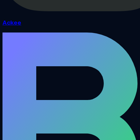
Ackee