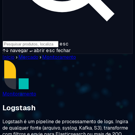
esc
↑↓
navegar
↵
abrir
esc
fechar
Início
›
Mercado
›
Monitoramento
Monitoramento
Logstash
Logstash é um pipeline de processamento de logs. Ingira
de qualquer fonte (arquivo, syslog, Kafka, S3), transforme
com filtros e envie para Elasticsearch ou mais de 200