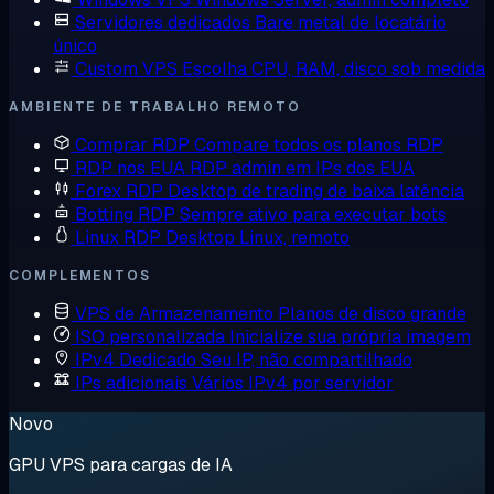
Servidores dedicados
Bare metal de locatário
único
Custom VPS
Escolha CPU, RAM, disco sob medida
AMBIENTE DE TRABALHO REMOTO
Comprar RDP
Compare todos os planos RDP
RDP nos EUA
RDP admin em IPs dos EUA
Forex RDP
Desktop de trading de baixa latência
Botting RDP
Sempre ativo para executar bots
Linux RDP
Desktop Linux, remoto
COMPLEMENTOS
VPS de Armazenamento
Planos de disco grande
ISO personalizada
Inicialize sua própria imagem
IPv4 Dedicado
Seu IP, não compartilhado
IPs adicionais
Vários IPv4 por servidor
Novo
GPU VPS para cargas de IA