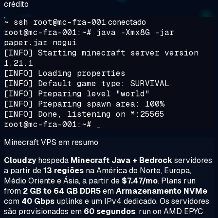
crédito
~ ssh root@mc-fra-001
conectado
root@mc-fra-001:~#
java -Xmx8G -jar
paper.jar nogui
[INFO] Starting minecraft server version
1.21.1
[INFO] Loading properties
[INFO] Default game type: SURVIVAL
[INFO] Preparing level "world"
[INFO] Preparing spawn area: 100%
[INFO] Done, listening on *:25565
root@mc-fra-001:~#
_
Minecraft VPS em resumo
Cloudzy
hospeda
Minecraft Java + Bedrock
servidores
a partir de
13 regiões
na América do Norte, Europa,
Médio Oriente e Ásia, a partir de
$7.47/mo
. Plans run
from
2 GB to 64 GB DDR5
em
Armazenamento NVMe
com
40 Gbps
uplinks e um IPv4 dedicado. Os servidores
são provisionados em
60 segundos
, run on AMD EPYC