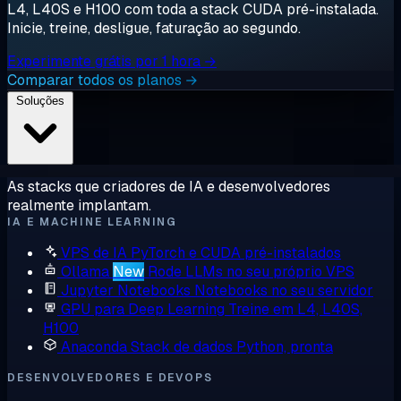
L4, L40S e H100 com toda a stack CUDA pré-instalada.
Inicie, treine, desligue, faturação ao segundo.
Experimente grátis por 1 hora →
Comparar todos os planos →
Soluções
As stacks que criadores de IA e desenvolvedores
realmente implantam.
IA E MACHINE LEARNING
VPS de IA
PyTorch e CUDA pré-instalados
Ollama
New
Rode LLMs no seu próprio VPS
Jupyter Notebooks
Notebooks no seu servidor
GPU para Deep Learning
Treine em L4, L40S,
H100
Anaconda
Stack de dados Python, pronta
DESENVOLVEDORES E DEVOPS