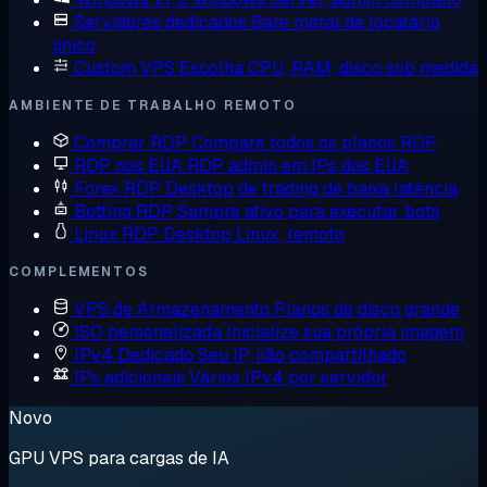
Servidores dedicados
Bare metal de locatário
único
Custom VPS
Escolha CPU, RAM, disco sob medida
AMBIENTE DE TRABALHO REMOTO
Comprar RDP
Compare todos os planos RDP
RDP nos EUA
RDP admin em IPs dos EUA
Forex RDP
Desktop de trading de baixa latência
Botting RDP
Sempre ativo para executar bots
Linux RDP
Desktop Linux, remoto
COMPLEMENTOS
VPS de Armazenamento
Planos de disco grande
ISO personalizada
Inicialize sua própria imagem
IPv4 Dedicado
Seu IP, não compartilhado
IPs adicionais
Vários IPv4 por servidor
Novo
GPU VPS para cargas de IA