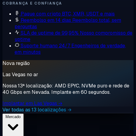
COBRANÇA E CONFIANÇA
Pague com cripto
BTC, XMR, USDT e mais
Reembolso em 14 dias
Reembolso total, sem
perguntas
SLA de uptime de 99,95%
Nosso compromisso de
uptime
Suporte humano 24/7
Engenheiros de verdade,
em minutos
Nova região
Las Vegas no ar
Nossa 13ª localização: AMD EPYC, NVMe puro e rede de
40 Gbps em Nevada. Implante em 60 segundos.
Implantar em Las Vegas →
Ver todas as 13 localizações →
Mercado