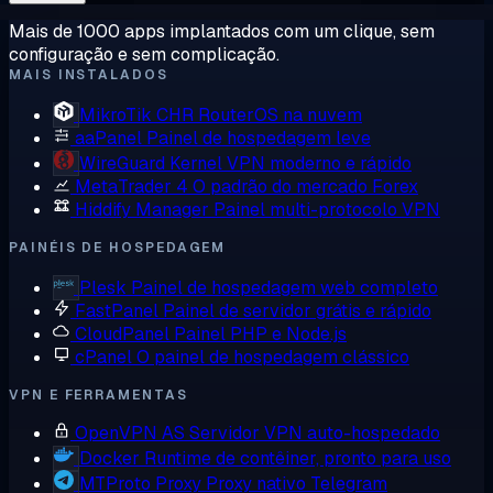
Mais de 1000 apps implantados com um clique, sem
configuração e sem complicação.
MAIS INSTALADOS
MikroTik CHR
RouterOS na nuvem
aaPanel
Painel de hospedagem leve
WireGuard
Kernel VPN moderno e rápido
MetaTrader 4
O padrão do mercado Forex
Hiddify Manager
Painel multi-protocolo VPN
PAINÉIS DE HOSPEDAGEM
Plesk
Painel de hospedagem web completo
FastPanel
Painel de servidor grátis e rápido
CloudPanel
Painel PHP e Node.js
cPanel
O painel de hospedagem clássico
VPN E FERRAMENTAS
OpenVPN AS
Servidor VPN auto-hospedado
Docker
Runtime de contêiner, pronto para uso
MTProto Proxy
Proxy nativo Telegram