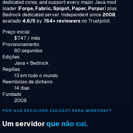
dedicated cores, and support every major Java mod
loader (
Forge, Fabric, Spigot, Paper, Purpur
) plus
Bedrock dedicated server. Independent since
2008
,
avaliado
4.6/5
by
764+ reviewers
no Trustpilot.
Preço inicial
$7.47 / mês
Provisionamento
60 segundos
Edições
Java + Bedrock
Regiões
13 em todo o mundo
Reembolso de dinheiro
14 dias
Fundado
2008
POR QUE ESCOLHER CLOUDZY PARA MINECRAFT
Um servidor
que não cai.