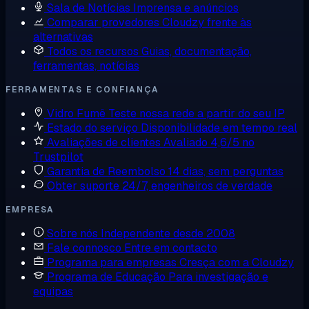
Sala de Notícias
Imprensa e anúncios
Comparar provedores
Cloudzy frente às
alternativas
Todos os recursos
Guias, documentação,
ferramentas, notícias
FERRAMENTAS E CONFIANÇA
Vidro Fumê
Teste nossa rede a partir do seu IP
Estado do serviço
Disponibilidade em tempo real
Avaliações de clientes
Avaliado 4,6/5 no
Trustpilot
Garantia de Reembolso
14 dias, sem perguntas
Obter suporte
24/7, engenheiros de verdade
EMPRESA
Sobre nós
Independente desde 2008
Fale connosco
Entre em contacto
Programa para empresas
Cresça com a Cloudzy
Programa de Educação
Para investigação e
equipas