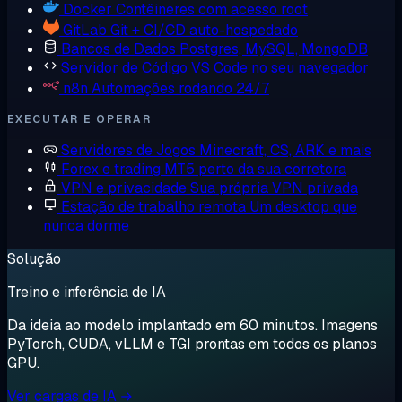
Docker
Contêineres com acesso root
GitLab
Git + CI/CD auto-hospedado
Bancos de Dados
Postgres, MySQL, MongoDB
Servidor de Código
VS Code no seu navegador
n8n
Automações rodando 24/7
EXECUTAR E OPERAR
Servidores de Jogos
Minecraft, CS, ARK e mais
Forex e trading
MT5 perto da sua corretora
VPN e privacidade
Sua própria VPN privada
Estação de trabalho remota
Um desktop que
nunca dorme
Solução
Treino e inferência de IA
Da ideia ao modelo implantado em 60 minutos. Imagens
PyTorch, CUDA, vLLM e TGI prontas em todos os planos
GPU.
Ver cargas de IA →