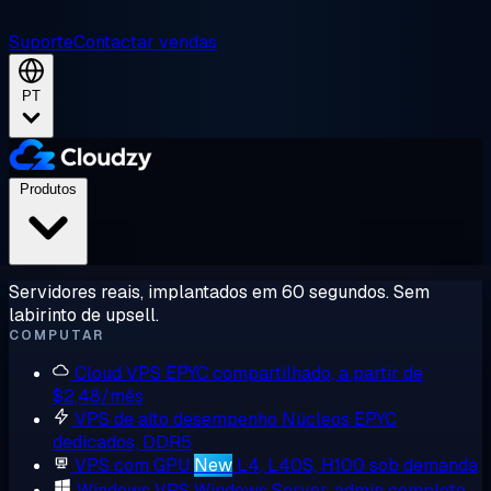
Suporte
Contactar vendas
PT
Produtos
Servidores reais, implantados em 60 segundos. Sem
labirinto de upsell.
COMPUTAR
Cloud VPS
EPYC compartilhado, a partir de
$2,48/mês
VPS de alto desempenho
Núcleos EPYC
dedicados, DDR5
VPS com GPU
New
L4, L40S, H100 sob demanda
Windows VPS
Windows Server, admin completo