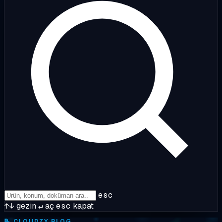
esc
↑↓
gezin
↵
aç
esc
kapat
📝
CLOUDZY BLOG