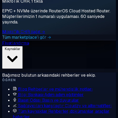
MikroTik CHR, 1 tıkla
EPYC + NVMe üzerinde RouterOS Cloud Hosted Router.
Müşterilerimizin 1 numaralı uygulaması. 60 saniyede
yayında.
MikroTik CHR dağıt →
Tüm marketplace'i gör →
Fiyatlandırma
Kaynaklar
Bağımsız bulutun arkasındaki rehberler ve ekip.
ÖĞREN
Blog
Rehberler ve mühendislik notları
Bilgi Bankası
Adım adım eğitimler
Basın Odası
Basın ve duyurular
Sağlayıcıları karşılaştır
Cloudzy ve alternatifleri
Tüm kaynaklar
Rehberler, dokümanlar, araçlar,
haberler