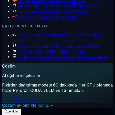
GitLab
Kendi sunucunda Git + CI/CD
Veritabanları
Postgres, MySQL, MongoDB
Kod Sunucusu
Tarayıcınızda VS Code
n8n
7/24 çalışan otomasyonlar
ÇALIŞTIR VE IŞLEM YAP
Oyun Sunucuları
Minecraft, CS, ARK ve daha
fazlası
Forex ve trading
Broker'ınızın yanında MT5
VPN ve gizlilik
Kendi özel VPN'iniz
Uzak iş istasyonu
Asla uyumayan bir masaüstü
Çözüm
AI eğitim ve çıkarım
Fikirden dağıtılmış modele 60 dakikada. Her GPU planında
hazır PyTorch, CUDA, vLLM ve TGI imajları.
AI iş yüklerine bak →
Çözüm ekibimizle konuş →
Özellikler