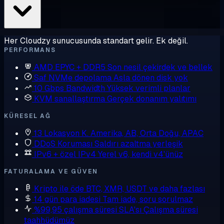
Her Cloudzy sunucusunda standart gelir. Ek değil.
PERFORMANS
AMD EPYC + DDR5
Son nesil çekirdek ve bellek
Saf NVMe depolama
Asla dönen disk yok
10 Gbps Bandwidth
Yüksek verimli planlar
KVM sanallaştırma
Gerçek donanım yalıtımı
KÜRESEL AĞ
13 Lokasyon
K. Amerika, AB, Orta Doğu, APAC
DDoS Koruması
Saldırı azaltma yerleşik
IPv6 + özel IPv4
Yerel v6, kendi v4'ünüz
FATURALAMA VE GÜVEN
Kripto ile öde
BTC, XMR, USDT ve daha fazlası
14 gün para iadesi
Tam iade, soru sorulmaz
%99,95 çalışma süresi SLA'sı
Çalışma süresi
taahhüdümüz