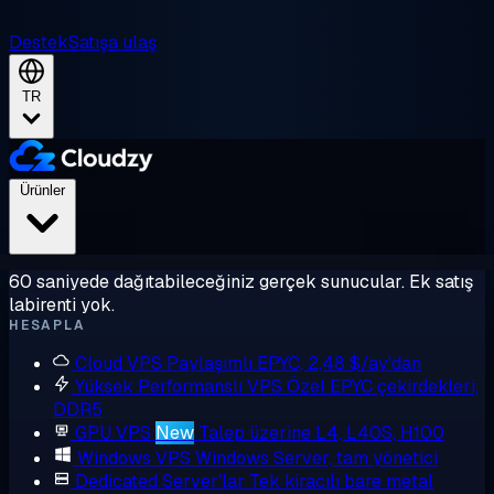
Destek
Satışa ulaş
TR
Ürünler
60 saniyede dağıtabileceğiniz gerçek sunucular. Ek satış
labirenti yok.
HESAPLA
Cloud VPS
Paylaşımlı EPYC, 2,48 $/ay'dan
Yüksek Performanslı VPS
Özel EPYC çekirdekleri,
DDR5
GPU VPS
New
Talep üzerine L4, L40S, H100
Windows VPS
Windows Server, tam yönetici
Dedicated Server'lar
Tek kiracılı bare metal