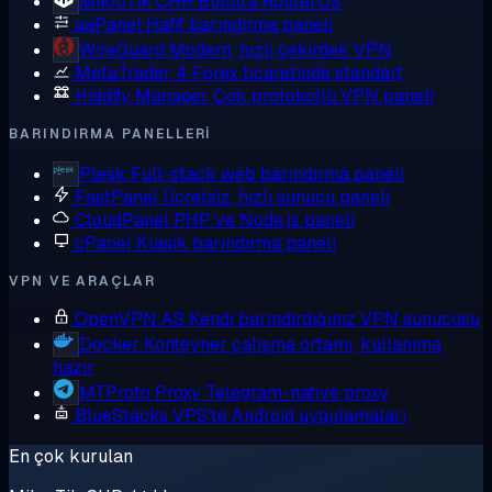
MikroTik CHR
Bulutta RouterOS
aaPanel
Hafif barındırma paneli
WireGuard
Modern, hızlı çekirdek VPN
MetaTrader 4
Forex ticaretinde standart
Hiddify Manager
Çok protokollü VPN paneli
BARINDIRMA PANELLERI
Plesk
Full-stack web barındırma paneli
FastPanel
Ücretsiz, hızlı sunucu paneli
CloudPanel
PHP ve Node.js paneli
cPanel
Klasik barındırma paneli
VPN VE ARAÇLAR
OpenVPN AS
Kendi barındırdığınız VPN sunucusu
Docker
Konteyner çalışma ortamı, kullanıma
hazır
MTProto Proxy
Telegram-native proxy
BlueStacks
VPS'te Android uygulamaları
En çok kurulan