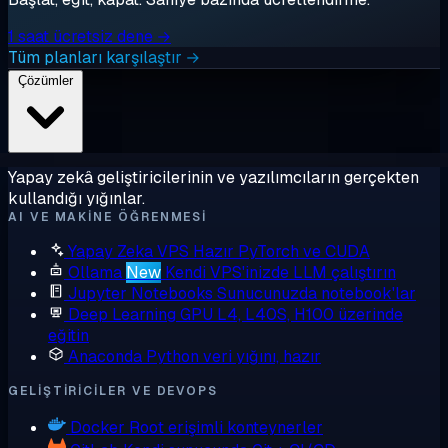
1 saat ücretsiz dene →
Tüm planları karşılaştır →
Çözümler
Yapay zekâ geliştiricilerinin ve yazılımcıların gerçekten
kullandığı yığınlar.
AI VE MAKINE ÖĞRENMESI
Yapay Zeka VPS
Hazır PyTorch ve CUDA
Ollama
New
Kendi VPS'inizde LLM çalıştırın
Jupyter Notebooks
Sunucunuzda notebook'lar
Deep Learning GPU
L4, L40S, H100 üzerinde
eğitin
Anaconda
Python veri yığını, hazır
GELIŞTIRICILER VE DEVOPS
Docker
Root erişimli konteynerler