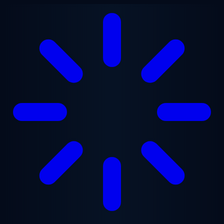
Ana içeriğe geç