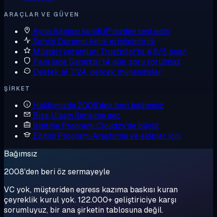
ARAÇLAR VE GÜVEN
Ayna
Ağımızı kendi IP'nizden test edin
Servis Durumu
Anlık erişilebilirlik
Müşteri yorumları
Trustpilot'ta 4,6/5 puan
Para İade Garantisi
14 gün, soru sorulmaz
Destek al
7/24, gerçek mühendisler
ŞIRKET
Hakkımızda
2008'den beri bağımsız
Bize Ulaşın
İletişime geç
İşletme Programı
Cloudzy'de büyüt
Eğitim Programı
Araştırma ve ekipler için
Bağımsız
2008'den beri öz sermayeyle
VC yok, müşteriden egress kazıma baskısı kuran
çeyreklik kurul yok. 122.000+ geliştiriciye karşı
sorumluyuz, bir ana şirketin tablosuna değil.