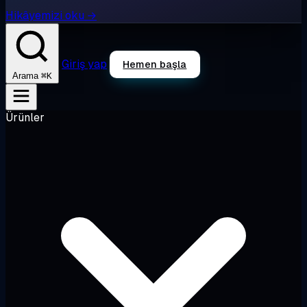
Hikâyemizi oku →
Giriş yap
Hemen başla
⌘K
Arama
Ürünler