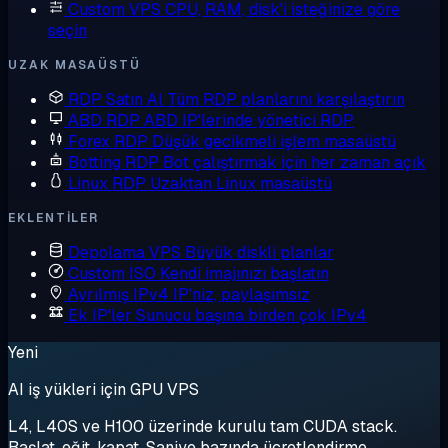
Custom VPS
CPU, RAM, disk'i isteğinize göre
seçin
UZAK MASAÜSTÜ
RDP Satın Al
Tüm RDP planlarını karşılaştırın
ABD RDP
ABD IP'lerinde yönetici RDP
Forex RDP
Düşük gecikmeli işlem masaüstü
Botting RDP
Bot çalıştırmak için her zaman açık
Linux RDP
Uzaktan Linux masaüstü
EKLENTILER
Depolama VPS
Büyük diskli planlar
Custom ISO
Kendi imajınızı başlatın
Ayrılmış IPv4
IP'niz, paylaşımsız
Ek IP'ler
Sunucu başına birden çok IPv4
Yeni
AI iş yükleri için GPU VPS
L4, L40S ve H100 üzerinde kurulu tam CUDA stack.
Başlat, eğit, kapat. Saniye bazında ücretlendirme.