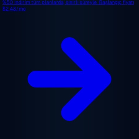
%50 indirim
tüm planlarda, sınırlı süreyle. Başlangıç fiyatı
$2.48/mo