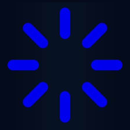
Ana içeriğe geç