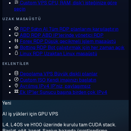
Custom VPS
CPU, RAM, disk'i isteğinize göre
seçin
UZAK MASAÜSTÜ
RDP Satın Al
Tüm RDP planlarını karşılaştırın
ABD RDP
ABD IP'lerinde yönetici RDP
Forex RDP
Düşük gecikmeli işlem masaüstü
Botting RDP
Bot çalıştırmak için her zaman açık
Linux RDP
Uzaktan Linux masaüstü
EKLENTILER
Depolama VPS
Büyük diskli planlar
Custom ISO
Kendi imajınızı başlatın
Ayrılmış IPv4
IP'niz, paylaşımsız
Ek IP'ler
Sunucu başına birden çok IPv4
Yeni
AI iş yükleri için GPU VPS
L4, L40S ve H100 üzerinde kurulu tam CUDA stack.
Başlat, eğit, kapat. Saniye bazında ücretlendirme.