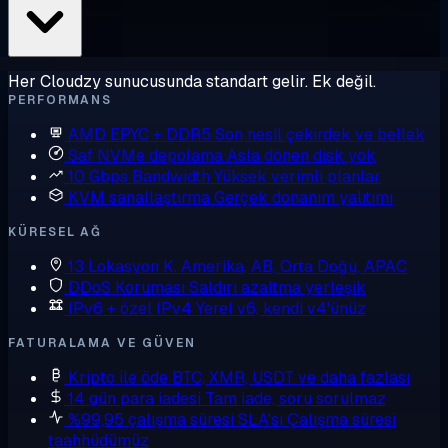
Her Cloudzy sunucusunda standart gelir. Ek değil.
PERFORMANS
AMD EPYC + DDR5
Son nesil çekirdek ve bellek
Saf NVMe depolama
Asla dönen disk yok
10 Gbps Bandwidth
Yüksek verimli planlar
KVM sanallaştırma
Gerçek donanım yalıtımı
KÜRESEL AĞ
13 Lokasyon
K. Amerika, AB, Orta Doğu, APAC
DDoS Koruması
Saldırı azaltma yerleşik
IPv6 + özel IPv4
Yerel v6, kendi v4'ünüz
FATURALAMA VE GÜVEN
Kripto ile öde
BTC, XMR, USDT ve daha fazlası
14 gün para iadesi
Tam iade, soru sorulmaz
%99,95 çalışma süresi SLA'sı
Çalışma süresi
taahhüdümüz