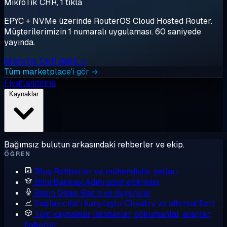
MikroTik CHR, 1 tıkla
EPYC + NVMe üzerinde RouterOS Cloud Hosted Router.
Müşterilerimizin 1 numaralı uygulaması. 60 saniyede
yayında.
MikroTik CHR dağıt →
Tüm marketplace'i gör →
Fiyatlandırma
Kaynaklar
Bağımsız bulutun arkasındaki rehberler ve ekip.
ÖĞREN
Blog
Rehberler ve mühendislik notları
Bilgi Bankası
Adım adım eğitimler
Basın Odası
Basın ve duyurular
Sağlayıcıları karşılaştır
Cloudzy ve alternatifleri
Tüm kaynaklar
Rehberler, dokümanlar, araçlar,
haberler