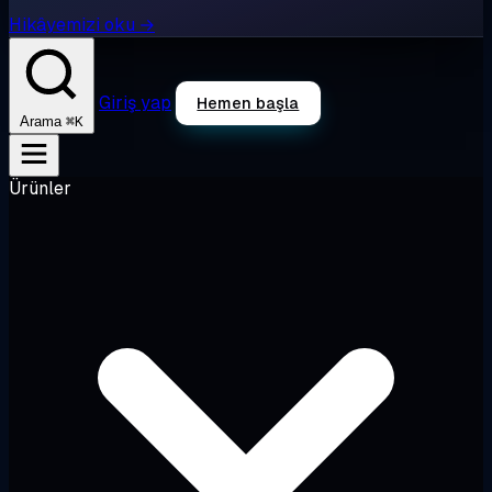
Hikâyemizi oku →
Giriş yap
Hemen başla
⌘K
Arama
Ürünler