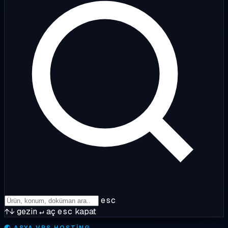
esc
↑↓
gezin
↵
aç
esc
kapat