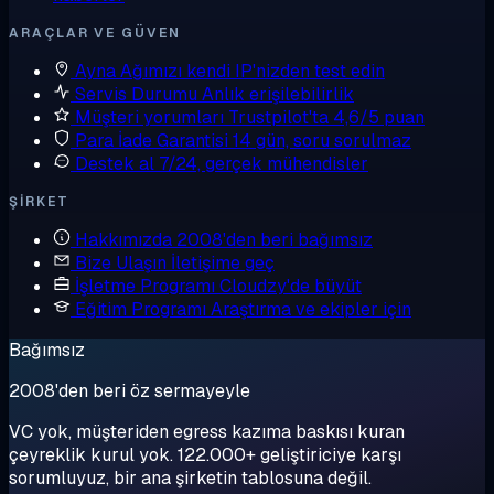
ARAÇLAR VE GÜVEN
Ayna
Ağımızı kendi IP'nizden test edin
Servis Durumu
Anlık erişilebilirlik
Müşteri yorumları
Trustpilot'ta 4,6/5 puan
Para İade Garantisi
14 gün, soru sorulmaz
Destek al
7/24, gerçek mühendisler
ŞIRKET
Hakkımızda
2008'den beri bağımsız
Bize Ulaşın
İletişime geç
İşletme Programı
Cloudzy'de büyüt
Eğitim Programı
Araştırma ve ekipler için
Bağımsız
2008'den beri öz sermayeyle
VC yok, müşteriden egress kazıma baskısı kuran
çeyreklik kurul yok. 122.000+ geliştiriciye karşı
sorumluyuz, bir ana şirketin tablosuna değil.