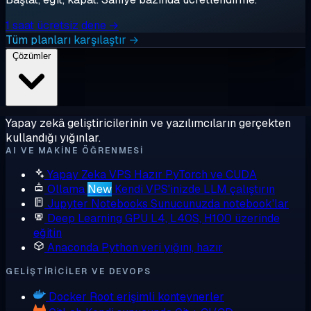
1 saat ücretsiz dene →
Tüm planları karşılaştır →
Çözümler
Yapay zekâ geliştiricilerinin ve yazılımcıların gerçekten
kullandığı yığınlar.
AI VE MAKINE ÖĞRENMESI
Yapay Zeka VPS
Hazır PyTorch ve CUDA
Ollama
New
Kendi VPS'inizde LLM çalıştırın
Jupyter Notebooks
Sunucunuzda notebook'lar
Deep Learning GPU
L4, L40S, H100 üzerinde
eğitin
Anaconda
Python veri yığını, hazır
GELIŞTIRICILER VE DEVOPS
Docker
Root erişimli konteynerler