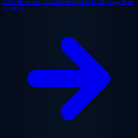
%50 indirim
tüm planlarda, sınırlı süreyle. Başlangıç fiyatı
$2.48/mo