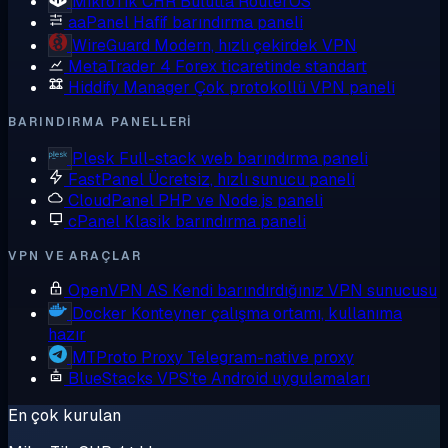
MikroTik CHR
Bulutta RouterOS
aaPanel
Hafif barındırma paneli
WireGuard
Modern, hızlı çekirdek VPN
MetaTrader 4
Forex ticaretinde standart
Hiddify Manager
Çok protokollü VPN paneli
BARINDIRMA PANELLERI
Plesk
Full-stack web barındırma paneli
FastPanel
Ücretsiz, hızlı sunucu paneli
CloudPanel
PHP ve Node.js paneli
cPanel
Klasik barındırma paneli
VPN VE ARAÇLAR
OpenVPN AS
Kendi barındırdığınız VPN sunucusu
Docker
Konteyner çalışma ortamı, kullanıma
hazır
MTProto Proxy
Telegram-native proxy
BlueStacks
VPS'te Android uygulamaları
En çok kurulan