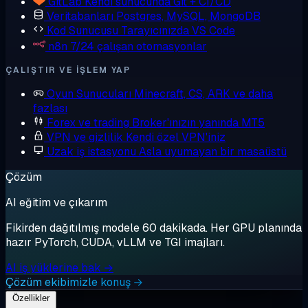
GitLab
Kendi sunucunda Git + CI/CD
Veritabanları
Postgres, MySQL, MongoDB
Kod Sunucusu
Tarayıcınızda VS Code
n8n
7/24 çalışan otomasyonlar
ÇALIŞTIR VE IŞLEM YAP
Oyun Sunucuları
Minecraft, CS, ARK ve daha
fazlası
Forex ve trading
Broker'ınızın yanında MT5
VPN ve gizlilik
Kendi özel VPN'iniz
Uzak iş istasyonu
Asla uyumayan bir masaüstü
Çözüm
AI eğitim ve çıkarım
Fikirden dağıtılmış modele 60 dakikada. Her GPU planında
hazır PyTorch, CUDA, vLLM ve TGI imajları.
AI iş yüklerine bak →
Çözüm ekibimizle konuş →
Özellikler