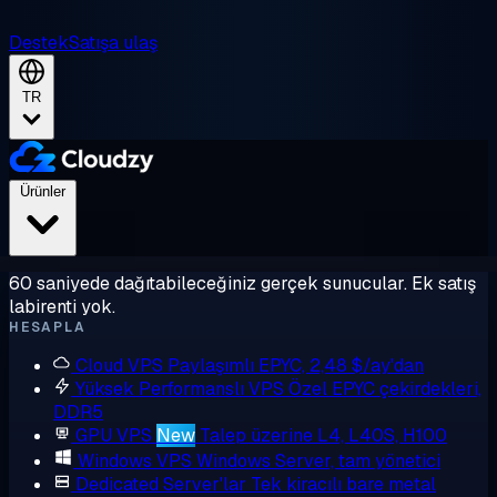
Destek
Satışa ulaş
TR
Ürünler
60 saniyede dağıtabileceğiniz gerçek sunucular. Ek satış
labirenti yok.
HESAPLA
Cloud VPS
Paylaşımlı EPYC, 2,48 $/ay'dan
Yüksek Performanslı VPS
Özel EPYC çekirdekleri,
DDR5
GPU VPS
New
Talep üzerine L4, L40S, H100
Windows VPS
Windows Server, tam yönetici
Dedicated Server'lar
Tek kiracılı bare metal