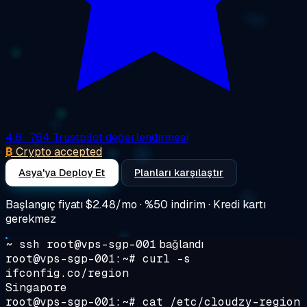
4.6
· 764 Trustpilot değerlendirmesi
₿
Crypto accepted
Asya'ya Deploy Et
Planları karşılaştır
Başlangıç fiyatı
$2.48/mo
· %50 indirim · Kredi kartı
gerekmez
~ ssh root@vps-sgp-001
bağlandı
root@vps-sgp-001:~#
curl -s
ifconfig.co/region
Singapore
root@vps-sgp-001:~#
cat /etc/cloudzy-region