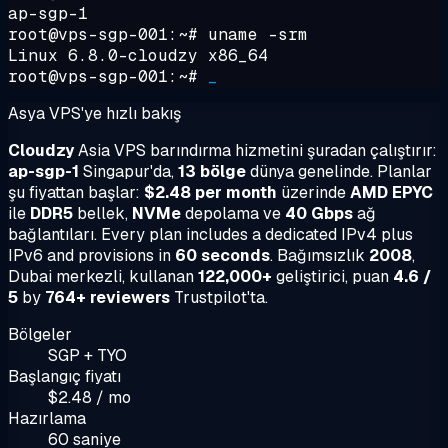
ap-sgp-1
root@vps-sgp-001:~#
uname -srm
Linux 6.8.0-cloudzy x86_64
root@vps-sgp-001:~#
_
Asya VPS'ye hızlı bakış
Cloudzy
Asia VPS barındırma hizmetini şuradan çalıştırır:
ap-sgp-1
Singapur'da,
13 bölge
dünya genelinde. Planlar
şu fiyattan başlar:
$2.48 per month
üzerinde
AMD EPYC
ile
DDR5
bellek,
NVMe
depolama ve
40 Gbps
ağ
bağlantıları. Every plan includes a dedicated IPv4 plus
IPv6 and provisions in
60 seconds
. Bağımsızlık
2008
,
Dubai merkezli, kullanan
122,000+
geliştirici, puan
4.6 /
5
by
764+ reviewers
Trustpilot'ta.
Bölgeler
SGP + TYO
Başlangıç fiyatı
$2.48 / mo
Hazırlama
60 saniye