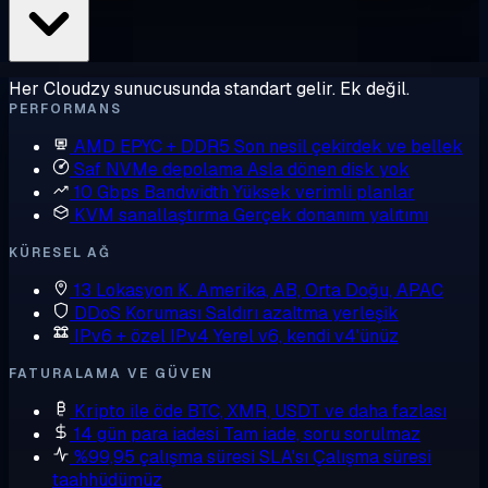
Her Cloudzy sunucusunda standart gelir. Ek değil.
PERFORMANS
AMD EPYC + DDR5
Son nesil çekirdek ve bellek
Saf NVMe depolama
Asla dönen disk yok
10 Gbps Bandwidth
Yüksek verimli planlar
KVM sanallaştırma
Gerçek donanım yalıtımı
KÜRESEL AĞ
13 Lokasyon
K. Amerika, AB, Orta Doğu, APAC
DDoS Koruması
Saldırı azaltma yerleşik
IPv6 + özel IPv4
Yerel v6, kendi v4'ünüz
FATURALAMA VE GÜVEN
Kripto ile öde
BTC, XMR, USDT ve daha fazlası
14 gün para iadesi
Tam iade, soru sorulmaz
%99,95 çalışma süresi SLA'sı
Çalışma süresi
taahhüdümüz