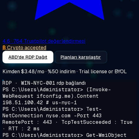
4.6
· 764 Trustpilot değerlendirmesi
₿
Crypto accepted
ABD'de RDP Dağıt
Planları karşılaştır
Kimden
$3.48/mo
· %50 indirim · Trial license or BYOL
RDP · WIN-NYC-001
rdp bağlandı
PS C:\Users\Administrator>
(Invoke-
WebRequest ifconfig.me).Content
198.51.100.42
# us-nyc-1
PS C:\Users\Administrator>
Test-
NetConnection nyse.com -Port 443
RemotePort : 443 · TcpTestSucceeded : True
· RTT :
2 ms
PS C:\Users\Administrator>
Get-WmiObject