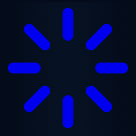
Ana içeriğe geç