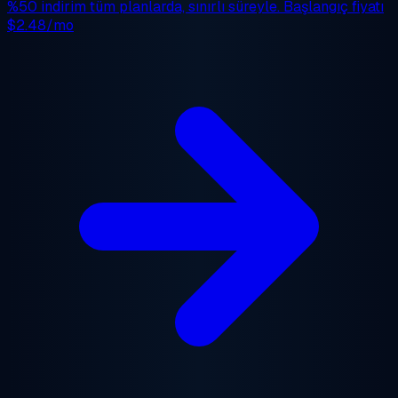
%50 indirim
tüm planlarda, sınırlı süreyle. Başlangıç fiyatı
$2.48/mo