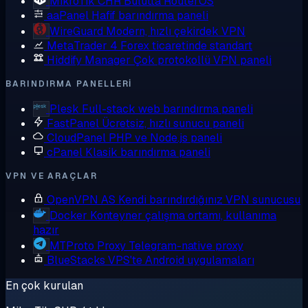
MikroTik CHR
Bulutta RouterOS
aaPanel
Hafif barındırma paneli
WireGuard
Modern, hızlı çekirdek VPN
MetaTrader 4
Forex ticaretinde standart
Hiddify Manager
Çok protokollü VPN paneli
BARINDIRMA PANELLERI
Plesk
Full-stack web barındırma paneli
FastPanel
Ücretsiz, hızlı sunucu paneli
CloudPanel
PHP ve Node.js paneli
cPanel
Klasik barındırma paneli
VPN VE ARAÇLAR
OpenVPN AS
Kendi barındırdığınız VPN sunucusu
Docker
Konteyner çalışma ortamı, kullanıma
hazır
MTProto Proxy
Telegram-native proxy
BlueStacks
VPS'te Android uygulamaları
En çok kurulan