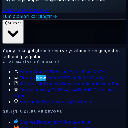
1 saat ücretsiz dene →
Tüm planları karşılaştır →
Çözümler
Yapay zekâ geliştiricilerinin ve yazılımcıların gerçekten
kullandığı yığınlar.
AI VE MAKINE ÖĞRENMESI
Yapay Zeka VPS
Hazır PyTorch ve CUDA
Ollama
New
Kendi VPS'inizde LLM çalıştırın
Jupyter Notebooks
Sunucunuzda notebook'lar
Deep Learning GPU
L4, L40S, H100 üzerinde
eğitin
Anaconda
Python veri yığını, hazır
GELIŞTIRICILER VE DEVOPS
Docker
Root erişimli konteynerler