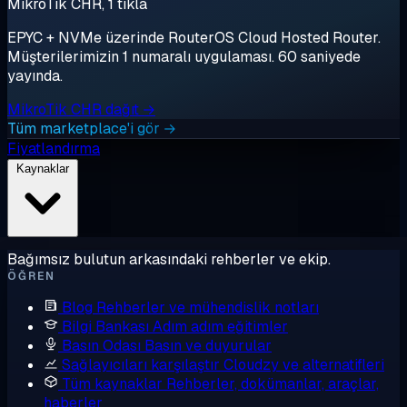
MikroTik CHR, 1 tıkla
EPYC + NVMe üzerinde RouterOS Cloud Hosted Router.
Müşterilerimizin 1 numaralı uygulaması. 60 saniyede
yayında.
MikroTik CHR dağıt →
Tüm marketplace'i gör →
Fiyatlandırma
Kaynaklar
Bağımsız bulutun arkasındaki rehberler ve ekip.
ÖĞREN
Blog
Rehberler ve mühendislik notları
Bilgi Bankası
Adım adım eğitimler
Basın Odası
Basın ve duyurular
Sağlayıcıları karşılaştır
Cloudzy ve alternatifleri
Tüm kaynaklar
Rehberler, dokümanlar, araçlar,
haberler