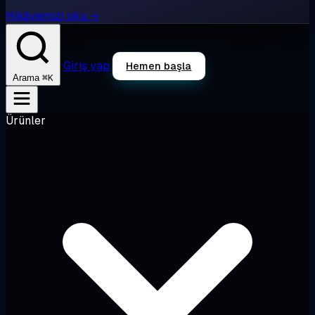
Hikâyemizi oku →
Giriş yap
Hemen başla
⌘K
Arama
Ürünler