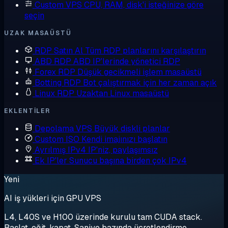
Custom VPS
CPU, RAM, disk'i isteğinize göre
seçin
UZAK MASAÜSTÜ
RDP Satın Al
Tüm RDP planlarını karşılaştırın
ABD RDP
ABD IP'lerinde yönetici RDP
Forex RDP
Düşük gecikmeli işlem masaüstü
Botting RDP
Bot çalıştırmak için her zaman açık
Linux RDP
Uzaktan Linux masaüstü
EKLENTILER
Depolama VPS
Büyük diskli planlar
Custom ISO
Kendi imajınızı başlatın
Ayrılmış IPv4
IP'niz, paylaşımsız
Ek IP'ler
Sunucu başına birden çok IPv4
Yeni
AI iş yükleri için GPU VPS
L4, L40S ve H100 üzerinde kurulu tam CUDA stack.
Başlat, eğit, kapat. Saniye bazında ücretlendirme.