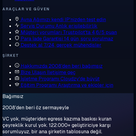
ARAÇLAR VE GÜVEN
Ayna
Ağımızı kendi IP'nizden test edin
Servis Durumu
Anlık erişilebilirlik
Müşteri yorumları
Trustpilot'ta 4,6/5 puan
Para İade Garantisi
14 gün, soru sorulmaz
Destek al
7/24, gerçek mühendisler
ŞIRKET
Hakkımızda
2008'den beri bağımsız
Bize Ulaşın
İletişime geç
İşletme Programı
Cloudzy'de büyüt
Eğitim Programı
Araştırma ve ekipler için
Bağımsız
2008'den beri öz sermayeyle
VC yok, müşteriden egress kazıma baskısı kuran
çeyreklik kurul yok. 122.000+ geliştiriciye karşı
sorumluyuz, bir ana şirketin tablosuna değil.