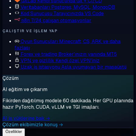
GitLab
Kendi sunucunda Git + CI/CD
Veritabanları
Postgres, MySQL, MongoDB
Kod Sunucusu
Tarayıcınızda VS Code
n8n
7/24 çalışan otomasyonlar
ÇALIŞTIR VE IŞLEM YAP
Oyun Sunucuları
Minecraft, CS, ARK ve daha
fazlası
Forex ve trading
Broker'ınızın yanında MT5
VPN ve gizlilik
Kendi özel VPN'iniz
Uzak iş istasyonu
Asla uyumayan bir masaüstü
Çözüm
AI eğitim ve çıkarım
Fikirden dağıtılmış modele 60 dakikada. Her GPU planında
hazır PyTorch, CUDA, vLLM ve TGI imajları.
AI iş yüklerine bak →
Çözüm ekibimizle konuş →
Özellikler