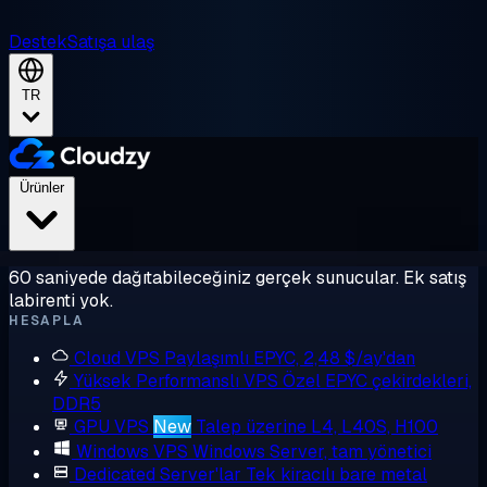
Destek
Satışa ulaş
TR
Ürünler
60 saniyede dağıtabileceğiniz gerçek sunucular. Ek satış
labirenti yok.
HESAPLA
Cloud VPS
Paylaşımlı EPYC, 2,48 $/ay'dan
Yüksek Performanslı VPS
Özel EPYC çekirdekleri,
DDR5
GPU VPS
New
Talep üzerine L4, L40S, H100
Windows VPS
Windows Server, tam yönetici
Dedicated Server'lar
Tek kiracılı bare metal