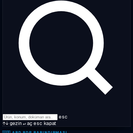
esc
↑↓
gezin
↵
aç
esc
kapat
🇺🇸
ABD RDP BARINDIRMASI