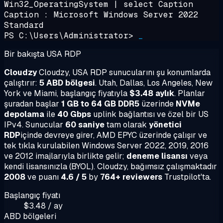
Win32_OperatingSystem | select Caption
Caption : Microsoft Windows Server 2022
Standard
PS C:\Users\Administrator>
_
Bir bakışta USA RDP
Cloudzy
Cloudzy, USA RDP sunucularını şu konumlarda
çalıştırır:
5 ABD bölgesi
. Utah, Dallas, Los Angeles, New
York ve Miami, başlangıç fiyatıyla
$3.48 aylık
. Planlar
şuradan başlar
1 GB to 64 GB DDR5
üzerinde
NVMe
depolama
ile
40 Gbps
uplink bağlantısı ve özel bir US
IPv4. Sunucular
60 saniye
tam olarak
yönetici
RDP
içinde devreye girer, AMD EPYC üzerinde çalışır ve
tek tıkla kurulabilen Windows Server 2022, 2019, 2016
ve 2012 imajlarıyla birlikte gelir;
deneme lisansı
veya
kendi lisansınızla (BYOL). Cloudzy, bağımsız çalışmaktadır
2008
ve puanı
4.6 / 5
by
764+ reviewers
Trustpilot'ta.
Başlangıç fiyatı
$3.48 / ay
ABD bölgeleri