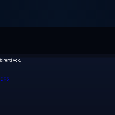
birenti yok.
 DDR5