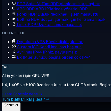
RDP Satın Al
Tüm RDP planlarını karşılaştırın
ABD RDP
ABD IP'lerinde yönetici RDP
Forex RDP
Düşük gecikmeli işlem masaüstü
Botting RDP
Bot çalıştırmak için her zaman açık
Linux RDP
Uzaktan Linux masaüstü
EKLENTILER
Depolama VPS
Büyük diskli planlar
Custom ISO
Kendi imajınızı başlatın
Ayrılmış IPv4
IP'niz, paylaşımsız
Ek IP'ler
Sunucu başına birden çok IPv4
Yeni
AI iş yükleri için GPU VPS
L4, L40S ve H100 üzerinde kurulu tam CUDA stack. Başlat, 
1 saat ücretsiz dene →
Tüm planları karşılaştır →
Çözümler