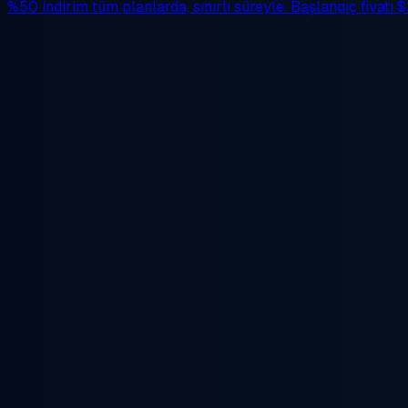
%50 indirim
tüm planlarda, sınırlı süreyle. Başlangıç fiyatı
$