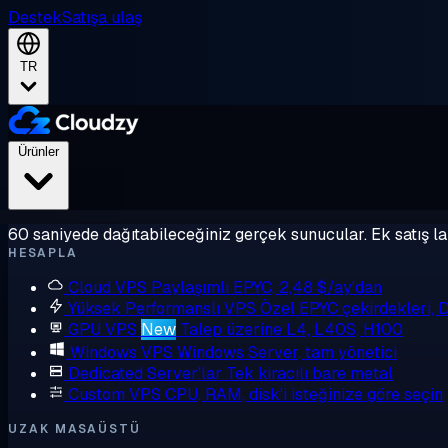
Destek
Satışa ulaş
TR
Ürünler
60 saniyede dağıtabileceğiniz gerçek sunucular. Ek satış la
HESAPLA
Cloud VPS
Paylaşımlı EPYC, 2,48 $/ay'dan
Yüksek Performanslı VPS
Özel EPYC çekirdekleri,
GPU VPS
New
Talep üzerine L4, L40S, H100
Windows VPS
Windows Server, tam yönetici
Dedicated Server'lar
Tek kiracılı bare metal
Custom VPS
CPU, RAM, disk'i isteğinize göre seçin
UZAK MASAÜSTÜ