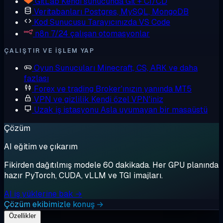
GitLab
Kendi sunucunda Git + CI/CD
Veritabanları
Postgres, MySQL, MongoDB
Kod Sunucusu
Tarayıcınızda VS Code
n8n
7/24 çalışan otomasyonlar
ÇALIŞTIR VE IŞLEM YAP
Oyun Sunucuları
Minecraft, CS, ARK ve daha
fazlası
Forex ve trading
Broker'ınızın yanında MT5
VPN ve gizlilik
Kendi özel VPN'iniz
Uzak iş istasyonu
Asla uyumayan bir masaüstü
Çözüm
AI eğitim ve çıkarım
Fikirden dağıtılmış modele 60 dakikada. Her GPU planında
hazır PyTorch, CUDA, vLLM ve TGI imajları.
AI iş yüklerine bak →
Çözüm ekibimizle konuş →
Özellikler