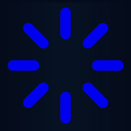
Ana içeriğe geç