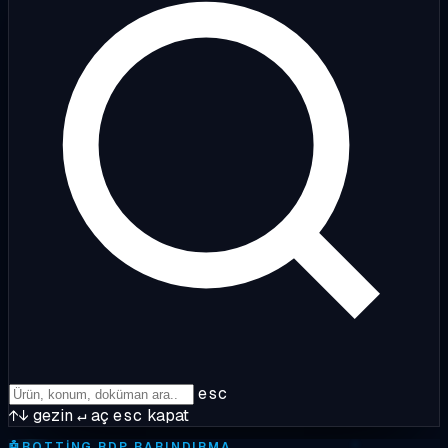
esc
↑↓
gezin
↵
aç
esc
kapat
🤖
BOTTING RDP BARINDIRMA