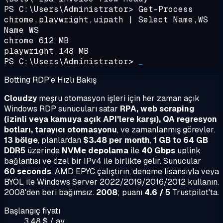
PS C:\Users\Administrator>
Get-Process
chrome,playwright,uipath | Select Name,WS
Name WS
chrome 612 MB
playwright 148 MB
PS C:\Users\Administrator>
_
Botting RDP'e Hızlı Bakış
Cloudzy
meşru otomasyon işleri için her zaman açık
Windows RDP sunucuları satar
RPA, web scraping
(izinli veya kamuya açık API'lere karşı), QA regresyon
botları, tarayıcı otomasyonu
, ve zamanlanmış görevler.
13 bölge
, planlardan
$3.48 per month
,
1 GB to 64 GB
DDR5
üzerinde
NVMe depolama
ile
40 Gbps
uplink
bağlantısı ve özel bir IPv4 ile birlikte gelir. Sunucular
60 seconds
, AMD EPYC çalıştırın, deneme lisansıyla veya
BYOL ile Windows Server 2022/2019/2016/2012 kullanın.
2008'den beri bağımsız.
2008
; puanı
4.6 / 5
Trustpilot'ta.
Başlangıç fiyatı
3,48 $ / ay