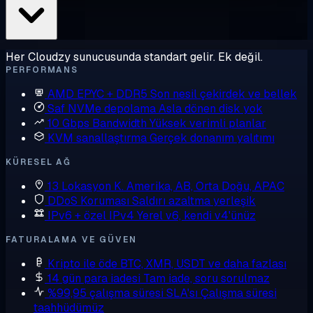
Her Cloudzy sunucusunda standart gelir. Ek değil.
PERFORMANS
AMD EPYC + DDR5
Son nesil çekirdek ve bellek
Saf NVMe depolama
Asla dönen disk yok
10 Gbps Bandwidth
Yüksek verimli planlar
KVM sanallaştırma
Gerçek donanım yalıtımı
KÜRESEL AĞ
13 Lokasyon
K. Amerika, AB, Orta Doğu, APAC
DDoS Koruması
Saldırı azaltma yerleşik
IPv6 + özel IPv4
Yerel v6, kendi v4'ünüz
FATURALAMA VE GÜVEN
Kripto ile öde
BTC, XMR, USDT ve daha fazlası
14 gün para iadesi
Tam iade, soru sorulmaz
%99,95 çalışma süresi SLA'sı
Çalışma süresi
taahhüdümüz