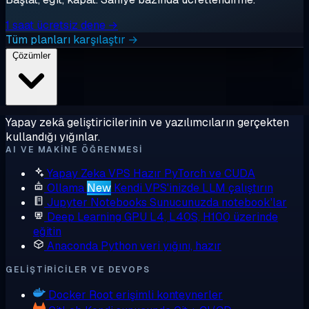
1 saat ücretsiz dene →
Tüm planları karşılaştır →
Çözümler
Yapay zekâ geliştiricilerinin ve yazılımcıların gerçekten
kullandığı yığınlar.
AI VE MAKINE ÖĞRENMESI
Yapay Zeka VPS
Hazır PyTorch ve CUDA
Ollama
New
Kendi VPS'inizde LLM çalıştırın
Jupyter Notebooks
Sunucunuzda notebook'lar
Deep Learning GPU
L4, L40S, H100 üzerinde
eğitin
Anaconda
Python veri yığını, hazır
GELIŞTIRICILER VE DEVOPS
Docker
Root erişimli konteynerler