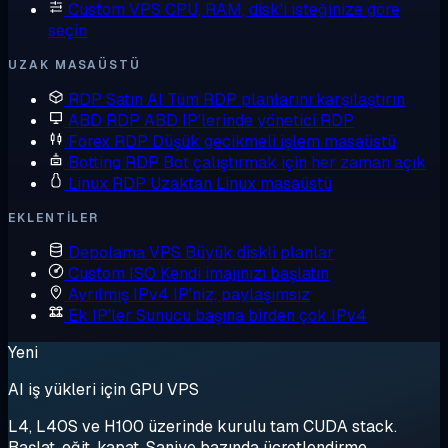
Custom VPS
CPU, RAM, disk'i isteğinize göre
seçin
UZAK MASAÜSTÜ
RDP Satın Al
Tüm RDP planlarını karşılaştırın
ABD RDP
ABD IP'lerinde yönetici RDP
Forex RDP
Düşük gecikmeli işlem masaüstü
Botting RDP
Bot çalıştırmak için her zaman açık
Linux RDP
Uzaktan Linux masaüstü
EKLENTILER
Depolama VPS
Büyük diskli planlar
Custom ISO
Kendi imajınızı başlatın
Ayrılmış IPv4
IP'niz, paylaşımsız
Ek IP'ler
Sunucu başına birden çok IPv4
Yeni
AI iş yükleri için GPU VPS
L4, L40S ve H100 üzerinde kurulu tam CUDA stack.
Başlat, eğit, kapat. Saniye bazında ücretlendirme.