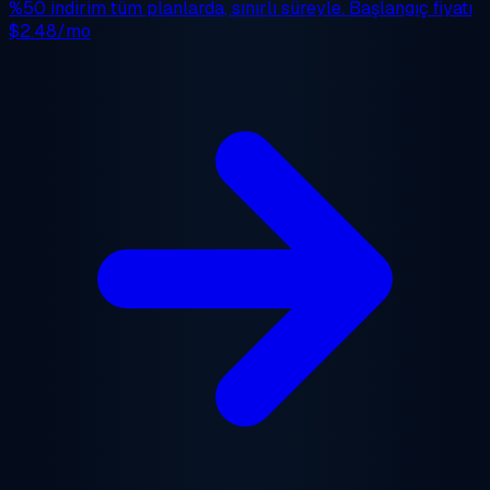
%50 indirim
tüm planlarda, sınırlı süreyle. Başlangıç fiyatı
$2.48/mo