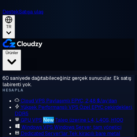
Destek
Satışa ulaş
TR
Ürünler
60 saniyede dağıtabileceğiniz gerçek sunucular. Ek satış
labirenti yok.
HESAPLA
Cloud VPS
Paylaşımlı EPYC, 2,48 $/ay'dan
Yüksek Performanslı VPS
Özel EPYC çekirdekleri,
DDR5
GPU VPS
New
Talep üzerine L4, L40S, H100
Windows VPS
Windows Server, tam yönetici
Dedicated Server'lar
Tek kiracılı bare metal