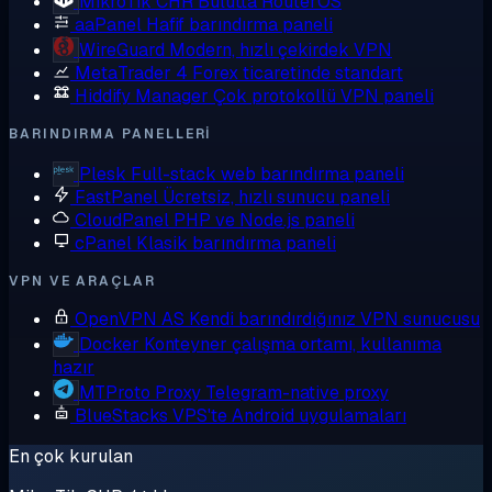
MikroTik CHR
Bulutta RouterOS
aaPanel
Hafif barındırma paneli
WireGuard
Modern, hızlı çekirdek VPN
MetaTrader 4
Forex ticaretinde standart
Hiddify Manager
Çok protokollü VPN paneli
BARINDIRMA PANELLERI
Plesk
Full-stack web barındırma paneli
FastPanel
Ücretsiz, hızlı sunucu paneli
CloudPanel
PHP ve Node.js paneli
cPanel
Klasik barındırma paneli
VPN VE ARAÇLAR
OpenVPN AS
Kendi barındırdığınız VPN sunucusu
Docker
Konteyner çalışma ortamı, kullanıma
hazır
MTProto Proxy
Telegram-native proxy
BlueStacks
VPS'te Android uygulamaları
En çok kurulan