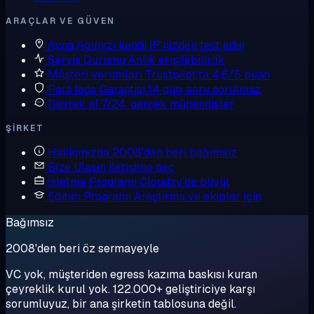
ARAÇLAR VE GÜVEN
Ayna
Ağımızı kendi IP'nizden test edin
Servis Durumu
Anlık erişilebilirlik
Müşteri yorumları
Trustpilot'ta 4,6/5 puan
Para İade Garantisi
14 gün, soru sorulmaz
Destek al
7/24, gerçek mühendisler
ŞIRKET
Hakkımızda
2008'den beri bağımsız
Bize Ulaşın
İletişime geç
İşletme Programı
Cloudzy'de büyüt
Eğitim Programı
Araştırma ve ekipler için
Bağımsız
2008'den beri öz sermayeyle
VC yok, müşteriden egress kazıma baskısı kuran
çeyreklik kurul yok. 122.000+ geliştiriciye karşı
sorumluyuz, bir ana şirketin tablosuna değil.