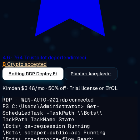
4.6
· 764 Trustpilot değerlendirmesi
₿
Crypto accepted
Botting RDP Deploy Et
Planları karşılaştır
Kimden
$3.48/mo
· 50% off · Trial license or BYOL
RDP · WIN-AUTO-001
rdp connected
PS C:\Users\Administrator>
Get-
ScheduledTask -TaskPath \\Bots\\
TaskPath TaskName State
\Bots\ qa-regression
Running
\Bots\ scraper-public-api
Running
\Bots\ rpa-invoice-flow Ready