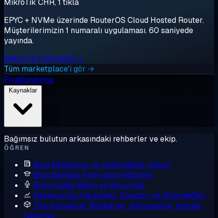
MikroTik CHR, 1 tıkla
EPYC + NVMe üzerinde RouterOS Cloud Hosted Router.
Müşterilerimizin 1 numaralı uygulaması. 60 saniyede
yayında.
MikroTik CHR dağıt →
Tüm marketplace'i gör →
Fiyatlandırma
Kaynaklar
Bağımsız bulutun arkasındaki rehberler ve ekip.
ÖĞREN
Blog
Rehberler ve mühendislik notları
Bilgi Bankası
Adım adım eğitimler
Basın Odası
Basın ve duyurular
Sağlayıcıları karşılaştır
Cloudzy ve alternatifleri
Tüm kaynaklar
Rehberler, dokümanlar, araçlar,
haberler